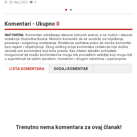
15. Jul. 2021
0
Komentari - Ukupno
0
NAPOMENA
: Komentari odražavaju stavove njihovih autora, a ne nužno i stavove
redakcije Slobodna Bosna. Molimo korisnike da se suzdrže od vrijeđanja,
psovanja i vulgarnog izražavanja. Redakcija zadržava pravo da obriše komentar
bez najave i objašnjenja. Zbog velikog broja komentara redakcija nije dužna
obrisati sve komentare koji krše pravila. Kao čitalac također prihvatate
mogućnost da među komentarima mogu biti pronađeni sadržaji koji mogu biti
u suprotnosti sa vašim vjerskim, moralnim i drugim načelima i uvjerenjima.
LISTA KOMENTARA
DODAJ KOMENTAR
Trenutno nema komentara za ovaj članak!