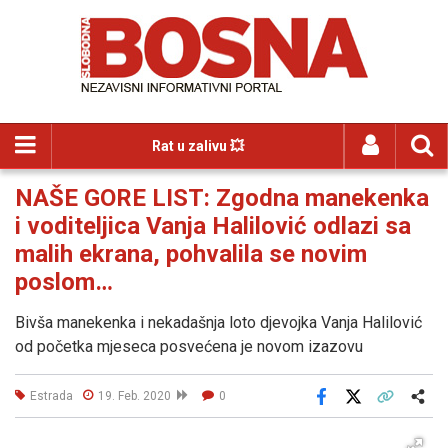
Rat u zalivu 💥
NAŠE GORE LIST: Zgodna manekenka
i voditeljica Vanja Halilović odlazi sa
malih ekrana, pohvalila se novim
poslom…
Bivša manekenka i nekadašnja loto djevojka Vanja Halilović
od početka mjeseca posvećena je novom izazovu
Estrada
19. Feb. 2020
0
Facebook
X
Kopiraj link
Više