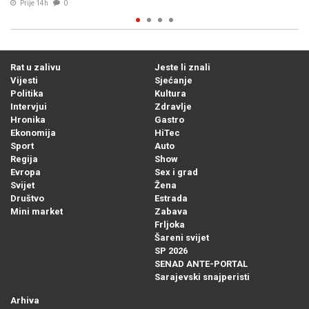
Rat u zalivu
Jeste li znali
Vijesti
Sjećanje
Politika
Kultura
Intervjui
Zdravlje
Hronika
Gastro
Ekonomija
HiTec
Sport
Auto
Regija
Show
Evropa
Sex i grad
Svijet
Žena
Društvo
Estrada
Mini market
Zabava
Frljoka
Šareni svijet
SP 2026
SENAD ANTE-PORTAL
Sarajevski snajperisti
Arhiva