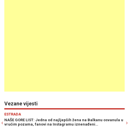
Vezane vijesti
Previous
N
SHOW
d najljepših žena na Balkanu osvanula u
VANJA HALILOVIĆ OSLOBOĐE
na Instagramu iznenađeni…
i voditeljica priznala da se na