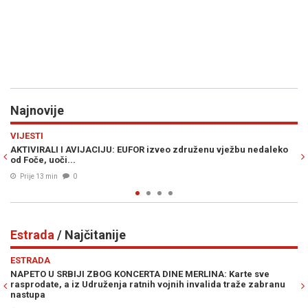
Najnovije
Previous
N
DRUŠTVO
JU: EUFOR izveo združenu vježbu nedaleko
CRNO NA BIJELO: Katastrof
Kantonalni ured prikupio v
Prije 19 min
0
Estrada
/ Najčitanije
Previous
N
ESTRADA
ZBOG KONCERTA DINE MERLINA: Karte sve
"ON, KAO NI JA, NE PL
druženja ratnih vojnih invalida traže zabranu
bez dlake na jeziku o 
03. Avg. 2026
1