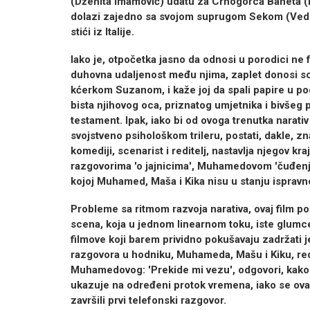
(Dženita Imamović) udatu za Crnogorca Baneta (B
dolazi zajedno sa svojom suprugom Sekom (Vedra
stići iz Italije.
Iako je, otpočetka jasno da odnosi u porodici ne 
duhovna udaljenost među njima, zaplet donosi sc
kćerkom Suzanom, i kaže joj da spali papire u po
bista njihovog oca, priznatog umjetnika i bivšeg p
testament. Ipak, iako bi od ovoga trenutka narati
svojstveno psihološkom trileru, postati, dakle, zna
komediji, scenarist i reditelj, nastavlja njegov k
razgovorima 'o jajnicima', Muhamedovom 'čuđenju
kojoj Muhamed, Maša i Kika nisu u stanju ispravno 
Probleme sa ritmom razvoja narativa, ovaj film p
scena, koja u jednom linearnom toku, iste glumce
filmove koji barem prividno pokušavaju zadržati 
razgovora u hodniku, Muhameda, Mašu i Kiku, redi
Muhamedovog: 'Prekide mi vezu', odgovori, kako o
ukazuje na određeni protok vremena, iako se ova
završili prvi telefonski razgovor.