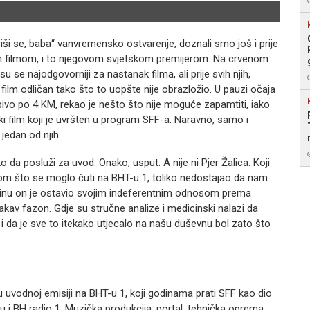
Pjer Ž
riši se, baba“ vanvremensko ostvarenje, doznali smo još i prije
tim filmom, i to njegovom svjetskom premijerom. Na crvenom
 se najodgovorniji za nastanak filma, ali prije svih njih,
 film odličan tako što to uopšte nije obrazložio. U pauzi očaja
vo po 4 KM, rekao je nešto što nije moguće zapamtiti, iako
film koji je uvršten u program SFF-a. Naravno, samo i
e jedan od njih.
iko da posluži za uvod. Onako, usput. A nije ni Pjer Žalica. Koji
onom što se moglo čuti na BHT-u 1, toliko nedostajao da nam
razninu on je ostavio svojim indeferentnim odnosom prema
kakav fazon. Gdje su stručne analize i medicinski nalazi da
 i da je sve to itekako utjecalo na našu duševnu bol zato što
 su uvodnoj emisiji na BHT-u 1, koji godinama prati SFF kao dio
 i BH radio 1, Muzička produkcija, portal, tehnička oprema,