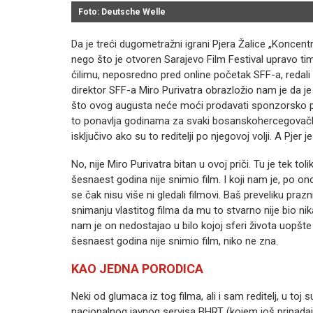
Foto: Deutsche Welle
Da je treći dugometražni igrani Pjera Žalice „Koncent
nego što je otvoren Sarajevo Film Festival upravo 
ćilimu, neposredno pred online početak SFF-a, redali su
direktor SFF-a Miro Purivatra obrazložio nam je da je
što ovog augusta neće moći prodavati sponzorsko pi
to ponavlja godinama za svaki bosanskohercegovački 
isključivo ako su to reditelji po njegovoj volji. A Pjer j
No, nije Miro Purivatra bitan u ovoj priči. Tu je tek tol
šesnaest godina nije snimio film. I koji nam je, po 
se čak nisu više ni gledali filmovi. Baš preveliku p
snimanju vlastitog filma da mu to stvarno nije bio ni
nam je on nedostajao u bilo kojoj sferi života uopšte
šesnaest godina nije snimio film, niko ne zna.
KAO JEDNA PORODICA
Neki od glumaca iz tog filma, ali i sam reditelj, u toj
nacionalnog javnog servisa BHRT (kojem još pripadaju