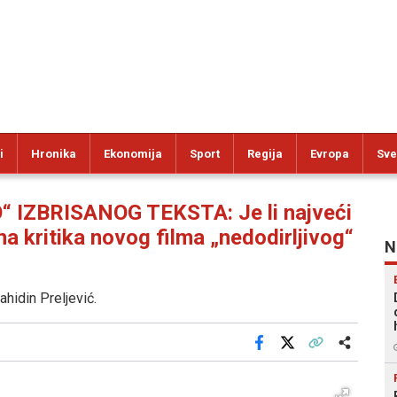
i
Hronika
Ekonomija
Sport
Regija
Evropa
Sve
ZBRISANOG TEKSTA: Je li najveći
 kritika novog filma „nedodirljivog“
N
Vahidin Preljević.
Facebook
X
Kopiraj link
Više