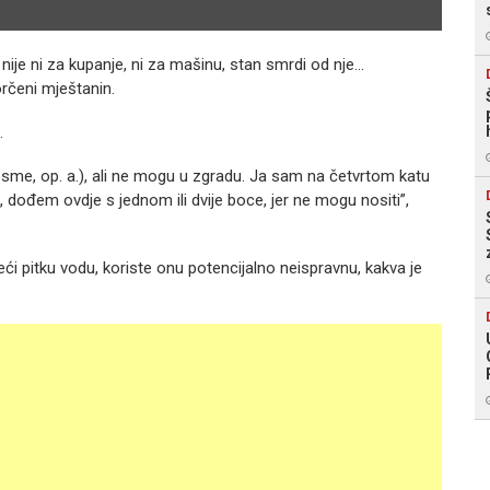
a nije ni za kupanje, ni za mašinu, stan smrdi od nje…
rčeni mještanin.
.
sme, op. a.), ali ne mogu u zgradu. Ja sam na četvrtom katu
dođem ovdje s jednom ili dvije boce, jer ne mogu nositi”,
eći pitku vodu, koriste onu potencijalno neispravnu, kakva je