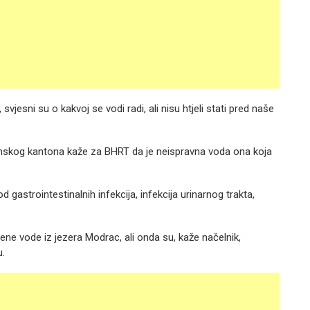
svjesni su o kakvoj se vodi radi, ali nisu htjeli stati pred naše
nskog kantona kaže za BHRT da je neispravna voda ona koja
od gastrointestinalnih infekcija, infekcija urinarnog trakta,
ćene vode iz jezera Modrac, ali onda su, kaže načelnik,
u.