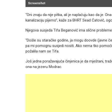
Screenshot
“Oni znaju da nije pitka, ali je naplaćuju kao da je. On
kanalizaciju pijemo”, kaže za BHRT Sead Ćatović, ogo
Njegova susjeda Tifa Beganović ima slične probleme
“Došle su staračke godine, ja mogu doovde (javne če
pa mi pomognu susjedi nositi. Ako nema tko pomoći, 
požalila nam se Tifa.
Još jedna poražavajuća činjenica je da mještani, traž
ona na jezeru Modrac.