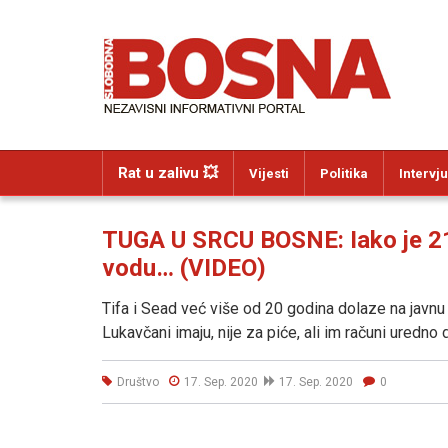
Rat u zalivu 💥
Vijesti
Politika
Intervju
TUGA U SRCU BOSNE: Iako je 21.
vodu… (VIDEO)
Tifa i Sead već više od 20 godina dolaze na javn
Lukavčani imaju, nije za piće, ali im računi uredno 
Društvo
17. Sep. 2020
17. Sep. 2020
0