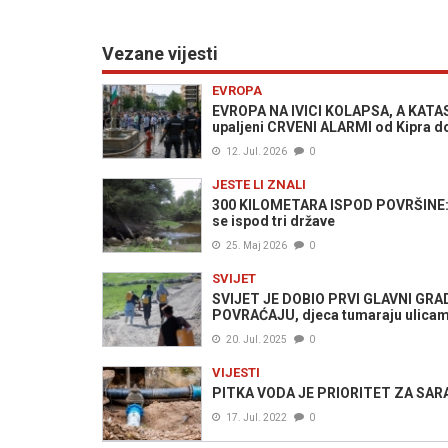
Vezane vijesti
EVROPA
EVROPA NA IVICI KOLAPSA, A KATAS
upaljeni CRVENI ALARMI od Kipra do
12. Jul. 2026
0
JESTE LI ZNALI
300 KILOMETARA ISPOD POVRŠINE: O
se ispod tri države
25. Maj 2026
0
SVIJET
SVIJET JE DOBIO PRVI GLAVNI GRAD B
POVRAĆAJU, djeca tumaraju ulica
20. Jul. 2025
0
VIJESTI
PITKA VODA JE PRIORITET ZA SARAJE
17. Jul. 2022
0