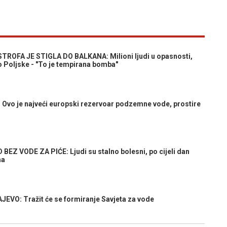
TROFA JE STIGLA DO BALKANA: Milioni ljudi u opasnosti,
 Poljske - "To je tempirana bomba"
vo je najveći europski rezervoar podzemne vode, prostire
EZ VODE ZA PIĆE: Ljudi su stalno bolesni, po cijeli dan
ma
VO: Tražit će se formiranje Savjeta za vode