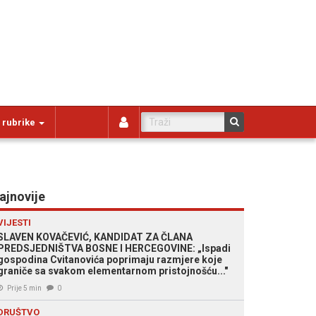
 rubrike
ajnovije
VIJESTI
SLAVEN KOVAČEVIĆ, KANDIDAT ZA ČLANA
PREDSJEDNIŠTVA BOSNE I HERCEGOVINE: „Ispadi
gospodina Cvitanovića poprimaju razmjere koje
graniče sa svakom elementarnom pristojnošću..."
Prije 5 min
0
DRUŠTVO