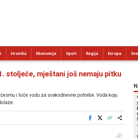
i
Hronika
Ekonomija
Sport
Regija
Evropa
Sve
 stoljeće, mještani još nemaju pitku
N
u česmu i toče vodu za svakodnevne potrebe. Voda koju
dolaze.
Facebook
X
Kopiraj link
Više