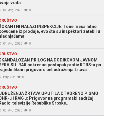
svoja vrata
04. Avg. 2026
0
DRUŠTVO
ŠOKANTNI NALAZI INSPEKCIJE: Tone mesa hitno
povučene iz prodaje, evo šta su inspektori zatekli u
hladnjačama!
04. Avg. 2026
0
DRUŠTVO
SKANDALOZAN PRILOG NA DODIKOVOM JAVNOM
SERVISU: RAK pokrenuo postupak protiv RTRS-a po
zajedničkom prigovoru pet udruženja žrtava
Prije 20h
0
DRUŠTVO
UDRUŽENJA ŽRTAVA UPUTILA OTVORENO PISMO
OHR-u i RAK-u: Prigovor na programski sadržaj
Radio-televizije Republike Srpske...
05. Avg. 2026
0