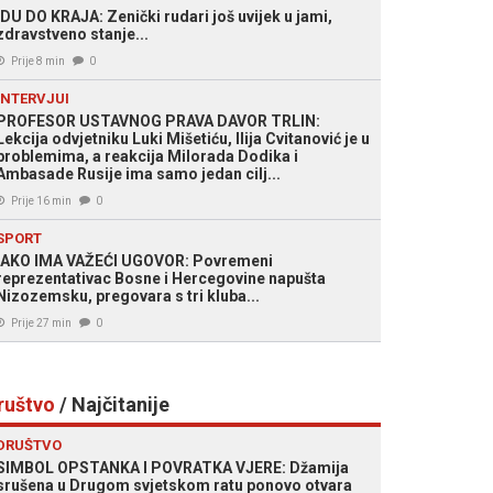
IDU DO KRAJA: Zenički rudari još uvijek u jami,
zdravstveno stanje...
Prije 8 min
0
INTERVJUI
PROFESOR USTAVNOG PRAVA DAVOR TRLIN:
Lekcija odvjetniku Luki Mišetiću, Ilija Cvitanović je u
problemima, a reakcija Milorada Dodika i
Ambasade Rusije ima samo jedan cilj...
Prije 16 min
0
SPORT
IAKO IMA VAŽEĆI UGOVOR: Povremeni
reprezentativac Bosne i Hercegovine napušta
Nizozemsku, pregovara s tri kluba...
Prije 27 min
0
ruštvo
/ Najčitanije
DRUŠTVO
SIMBOL OPSTANKA I POVRATKA VJERE: Džamija
srušena u Drugom svjetskom ratu ponovo otvara