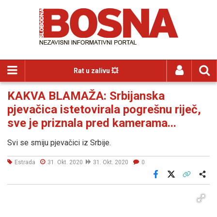
Rat u zalivu 💥
KAKVA BLAMAŽA: Srbijanska
pjevačica istetovirala pogrešnu riječ,
sve je priznala pred kamerama...
Svi se smiju pjevačici iz Srbije.
Estrada
31. Okt. 2020
31. Okt. 2020
0
Facebook
X
Kopiraj link
Više