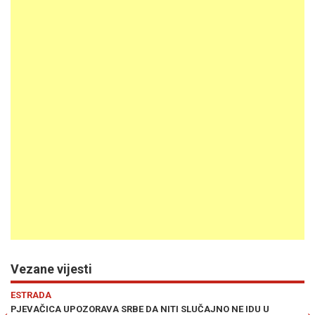
Vezane vijesti
Previous
N
ESTRADA
A NITI SLUČAJNO NE IDU U
VRUĆE, S MORA: Srbijanska pjevačic