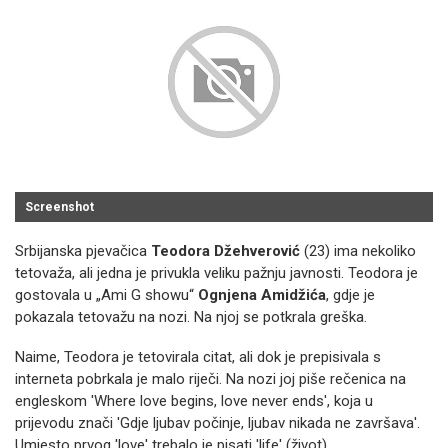
Screenshot
Srbijanska pjevačica
Teodora Džehverović
(23) ima nekoliko
tetovaža, ali jedna je privukla veliku pažnju javnosti. Teodora je
gostovala u „Ami G showu“
Ognjena Amidžića
, gdje je
pokazala tetovažu na nozi. Na njoj se potkrala greška.
Naime, Teodora je tetovirala citat, ali dok je prepisivala s
interneta pobrkala je malo riječi. Na nozi joj piše rečenica na
engleskom 'Where love begins, love never ends', koja u
prijevodu znači 'Gdje ljubav počinje, ljubav nikada ne završava'.
Umjesto prvog 'love' trebalo je pisati 'life' (život).