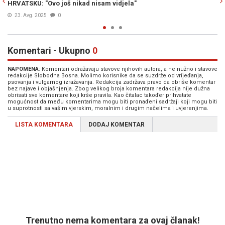
m vidjela"
bikiniju, redaju se komentari...
01. Avg. 2025
0
Komentari - Ukupno
0
NAPOMENA
: Komentari odražavaju stavove njihovih autora, a ne nužno i stavove
redakcije Slobodna Bosna. Molimo korisnike da se suzdrže od vrijeđanja,
psovanja i vulgarnog izražavanja. Redakcija zadržava pravo da obriše komentar
bez najave i objašnjenja. Zbog velikog broja komentara redakcija nije dužna
obrisati sve komentare koji krše pravila. Kao čitalac također prihvatate
mogućnost da među komentarima mogu biti pronađeni sadržaji koji mogu biti
u suprotnosti sa vašim vjerskim, moralnim i drugim načelima i uvjerenjima.
LISTA KOMENTARA
DODAJ KOMENTAR
Trenutno nema komentara za ovaj članak!