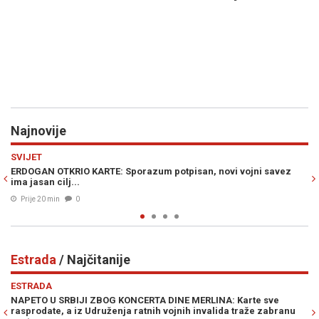
Najnovije
Previous
N
EKONOMIJA
razum potpisan, novi vojni savez
PREOKRET NA NAFTNIM TRŽIŠTIM
cijene nafte danas iznose..
Prije 30 min
0
Estrada
/ Najčitanije
Previous
N
ESTRADA
CERTA DINE MERLINA: Karte sve
"IZVLAČIĆE TE IZ DRINE I MORAV
ratnih vojnih invalida traže zabranu
Procurile stravične glasovne por