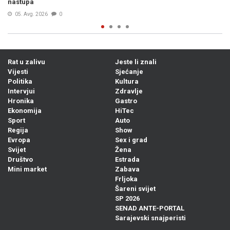
supruzi Slobe Radanovića
Prije 18h
0
Rat u zalivu
Jeste li znali
Vijesti
Sjećanje
Politika
Kultura
Intervjui
Zdravlje
Hronika
Gastro
Ekonomija
HiTec
Sport
Auto
Regija
Show
Evropa
Sex i grad
Svijet
Žena
Društvo
Estrada
Mini market
Zabava
Frljoka
Šareni svijet
SP 2026
SENAD ANTE-PORTAL
Sarajevski snajperisti