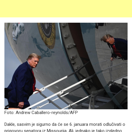
Foto: Andrew Caballero-reynolds/AFP
Dakle, sasvim je sigurno da će se 6. januara morati odlučivati o
prigovoru senatora iz Missourija. Ali, jednako je tako izgledno