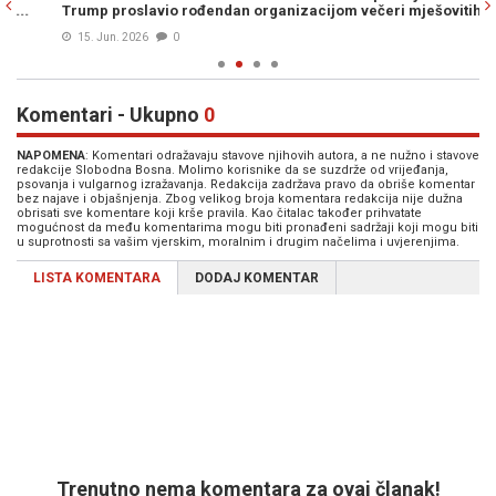
Trump proslavio rođendan organizacijom večeri mješovitih...
SE
15. Jun. 2026
0
Komentari - Ukupno
0
NAPOMENA
: Komentari odražavaju stavove njihovih autora, a ne nužno i stavove
redakcije Slobodna Bosna. Molimo korisnike da se suzdrže od vrijeđanja,
psovanja i vulgarnog izražavanja. Redakcija zadržava pravo da obriše komentar
bez najave i objašnjenja. Zbog velikog broja komentara redakcija nije dužna
obrisati sve komentare koji krše pravila. Kao čitalac također prihvatate
mogućnost da među komentarima mogu biti pronađeni sadržaji koji mogu biti
u suprotnosti sa vašim vjerskim, moralnim i drugim načelima i uvjerenjima.
LISTA KOMENTARA
DODAJ KOMENTAR
Trenutno nema komentara za ovaj članak!