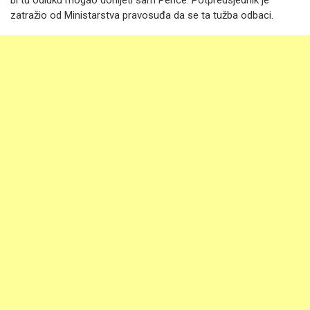
zatražio od Ministarstva pravosuđa da se ta tužba odbaci.