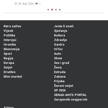
04. Avg. 2026
1
Rat u zalivu
Jeste li znali
Vijesti
Sjećanje
Politika
Kultura
Intervjui
Zdravlje
Hronika
Gastro
Ekonomija
HiTec
Sport
Auto
Regija
Show
Evropa
Sex i grad
Svijet
Žena
Društvo
Estrada
Mini market
Zabava
Frljoka
Šareni svijet
SP 2026
SENAD ANTE-PORTAL
Sarajevski snajperisti
Arhiva