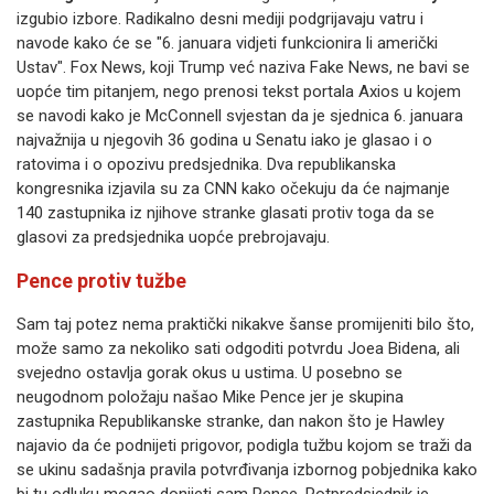
izgubio izbore. Radikalno desni mediji podgrijavaju vatru i
navode kako će se "6. januara vidjeti funkcionira li američki
Ustav". Fox News, koji Trump već naziva Fake News, ne bavi se
uopće tim pitanjem, nego prenosi tekst portala Axios u kojem
se navodi kako je McConnell svjestan da je sjednica 6. januara
najvažnija u njegovih 36 godina u Senatu iako je glasao i o
ratovima i o opozivu predsjednika. Dva republikanska
kongresnika izjavila su za CNN kako očekuju da će najmanje
140 zastupnika iz njihove stranke glasati protiv toga da se
glasovi za predsjednika uopće prebrojavaju.
Pence protiv tužbe
Sam taj potez nema praktički nikakve šanse promijeniti bilo što,
može samo za nekoliko sati odgoditi potvrdu Joea Bidena, ali
svejedno ostavlja gorak okus u ustima. U posebno se
neugodnom položaju našao Mike Pence jer je skupina
zastupnika Republikanske stranke, dan nakon što je Hawley
najavio da će podnijeti prigovor, podigla tužbu kojom se traži da
se ukinu sadašnja pravila potvrđivanja izbornog pobjednika kako
bi tu odluku mogao donijeti sam Pence. Potpredsjednik je