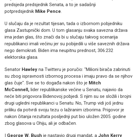
predsjeda predsjednik Senata, a to je sadašnji
potpredsjednik
Mike Pence
.
U slučaju da je rezultat tijesan, tada o izbornom pobjedniku
glasa Zastupnički dom. U tom glasanju svaka savezna država
ima jedan glas, što znači da bi u slučaju takvog scenarija
republikanci imali većinu jer su pobijedili u više saveznih država
nego demokrati. Biden ima neupitnu prednost, 306:232
elektorska glasa.
Senator
Hawley
na Twitteru je poručio: "Milioni birača zabrinuti
su zbog ispravnosti izbornog procesa i imaju pravo da se njihov
glas čuje". Sve se to događa nakon što je
Mitch
McConnell,
lider republikanske većine u Senatu, najavio da
neće biti prigovora Bidenovoj pobjedi. S njim su se složili i brojni
drugi ugledni republikanci u Senatu. No, Trump vidi još jednu
priliku da potvrdi svoju tezu o lažiranim izborima. Prigovor je
nakon čitanja rezultata posljednji put bio uložen 2005. godine
zbog glasova u Ohiju, ali je odbačen.
I
George W. Bush
je nastavio drugi mandat, a
John Kerry