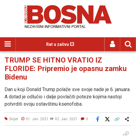
Rat u zalivu 💥
TRUMP SE HITNO VRATIO IZ
FLORIDE: Pripremio je opasnu zamku
Bidenu
Dan u koji Donald Trump polaže sve svoje nade je 6. januara.
A dotad je odlučio i dalje povlačiti poteze kojima nastoji
potvrditi svoju ostavštinu ksenofoba.
Svijet
01. Jan. 2021
02. Jan. 2021
0
Facebook
X
Kopiraj link
Više