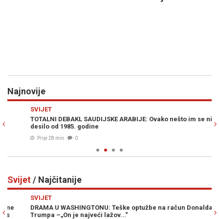
Najnovije
Previous
N
SVIJET
H
TOTALNI DEBAKL SAUDIJSKE ARABIJE: Ovako nešto im se nije
GO
desilo od 1985. godine
go
Prije 28 min
0
Svijet
/ Najčitanije
Previous
N
SVIJET
SV
DRAMA U WASHINGTONU: Teške optužbe na račun Donalda
IZ
Trumpa –„On je najveći lažov...“
Ma