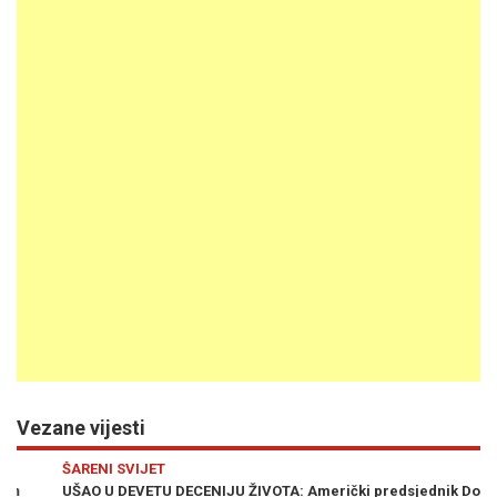
Vezane vijesti
Previous
N
ŠARENI SVIJET
SV
UŠAO U DEVETU DECENIJU ŽIVOTA: Američki predsjednik Donald
"A