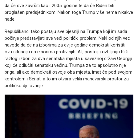
da će sve završiti kao i 2005. godine te da će Biden biti
proglašen predsjednikom. Nakon toga Trump više nema nikakve
nade.
Republikanci tako postaju sve bjesniji na Trumpa koji im sada
počinje predstavljati sve veći politički problem. Neki od njih već
navode da će na izborima za dvije godine demokrati koristiti
ovu situaciju na izborima protiv njih. Ali, postoji i ozbiljniji i bliži
razlog: izbori za dva senatska mjesta u saveznoj državi Georgiji
koji će odlučiti senatsku većinu. Trumpa za to apsolutno nije
briga, ali ako demokrati osvoje oba mjesta, imat će pod svojom
kontrolom i Senat, a to im otvara veliki manevarski prostor za
političko djelovanje.