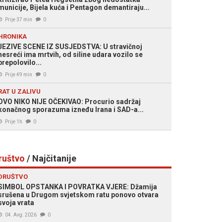
municije, Bijela kuća i Pentagon demantiraju...
Prije 37 min
0
HRONIKA
JEZIVE SCENE IZ SUSJEDSTVA: U stravičnoj
nesreći ima mrtvih, od siline udara vozilo se
prepolovilo...
Prije 49 min
0
RAT U ZALIVU
OVO NIKO NIJE OČEKIVAO: Procurio sadržaj
konačnog sporazuma izneđu Irana i SAD-a...
Prije 1h
0
ruštvo
/ Najčitanije
DRUŠTVO
SIMBOL OPSTANKA I POVRATKA VJERE: Džamija
srušena u Drugom svjetskom ratu ponovo otvara
svoja vrata
04. Avg. 2026
0