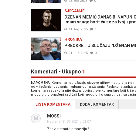
25. Sep. 2025
0
SJEĆANJE
DŽENAN MEMIĆ DANAS BI NAPUNIO 3
imam snage borit ću se za tvoju pr
11. Avg. 2025
1
HRONIKA
PREOKRET U SLUČAJU "DŽENAN MEMIĆ"
21. Jun. 2025
0
Komentari - Ukupno
1
NAPOMENA
: Komentari odražavaju stavove njihovih autora, a ne
od vrijeđanja, psovanja i vulgarnog izražavanja. Redakcija zadrža
komentara redakcija nije dužna obrisati sve komentare koji krše
mogu biti pronađeni sadržaji koji mogu biti u suprotnosti sa vaš
LISTA KOMENTARA
DODAJ KOMENTAR
MOSSI
M
Nedjelja, 21.03.2021 u 21:07
Zar vi nemate amneziju?