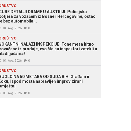
DRUŠTVO
CURE DETALJI DRAME U AUSTRIJI: Policijska
potjera za vozačem iz Bosne i Hercegovine, ostao
je bez automobila...
04. Avg. 2026
0
DRUŠTVO
ŠOKANTNI NALAZI INSPEKCIJE: Tone mesa hitno
povučene iz prodaje, evo šta su inspektori zatekli u
hladnjačama!
04. Avg. 2026
0
DRUŠTVO
RUGLO NA 50 METARA OD SUDA BiH: Građani u
šoku, ispod mosta napravljen improvizirani
smještaj
03. Avg. 2026
0