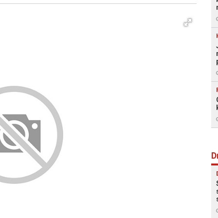
Facebook
X
Kopiraj link
Više
D