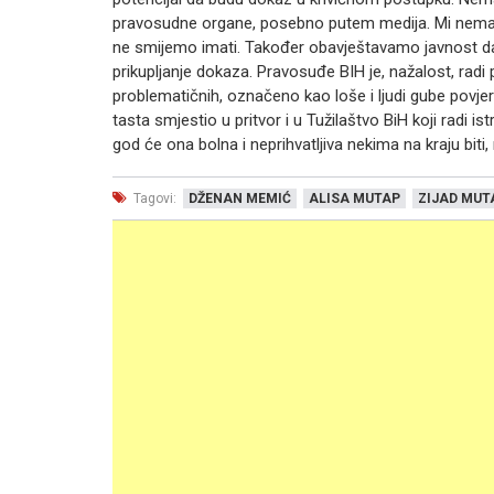
pravosudne organe, posebno putem medija. Mi nema
ne smijemo imati. Također obavještavamo javnost da s
prikupljanje dokaza. Pravosuđe BIH je, nažalost, radi
problematičnih, označeno kao loše i ljudi gube povjere
tasta smjestio u pritvor i u Tužilaštvo BiH koji radi i
god će ona bolna i neprihvatljiva nekima na kraju biti, 
Tagovi:
DŽENAN MEMIĆ
ALISA MUTAP
ZIJAD MUT