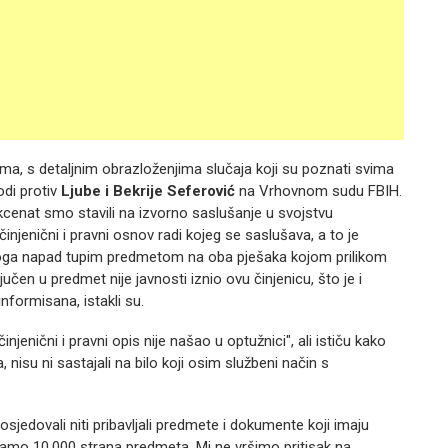
ama, s detaljnim obrazloženjima slučaja koji su poznati svima
odi protiv
Ljube i Bekrije Seferović
na Vrhovnom sudu FBIH.
enat smo stavili na izvorno saslušanje u svojstvu
jenični i pravni osnov radi kojeg se saslušava, a to je
toga napad tupim predmetom na oba pješaka kojom prilikom
čen u predmet nije javnosti iznio ovu činjenicu, što je i
nformisana, istakli su.
njenični i pravni opis nije našao u optužnici", ali ističu kako
 nisu ni sastajali na bilo koji osim službeni način s
osjedovali niti pribavljali predmete i dokumente koji imaju
amo 10.000 strana predmeta. Mi ne vršimo pritisak na