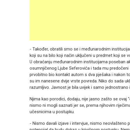
- Također, obratili smo se i međunarodnim institucij
koji su na bilo koji način uključeni u predmet koji se v
U obraćanju međunarodnim institucijama poseban akc
osumnjičenog Ljube Seferovića i tada mu predočeni čin
prvobitno bio kontakt autom s dva pješaka i nakon 
su im nanesene dvije vrste povreda. Niko do sada uklju
razumljivo. Javnost je bila uvijek i samo jednostrano i
Njima kao porodici, dodaju, nije jasno zašto se ovaj "či
nismo ni mogli saznati jer se, prema njihovim riječima,
učesnicima u postupku.
- Nismo davali izjave i intervjue, nismo neovlašteno p
potencijal da budu dokaz u krivičnom postupku. Nem