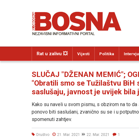
Rat u zalivu 💥
Vijesti
Politika
Intervju
SLUČAJ "DŽENAN MEMIĆ"; OG
"Obratili smo se Tužilaštvu Bi
saslušaju, javnost je uvijek bila
Kako su naveli u svom pismu, s obzirom na to da s
ponovo biti saslušani, zvanično su se i u potputnos
spomenuti zahtjev.
Društvo
21. Mar. 2021
22. Mar. 2021
1