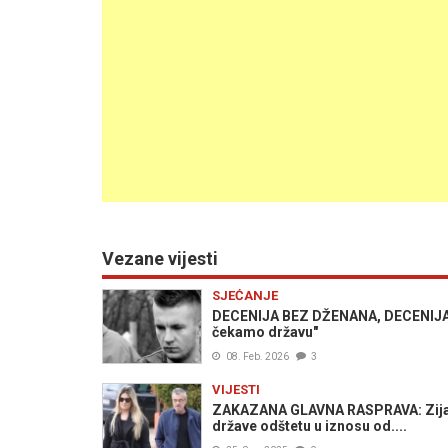
Vezane vijesti
SJEĆANJE
DECENIJA BEZ DŽENANA, DECENIJA B
čekamo državu"
08. Feb. 2026
3
VIJESTI
ZAKAZANA GLAVNA RASPRAVA: Zijad 
države odštetu u iznosu od....