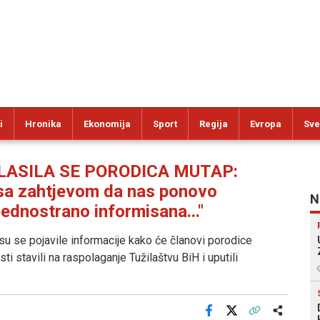
i
Hronika
Ekonomija
Sport
Regija
Evropa
Sve
LASILA SE PORODICA MUTAP:
H sa zahtjevom da nas ponovo
N
 jednostrano informisana..."
u se pojavile informacije kako će članovi porodice
ti stavili na raspolaganje Tužilaštvu BiH i uputili