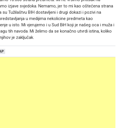
mo izjave svjedoka. Nemamo, jer to mi kao oštećena strana
u Tužilaštvu BIH dostavljeni i drugi dokazi i pozivi na
 predstavljanja u medijima nekolicine predmeta kao
nje u isto. Mi vjerujemo i u Sud BiH koji je našeg oca i muža i
stragu tih navoda. Mi želimo da se konačno utvrdi istina, koliko
njihov je zaključak.
AP