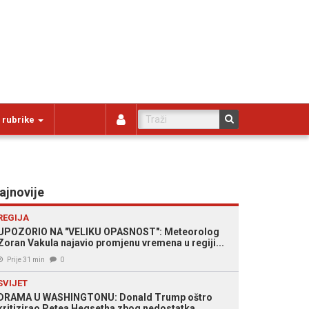
 rubrike
ajnovije
REGIJA
UPOZORIO NA "VELIKU OPASNOST": Meteorolog
Zoran Vakula najavio promjenu vremena u regiji...
Prije 31 min
0
SVIJET
DRAMA U WASHINGTONU: Donald Trump oštro
kritizirao Petea Hegsetha zbog nedostatka