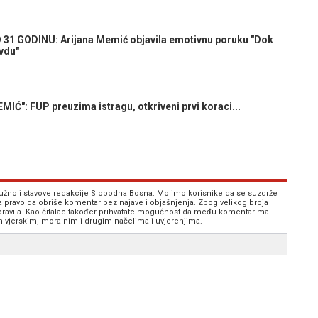
1 GODINU: Arijana Memić objavila emotivnu poruku "Dok
avdu"
: FUP preuzima istragu, otkriveni prvi koraci...
 nužno i stavove redakcije Slobodna Bosna. Molimo korisnike da se suzdrže
va pravo da obriše komentar bez najave i objašnjenja. Zbog velikog broja
 pravila. Kao čitalac također prihvatate mogućnost da među komentarima
im vjerskim, moralnim i drugim načelima i uvjerenjima.