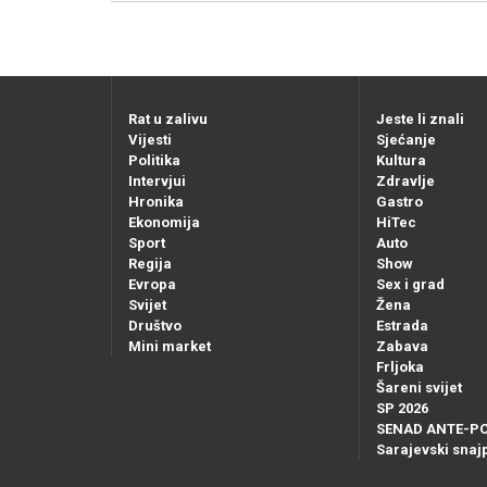
Rat u zalivu
Jeste li znali
Vijesti
Sjećanje
Politika
Kultura
Intervjui
Zdravlje
Hronika
Gastro
Ekonomija
HiTec
Sport
Auto
Regija
Show
Evropa
Sex i grad
Svijet
Žena
Društvo
Estrada
Mini market
Zabava
Frljoka
Šareni svijet
SP 2026
SENAD ANTE-P
Sarajevski snajp