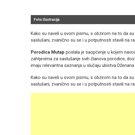
Foto:Ilustracija
Kako su naveli u svom pismu, s obzirom na to da su s
saslušani, zvanično su se i u potputnosti stavili na r
Porodica Mutap
poslala je saopćenje u kojem navodi
zahtjevima za saslušanje svih članova porodice, dosta
imaju relevantna saznanja u slučaju ubistva Dženan
Kako su naveli u svom pismu, s obzirom na to da su s
saslušani, zvanično su se i u potputnosti stavili na r