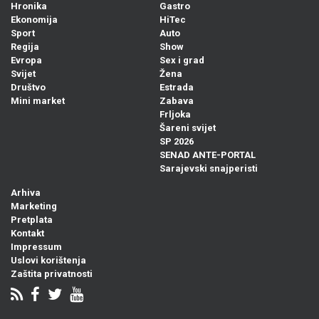
Hronika
Gastro
Ekonomija
HiTec
Sport
Auto
Regija
Show
Evropa
Sex i grad
Svijet
Žena
Društvo
Estrada
Mini market
Zabava
Frljoka
Šareni svijet
SP 2026
SENAD ANTE-PORTAL
Sarajevski snajperisti
Arhiva
Marketing
Pretplata
Kontakt
Impressum
Uslovi korištenja
Zaštita privatnosti