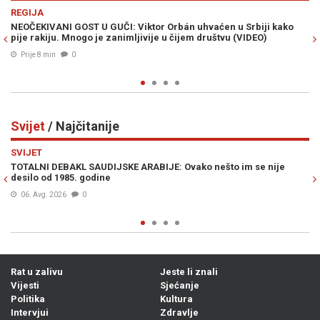
Previous
N
POLITIKA
án uhvaćen u Srbiji kako
DOK PRIČA O DEFICITU BOŠNJAKA U INSTI
ijem društvu (VIDEO)
Konaković nikada nije popunio pozicije sek
u svom ministarstvu
Prije 18 min
0
Svijet
/ Najčitanije
Previous
N
SVIJET
vako nešto im se nije
HILLARY CLINTON U PROGRAMU UŽIVO IZ
„Spremna sam lično nominirati Trumpa za
mir, ukoliko on...“
08. Avg. 2026
0
Rat u zalivu
Jeste li znali
Vijesti
Sjećanje
Politika
Kultura
Intervjui
Zdravlje