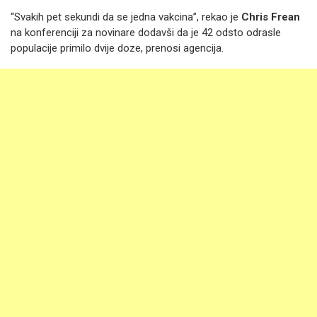
“Svakih pet sekundi da se jedna vakcina”, rekao je
Chris Frean
na konferenciji za novinare dodavši da je 42 odsto odrasle
populacije primilo dvije doze, prenosi agencija.