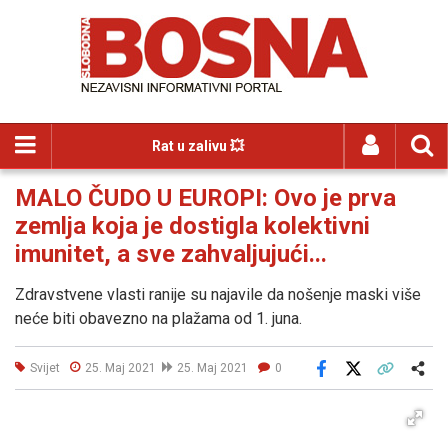
Rat u zalivu 💥
MALO ČUDO U EUROPI: Ovo je prva
zemlja koja je dostigla kolektivni
imunitet, a sve zahvaljujući...
Zdravstvene vlasti ranije su najavile da nošenje maski više
neće biti obavezno na plažama od 1. juna.
Svijet
25. Maj 2021
25. Maj 2021
0
Facebook
X
Kopiraj link
Više