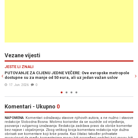
Vezane vijesti
Previous
N
EVROPA
ropske metropole
DRAMATIČNI SNIMCI S MALTE: Dan nakon izbora odj
 važan uslov
detonacije (VIDEO)
01. Jun. 2026
0
Komentari - Ukupno
0
NAPOMENA
: Komentari odražavaju stavove njihovih autora, a ne nužno i stavove
redakcije Slobodna Bosna. Molimo korisnike da se suzdrže od vrijeđanja,
psovanja i vulgarnog izražavanja. Redakcija zadržava pravo da obriše komentar
bez najave i objašnjenja. Zbog velikog broja komentara redakcija nije dužna
obrisati sve komentare koji krše pravila. Kao čitalac također prihvatate
mogućnost da među komentarima mogu biti pronađeni sadržaji koji mogu biti