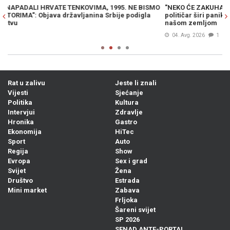
O
"NEKO ĆE ZAKUHATI U BIH, NE TREBA VAM CRTATI": Hrvatski
O
političar širi paniku i traži hitno slanje vojske na granicu sa
Vu
našom zemljom
04. Avg. 2026
1
Rat u zalivu
Jeste li znali
Vijesti
Sjećanje
Politika
Kultura
Intervjui
Zdravlje
Hronika
Gastro
Ekonomija
HiTec
Sport
Auto
Regija
Show
Evropa
Sex i grad
Svijet
Žena
Društvo
Estrada
Mini market
Zabava
Frljoka
Šareni svijet
SP 2026
SENAD ANTE-PORTAL