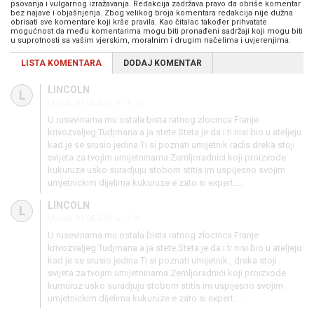
psovanja i vulgarnog izražavanja. Redakcija zadržava pravo da obriše komentar
bez najave i objašnjenja. Zbog velikog broja komentara redakcija nije dužna
obrisati sve komentare koji krše pravila. Kao čitalac također prihvatate
mogućnost da među komentarima mogu biti pronađeni sadržaji koji mogu biti
u suprotnosti sa vašim vjerskim, moralnim i drugim načelima i uvjerenjima.
LISTA KOMENTARA
DODAJ KOMENTAR
LINCOLN
L
Utorak, 03.08.2021 u 14:33
U rusevinama mu ostala bista ratnog zlocinca Franje
krivozvaljeg Tudjmana a ja stete.Steta je da i ti nisi bio u ateljeju
kad je se srusio jedina.Ti si poznati umijetnik radis dreka stoji
svijeta za tvojim umijetninama.Zemljoradnici koji proizvode
kukuruze usko suradjuju stobom stitis im uspijesno svojim
umjetnickim dijelima kukuruze e zato si expert.....
LINCOLN
L
Utorak, 03.08.2021 u 14:31
U rusevinama mu ostala bista ratnog zlocinca Franje
krivozvaljeg Tudjmana a ja stete.Steta je da i ti nisi bio u ateljeju
kad je se srusio jedina.Ti si poznati umijetnik , dreka stoji
svijeta za tvojim umijetninama.Zemljoradnici koji proizvode
kumuruz usko suradjuju stobom stitis im uspijesno svojim
umjetnickim dijelima kukuruze e zato si expert.....