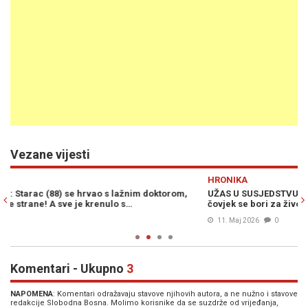
Vezane vijesti
Previous
N
HRONIKA
R
UŽAS U SUSJEDSTVU: Zaštitar pretukao je pijanog prolaznika,
SK
čovjek se bori za živo
na
11. Maj 2026
0
Komentari - Ukupno
3
NAPOMENA
: Komentari odražavaju stavove njihovih autora, a ne nužno i stavove
redakcije Slobodna Bosna. Molimo korisnike da se suzdrže od vrijeđanja,