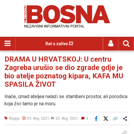
Rat u zalivu 💥
DRAMA U HRVATSKOJ: U centru
Zagreba urušio se dio zgrade gdje je
bio atelje poznatog kipara, KAFA MU
SPASILA ŽIVOT
Inače, iznad ateljea nalazi se stambeni prostor, ali porodica
koja živi tamo je na moru.
Regija
03. Avg. 2021
03. Avg. 2021
3
Facebook
X
Kopiraj link
Više