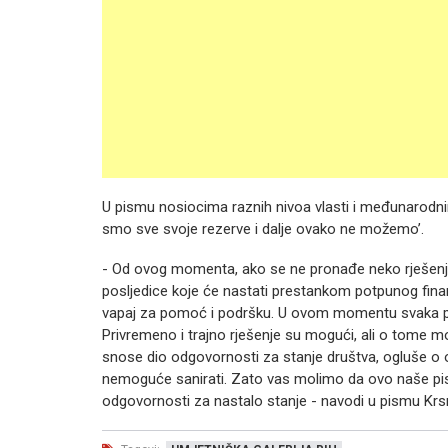
U pismu nosiocima raznih nivoa vlasti i međunarodnim
smo sve svoje rezerve i dalje ovako ne možemo’.
- Od ovog momenta, ako se ne pronađe neko rješenje
posljedice koje će nastati prestankom potpunog finan
vapaj za pomoć i podršku. U ovom momentu svaka pali
Privremeno i trajno rješenje su mogući, ali o tome mo
snose dio odgovornosti za stanje društva, ogluše o ov
nemoguće sanirati. Zato vas molimo da ovo naše pismo 
odgovornosti za nastalo stanje - navodi u pismu Krs