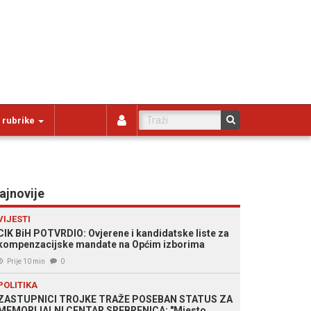
 rubrike
ajnovije
VIJESTI
CIK BiH POTVRDIO: Ovjerene i kandidatske liste za
kompenzacijske mandate na Općim izborima
Prije 10 min
0
POLITIKA
ZASTUPNICI TROJKE TRAŽE POSEBAN STATUS ZA
MEMORIJALNI CENTAR SREBRENICA: "Mjesto