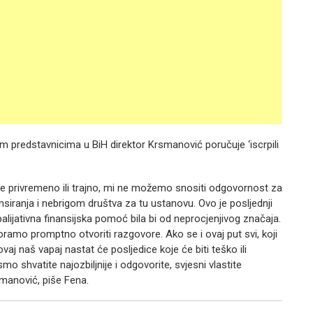
 predstavnicima u BiH direktor Krsmanović poručuje ‘iscrpili
 privremeno ili trajno, mi ne možemo snositi odgovornost za
siranja i nebrigom društva za tu ustanovu. Ovo je posljednji
jativna finansijska pomoć bila bi od neprocjenjivog značaja.
ramo promptno otvoriti razgovore. Ako se i ovaj put svi, koji
aj naš vapaj nastat će posljedice koje će biti teško ili
shvatite najozbiljnije i odgovorite, svjesni vlastite
manović, piše Fena.