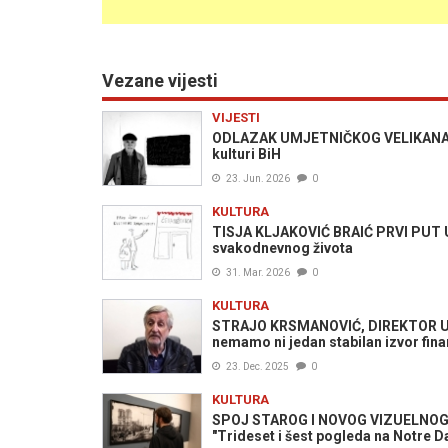
Vezane vijesti
VIJESTI
ODLAZAK UMJETNIČKOG VELIKANA: Pr
kulturi BiH
23. Jun. 2026
0
KULTURA
TISJA KLJAKOVIĆ BRAIĆ PRVI PUT U
svakodnevnog života
31. Mar. 2026
0
KULTURA
STRAJO KRSMANOVIĆ, DIREKTOR UMJ
nemamo ni jedan stabilan izvor fina
23. Dec. 2025
0
KULTURA
SPOJ STAROG I NOVOG VIZUELNOG JEZ
"Trideset i šest pogleda na Notre 