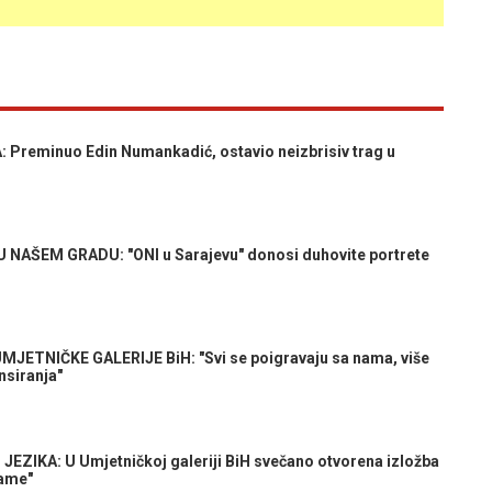
eminuo Edin Numankadić, ostavio neizbrisiv trag u
 NAŠEM GRADU: "ONI u Sarajevu" donosi duhovite portrete
ETNIČKE GALERIJE BiH: "Svi se poigravaju sa nama, više
nsiranja"
IKA: U Umjetničkoj galeriji BiH svečano otvorena izložba
Dame"