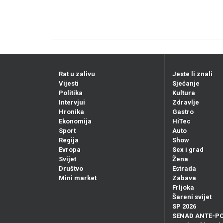
Rat u zalivu
Jeste li znali
Vijesti
Sjećanje
Politika
Kultura
Intervjui
Zdravlje
Hronika
Gastro
Ekonomija
HiTec
Sport
Auto
Regija
Show
Evropa
Sex i grad
Svijet
Žena
Društvo
Estrada
Mini market
Zabava
Frljoka
Šareni svijet
SP 2026
SENAD ANTE-P