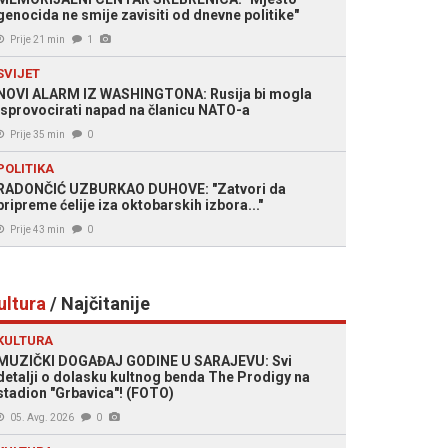
genocida ne smije zavisiti od dnevne politike"
Prije 21 min
1
SVIJET
NOVI ALARM IZ WASHINGTONA: Rusija bi mogla
isprovocirati napad na članicu NATO-a
Prije 35 min
0
POLITIKA
RADONČIĆ UZBURKAO DUHOVE: "Zatvori da
pripreme ćelije iza oktobarskih izbora..."
Prije 43 min
0
ultura
/ Najčitanije
KULTURA
MUZIČKI DOGAĐAJ GODINE U SARAJEVU: Svi
detalji o dolasku kultnog benda The Prodigy na
stadion "Grbavica"! (FOTO)
05. Avg. 2026
0