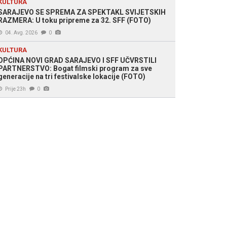
KULTURA
SARAJEVO SE SPREMA ZA SPEKTAKL SVIJETSKIH
RAZMERA: U toku pripreme za 32. SFF (FOTO)
04. Avg. 2026
0
KULTURA
OPĆINA NOVI GRAD SARAJEVO I SFF UČVRSTILI
PARTNERSTVO: Bogat filmski program za sve
generacije na tri festivalske lokacije (FOTO)
Prije 23h
0