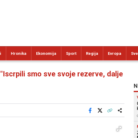
i
Hronika
Ekonomija
Sport
Regija
Evropa
Sve
crpili smo sve svoje rezerve, dalje
N
Facebook
X
Kopiraj link
Više