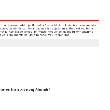
 nužno i stavove redakcije Slobodna Bosna. Molimo korisnike da se suzdrže
va pravo da obriše komentar bez najave i objašnjenja. Zbog velikog broja
 pravila. Kao čitalac također prihvatate mogućnost da među komentarima
im vjerskim, moralnim i drugim načelima i uvjerenjima.
mentara za ovaj članak!