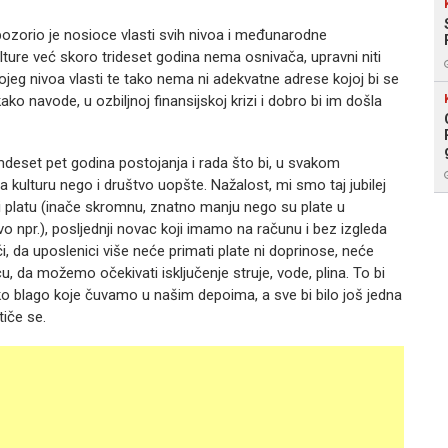
pozorio je nosioce vlasti svih nivoa i međunarodne
ulture već skoro trideset godina nema osnivača, upravni niti
ojeg nivoa vlasti te tako nema ni adekvatne adrese kojoj bi se
ko navode, u ozbiljnoj finansijskoj krizi i dobro bi im došla
mdeset pet godina postojanja i rada što bi, u svakom
 kulturu nego i društvo uopšte. Nažalost, mi smo taj jubilej
ili platu (inače skromnu, znatno manju nego su plate u
 npr.), posljednji novac koji imamo na računu i bez izgleda
či, da uposlenici više neće primati plate ni doprinose, neće
cu, da možemo očekivati isključenje struje, vode, plina. To bi
ko blago koje čuvamo u našim depoima, a sve bi bilo još jedna
tiče se.