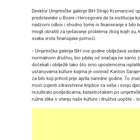
Direktor Umjetničke galerije BiH Strajo Krsmanović u
predstavnike u Bosni i Hercegovini da ta institucija k
nadzorni odbor i shodno tome ni finansiranje s bilo k
mogli obratiti za rješavanje problema zbog kojih su, ka
svaka vrsta finansijske pomoći.
- Umjetnička galerija BiH ove godine obilježava seda
normalnom društvu, bio jubilej od značaja ne samo za
dočekali i obilježili tako što smo uposlenicima isplat
ustanovama kulture kojima je osnivač Kanton Sarajevo
za bilo koji prihod prije aprila naredne godine. To zna
moći ovjeriti zdravstvene knjižice za sebe i svoju dje
rezultiralo posljedicama, katastrofalnim po umjetnič
ružna slika o stanju naše kulture i društva uopšte - is