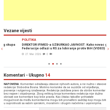
Vezane vijesti
Previous
N
POLITIKA
PO
DIREKTOR IFIMES-a UZBURKAO JAVNOST: Kako novac građana
PO
Federacije odlazi u RS za lobiranje protiv BiH (VIDEO)
Bi
27. Mar. 2026
0
Komentari - Ukupno
14
NAPOMENA
: Komentari odražavaju stavove njihovih autora, a ne nužno i stavove
redakcije Slobodna Bosna. Molimo korisnike da se suzdrže od vrijeđanja,
psovanja i vulgarnog izražavanja. Redakcija zadržava pravo da obriše komentar
bez najave i objašnjenja. Zbog velikog broja komentara redakcija nije dužna
obrisati sve komentare koji krše pravila. Kao čitalac također prihvatate
mogućnost da među komentarima mogu biti pronađeni sadržaji koji mogu biti
u suprotnosti sa vašim vjerskim, moralnim i drugim načelima i uvjerenjima.