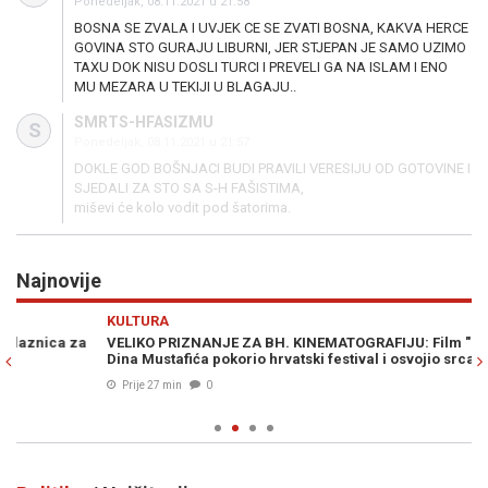
Ponedeljak, 08.11.2021 u 21:58
BOSNA SE ZVALA I UVJEK CE SE ZVATI BOSNA, KAKVA HERCE
GOVINA STO GURAJU LIBURNI, JER STJEPAN JE SAMO UZIMO
TAXU DOK NISU DOSLI TURCI I PREVELI GA NA ISLAM I ENO
MU MEZARA U TEKIJI U BLAGAJU..
SMRTS-HFASIZMU
S
Ponedeljak, 08.11.2021 u 21:57
DOKLE GOD BOŠNJACI BUDI PRAVILI VERESIJU OD GOTOVINE I
SJEDALI ZA STO SA S-H FAŠISTIMA,
miševi će kolo vodit pod šatorima.
Najnovije
Previous
N
KULTURA
E
VELIKO PRIZNANJE ZA BH. KINEMATOGRAFIJU: Film "Paviljon"
OP
Dina Mustafića pokorio hrvatski festival i osvojio srca publike!
OS
Ed
Prije 27 min
0