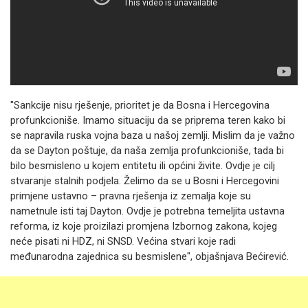
"Sankcije nisu rješenje, prioritet je da Bosna i Hercegovina
profunkcioniše. Imamo situaciju da se priprema teren kako bi
se napravila ruska vojna baza u našoj zemlji. Mislim da je važno
da se Dayton poštuje, da naša zemlja profunkcioniše, tada bi
bilo besmisleno u kojem entitetu ili općini živite. Ovdje je cilj
stvaranje stalnih podjela. Želimo da se u Bosni i Hercegovini
primjene ustavno – pravna rješenja iz zemalja koje su
nametnule isti taj Dayton. Ovdje je potrebna temeljita ustavna
reforma, iz koje proizilazi promjena Izbornog zakona, kojeg
neće pisati ni HDZ, ni SNSD. Većina stvari koje radi
međunarodna zajednica su besmislene", objašnjava Bećirević.