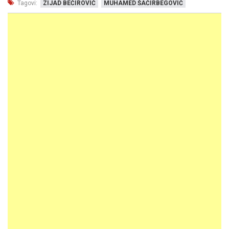
Tagovi:
ZIJAD BEĆIROVIĆ
MUHAMED ŠAĆIRBEGOVIĆ