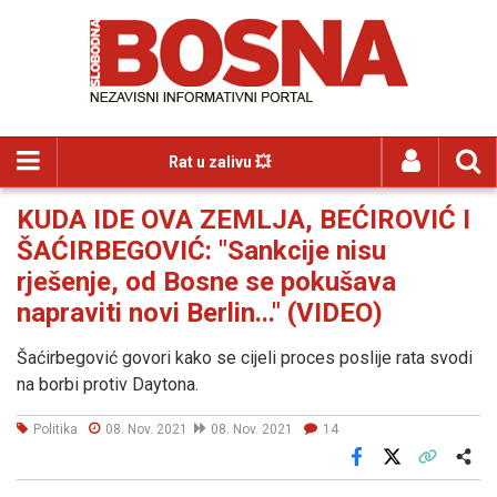
Rat u zalivu 💥
KUDA IDE OVA ZEMLJA, BEĆIROVIĆ I
ŠAĆIRBEGOVIĆ: "Sankcije nisu
rješenje, od Bosne se pokušava
napraviti novi Berlin..." (VIDEO)
Šaćirbegović govori kako se cijeli proces poslije rata svodi
na borbi protiv Daytona.
Politika
08. Nov. 2021
08. Nov. 2021
14
Facebook
X
Kopiraj link
Više