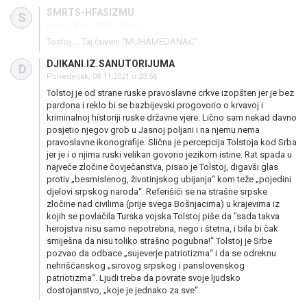
SMRTS-HFASIZMU
S
Utorak, 09.11.2021 u 02:54
Tostoj.... Taj čuveni "MUHAMEDANAC"
DJIKANI.IZ.SANUTORIJUMA
D
Ponedeljak, 08.11.2021 u 23:56
Tolstoj je od strane ruske pravoslavne crkve izopšten jer je bez
pardona i reklo bi se bazbijevski progovorio o krvavoj i
kriminalnoj historiji ruske državne vjere. Lično sam nekad davno
posjetio njegov grob u Jasnoj poljani i na njemu nema
pravoslavne ikonografije. Slična je percepcija Tolstoja kod Srba
jer je i o njima ruski velikan govorio jezikom istine. Rat spada u
najveće zločine čovječanstva, pisao je Tolstoj, digavši glas
protiv „besmislenog, životinjskog ubijanja“ kom teže „pojedini
djelovi srpskog naroda“. Referišići se na strašne srpske
zločine nad civilima (prije svega Bošnjacima) u krajevima iz
kojih se povlačila Turska vojska Tolstoj piše da "sada takva
herojstva nisu samo nepotrebna, nego i štetna, i bila bi čak
smiješna da nisu toliko strašno pogubna!“ Tolstoj je Srbe
pozvao da odbace „sujeverje patriotizma“ i da se odreknu
nehrišćanskog „sirovog srpskog i panslovenskog
patriotizma“. Ljudi treba da povrate svoje ljudsko
dostojanstvo, „koje je jednako za sve“.