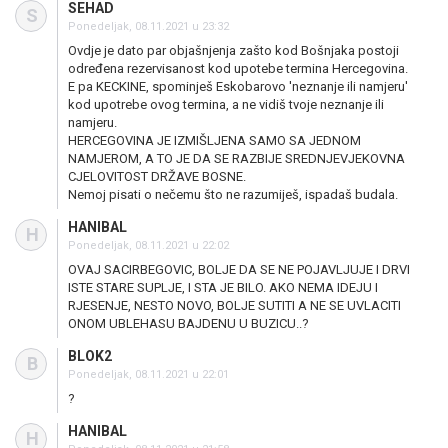
SEHAD
S
Ponedeljak, 08.11.2021 u 23:32
Ovdje je dato par objašnjenja zašto kod Bošnjaka postoji
određena rezervisanost kod upotebe termina Hercegovina.
E pa KECKINE, spominješ Eskobarovo 'neznanje ili namjeru'
kod upotrebe ovog termina, a ne vidiš tvoje neznanje ili
namjeru.
HERCEGOVINA JE IZMIŠLJENA SAMO SA JEDNOM
NAMJEROM, A TO JE DA SE RAZBIJE SREDNJEVJEKOVNA
CJELOVITOST DRŽAVE BOSNE.
Nemoj pisati o nečemu što ne razumiješ, ispadaš budala.
HANIBAL
H
Ponedeljak, 08.11.2021 u 22:02
OVAJ SACIRBEGOVIC, BOLJE DA SE NE POJAVLJUJE I DRVI
ISTE STARE SUPLJE, I STA JE BILO. AKO NEMA IDEJU I
RJESENJE, NESTO NOVO, BOLJE SUTITI A NE SE UVLACITI
ONOM UBLEHASU BAJDENU U BUZICU..?
BLOK2
B
Ponedeljak, 08.11.2021 u 22:01
?
HANIBAL
H