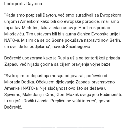
borbi protiv Daytona.
"Kada smo potpisali Dayton, već smo surađivali sa Evropskom
unijom i Amerikom kako biti dio evropske porodice, imali smo
taj ustav. Međutim, takav jedan ustav je Hoolbrok prodao
Miloševiću. Tim ustavom bili bi sigurna članica Evropske unije i
NATO-a. Mislim da se od Bosne pokušava napraviti novi Berlin,
da sve ide ka podjelama", navodi Šaćirbegović.
Bećirević upozorava kako je Rusija ušla na teritorij koji pripada
Zapadu već hiljadu godina sa ciljem pravljenja vojne baze.
"Svi koji im to dopuštaju moraju odgovarati, počevši od
Milorada Dodika. Očekujem djelovanje Zapada, prvenstveno
Amerike i NATO-a. Nije slučajnost ovo što se dešava u
Sjevernoj Makedoniji i Crnoj Gori. Mozak svega je u Budimpešti,
tu su još i Dodik i Janša. Prepliću se veliki interes", govori
Bećirević.