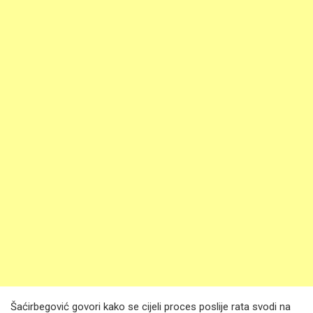
Šaćirbegović govori kako se cijeli proces poslije rata svodi na