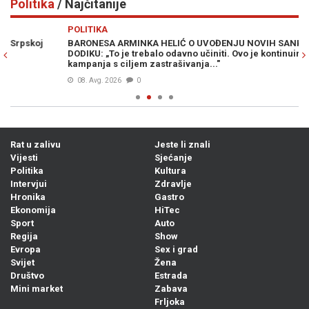
Politika
/ Najčitanije
Previous
N
POLITIKA
PO
BARONESA ARMINKA HELIĆ O UVOĐENJU NOVIH SANKCIJA
BO
DODIKU: „To je trebalo odavno učiniti. Ovo je kontinuirana
Pa
kampanja s ciljem zastrašivanja..."
ka
08. Avg. 2026
0
Rat u zalivu
Jeste li znali
Vijesti
Sjećanje
Politika
Kultura
Intervjui
Zdravlje
Hronika
Gastro
Ekonomija
HiTec
Sport
Auto
Regija
Show
Evropa
Sex i grad
Svijet
Žena
Društvo
Estrada
Mini market
Zabava
Frljoka