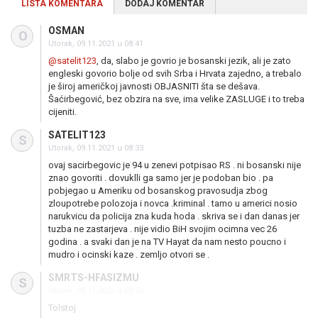
LISTA KOMENTARA
DODAJ KOMENTAR
OSMAN
O
Utorak, 09.11.2021 u 08:41
@satelit123
, da, slabo je govrio je bosanski jezik, ali je zato
engleski govorio bolje od svih Srba i Hrvata zajedno, a trebalo
je široj američkoj javnosti OBJASNITI šta se dešava.
Šaćirbegović, bez obzira na sve, ima velike ZASLUGE i to treba
cijeniti.
SATELIT123
S
Utorak, 09.11.2021 u 08:33
ovaj sacirbegovic je 94 u zenevi potpisao RS . ni bosanski nije
znao govoriti . dovuklli ga samo jer je podoban bio . pa
pobjegao u Ameriku od bosanskog pravosudja zbog
zloupotrebe polozoja i novca .kriminal . tamo u americi nosio
narukvicu da policija zna kuda hoda . skriva se i dan danas jer
tuzba ne zastarjeva . nije vidio BiH svojim ocimna vec 26
godina . a svaki dan je na TV Hayat da nam nesto poucno i
mudro i ocinski kaze . zemljo otvori se .
SMRTS-HFASIZMU
S
Utorak, 09.11.2021 u 02:56
Tolstoj