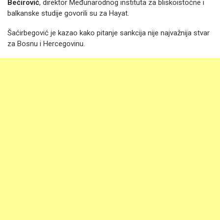
Bećirović
, direktor Međunarodnog instituta za bliskoistočne i
balkanske studije govorili su za Hayat.
Šaćirbegović je kazao kako pitanje sankcija nije najvažnija stvar
za Bosnu i Hercegovinu.