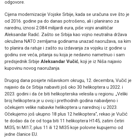
odgovore.
Cijena modernizacije Vojske Srbije, kada se uračuna sve što je
od 2016. godine pa do danas potrošeno, ali i planirano za
narednu, iznosi 2.084 milijardi eura, piše vojni analitičar
Aleksandar Radić. Zašto se Srbija kao vojno neutralna država
okružena NATO zemljama godinama unazad naoružava, sa kim
to planira da ratuje i zašto su izdavanja za vojsku iz godine u
godinu sve veća, pitanja su koja je nedavno nametnuo i sam
predsjednik Srbije
Aleksandar Vučić
, koji je iz Niša najavio
kupovinu novog naoružanja.
Drugog dana posjete nišavskom okrugu, 12. decembra, Vučić je
najavio da će Srbija nabaviti još oko 30 helikoptera u 2022. i
2023. godini i da će biti helikopterska velesila u regionu. „Veliki
broj helikoptera je u ovoj i prethodnih godina nabavljeno i
očekujem velike nabavke helikoptera u narednoj i u 2023.
Očekujemo još ukupno 18 plus 12 helikoptera“, rekao je Vučić
te dodao da će od toga biti 11 helikoptera H145, zatim četiri
MI35, tri MI17, plus 11 ili 12 MI35 koje polovne kupujemo od
jedne članice EU.