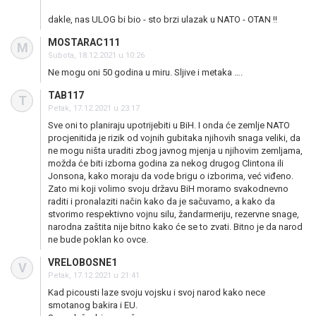
dakle, nas ULOG bi bio - sto brzi ulazak u NATO - OTAN !!
MOSTARAC111
M
Subota, 18.12.2021 u 10:26
Ne mogu oni 50 godina u miru. Sljive i metaka ….
TAB117
T
Petak, 17.12.2021 u 23:17
Sve oni to planiraju upotrijebiti u BiH. I onda će zemlje NATO
procjenitida je rizik od vojnih gubitaka njihovih snaga veliki, da
ne mogu ništa uraditi zbog javnog mjenja u njihovim zemljama,
možda će biti izborna godina za nekog drugog Clintona ili
Jonsona, kako moraju da vode brigu o izborima, već viđeno.
Zato mi koji volimo svoju državu BiH moramo svakodnevno
raditi i pronalaziti način kako da je sačuvamo, a kako da
stvorimo respektivno vojnu silu, žandarmeriju, rezervne snage,
narodna zaštita nije bitno kako će se to zvati. Bitno je da narod
ne bude poklan ko ovce.
VRELOBOSNE1
V
Petak, 17.12.2021 u 21:41
Kad picousti laze svoju vojsku i svoj narod kako nece
smotanog bakira i EU.