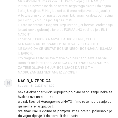
Ma kakv NATO , ma kakva EU .. Pa to dvoje ( EU i NAO) po
Putinu i Kinezima ne da ce nestati nego toga skoro i da nejma . .
( pitaj Ukrajince !!, Nagibe oni ce ti preciznije sve to objasniti)
A to znaci uskoro , nastat ce pravi krkljanac , grabez otimacina
po Evropi , ko bude jaci taj ce i imati.
E zato se cetnici a Bogami i uzp ustase , jer bezbeli endehazija
je sad ruska gubernije iako se FORMALNO vodi da je u EU i
NATO!!!``
I opet ce , USKORO, NAIVNI , LAHKOVJERNI , GLUPI
NENAORUZANI BOSNJACI PLATITI NAJVECU CIJENU.
NE SAMO DA CE NESTATI BOSNE NEGO I BOSNJAKA I ISLAMA
U EVROPI.
Eto Nagibe zasto se sva marva oko nas naoruzava a naivni
Bosnjak se ibreti i pita; ZA KOGA SVO TO NAORUZANJE.!!!??
ZA TEBE GLUPANE GLUPI BOSNJACE DA TE S TIM
NAORUZANJEM NESTANE IZ EVROPE !!
NAGIB_NIZBRDICA
N
Subota, 18.12.2021 u 11:00
neka Aleksandar Vučić kupuje to polovno naoruzanje, neka se
hvali na sva usta . . . . ali . . . .
ulazak Bosne i Hercegovine u NATO - i moze to naoruzanje da
gurne maTeri u guzicu !!
sta znaci NATO vidimo na primjeru Crne Gore !! ni pokusao nije
da vojno djeluje ili da pomisli da to ucini