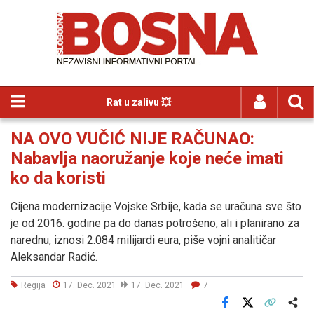
Rat u zalivu 💥
NA OVO VUČIĆ NIJE RAČUNAO:
Nabavlja naoružanje koje neće imati
ko da koristi
Cijena modernizacije Vojske Srbije, kada se uračuna sve što
je od 2016. godine pa do danas potrošeno, ali i planirano za
narednu, iznosi 2.084 milijardi eura, piše vojni analitičar
Aleksandar Radić.
Regija
17. Dec. 2021
17. Dec. 2021
7
Facebook
X
Kopiraj link
Više