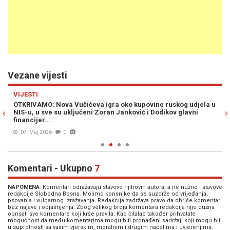
Vezane vijesti
Previous
N
VIJESTI
R
OTKRIVAMO: Nova Vučićeva igra oko kupovine ruskog udjela u
VU
NIS-u, u sve su uključeni Zoran Janković i Dodikov glavni
Iz
financijer...
07. Maj 2026
0
Komentari - Ukupno
7
NAPOMENA
: Komentari odražavaju stavove njihovih autora, a ne nužno i stavove
redakcije Slobodna Bosna. Molimo korisnike da se suzdrže od vrijeđanja,
psovanja i vulgarnog izražavanja. Redakcija zadržava pravo da obriše komentar
bez najave i objašnjenja. Zbog velikog broja komentara redakcija nije dužna
obrisati sve komentare koji krše pravila. Kao čitalac također prihvatate
mogućnost da među komentarima mogu biti pronađeni sadržaji koji mogu biti
u suprotnosti sa vašim vjerskim, moralnim i drugim načelima i uvjerenjima.