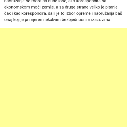
naoružanje ne mora da bude loše, ako korespondira sa
ekonomskom moći zemlje, a sa druge strane veliko je pitanje,
čak i kad korespondira, da li je to izbor opreme i naoružanja baš
onaj koji je primjeren nekakvim bezbjednosnim izazovima.