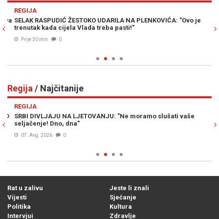
Previous
N
REGIJA
D
va
SELAK RASPUDIĆ ŽESTOKO UDARILA NA PLENKOVIĆA: "Ovo je
SA
trenutak kada cijela Vlada treba pasti!"
vr
ne
Prije 30 min
0
Regija
/ Najčitanije
Previous
N
REGIJA
R
O
SRBI DIVLJAJU NA LJETOVANJU: "Ne moramo slušati vaše
VU
seljačenje! Dno, dna"
pe
07. Avg. 2026
0
Rat u zalivu
Jeste li znali
Vijesti
Sjećanje
Politika
Kultura
Intervjui
Zdravlje