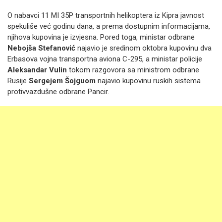
O nabavci 11 MI 35P transportnih helikoptera iz Kipra javnost
spekuliše već godinu dana, a prema dostupnim informacijama,
njihova kupovina je izvjesna. Pored toga, ministar odbrane
Nebojša Stefanović
najavio je sredinom oktobra kupovinu dva
Erbasova vojna transportna aviona C-295, a ministar policije
Aleksandar Vulin
tokom razgovora sa ministrom odbrane
Rusije
Sergejem Šojguom
najavio kupovinu ruskih sistema
protivvazdušne odbrane Pancir.