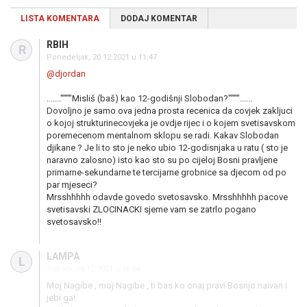
LISTA KOMENTARA
DODAJ KOMENTAR
RBIH
R
Ponedeljak, 20.12.2021 u 11:47
@djordan
.......""""Misliš (baš) kao 12-godišnji Slobodan?""""......
Dovoljno je samo ova jedna prosta recenica da covjek zakljuci
o kojoj strukturinecovjeka je ovdje rijec i o kojem svetisavskom
poremecenom mentalnom sklopu se radi. Kakav Slobodan
djikane ? Je li to sto je neko ubio 12-godisnjaka u ratu ( sto je
naravno zalosno) isto kao sto su po cijeloj Bosni pravljene
primarne-sekundarne te tercijarne grobnice sa djecom od po
par mjeseci?
Mrsshhhhh odavde govedo svetosavsko. Mrsshhhhh pacove
svetisavski ZLOCINACKI sjeme vam se zatrlo pogano
svetosavsko!!
LAMPA
L
Subota, 18.12.2021 u 16:04
Moj Nagibe , moj Nagibe , ti bas ko onaj pravi Bosnjo naivan i
jebi ga!.