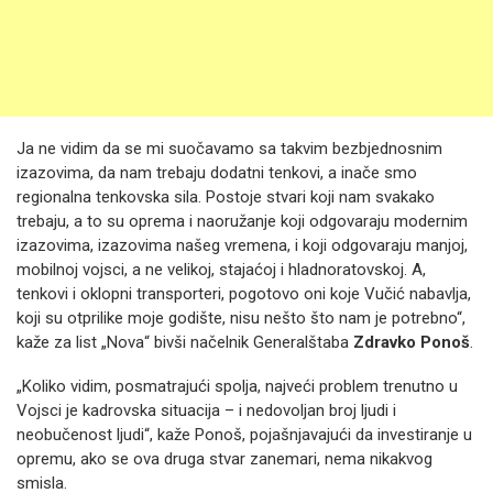
Ja ne vidim da se mi suočavamo sa takvim bezbjednosnim
izazovima, da nam trebaju dodatni tenkovi, a inače smo
regionalna tenkovska sila. Postoje stvari koji nam svakako
trebaju, a to su oprema i naoružanje koji odgovaraju modernim
izazovima, izazovima našeg vremena, i koji odgovaraju manjoj,
mobilnoj vojsci, a ne velikoj, stajaćoj i hladnoratovskoj. A,
tenkovi i oklopni transporteri, pogotovo oni koje Vučić nabavlja,
koji su otprilike moje godište, nisu nešto što nam je potrebno“,
kaže za list „Nova“ bivši načelnik Generalštaba
Zdravko Ponoš
.
„Koliko vidim, posmatrajući spolja, najveći problem trenutno u
Vojsci je kadrovska situacija – i nedovoljan broj ljudi i
neobučenost ljudi“, kaže Ponoš, pojašnjavajući da investiranje u
opremu, ako se ova druga stvar zanemari, nema nikakvog
smisla.