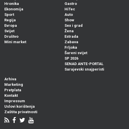
Hronika
Gastro
Ekonomija
HiTec
Sport
Auto
Regija
Show
Evropa
Sex i grad
Svijet
Žena
Društvo
Estrada
Mini market
Zabava
Frljoka
Šareni svijet
SP 2026
SENAD ANTE-PORTAL
Sarajevski snajperisti
Arhiva
Marketing
Pretplata
Kontakt
Impressum
Uslovi korištenja
Zaštita privatnosti