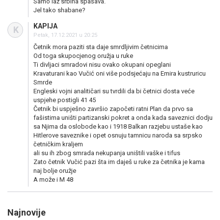
Samo laž srbina spašava.
Jel tako shabane?
KAPIJA
K
Petak, 17.12.2021 u 20:25
Četnik mora paziti sta daje smrdljivim četnicima
Od toga skupocjenog oružja u ruke
Ti divljaci smradovi nisu ovako okupani opeglani
Kravaturani kao Vučić oni više podsjećaju na Emira kustruricu
Smrde
Engleski vojni analitičari su tvrdili da bi četnici dosta veće
uspjehe postigli 41 45
Četnik bi uspješno završio započeti ratni Plan da prvo sa
fašistima uništi partizanski pokret a onda kada saveznici dodju
sa Njima da oslobode kao i 1918 Balkan razjebu ustaše kao
Hitlerove saveznike i opet osnuju tamnicu naroda sa srpsko
četničkim kraljem
ali su ih zbog smrada nekupanja uništili vaške i tifus
Zato četnik Vučić pazi šta im daješ u ruke za četnika je kama
naj bolje oružje
A može i M 48
Najnovije