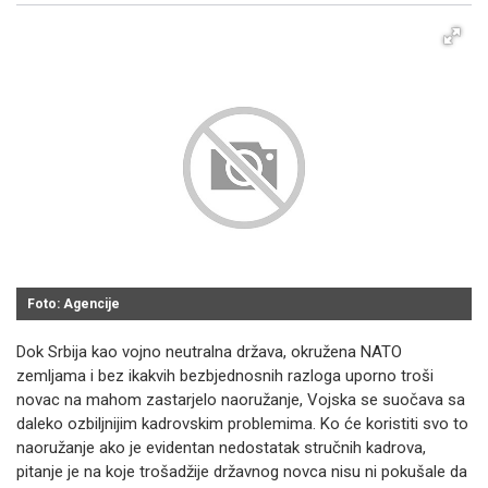
Foto: Agencije
Dok Srbija kao vojno neutralna država, okružena NATO
zemljama i bez ikakvih bezbjednosnih razloga uporno troši
novac na mahom zastarjelo naoružanje, Vojska se suočava sa
daleko ozbiljnijim kadrovskim problemima. Ko će koristiti svo to
naoružanje ako je evidentan nedostatak stručnih kadrova,
pitanje je na koje trošadžije državnog novca nisu ni pokušale da