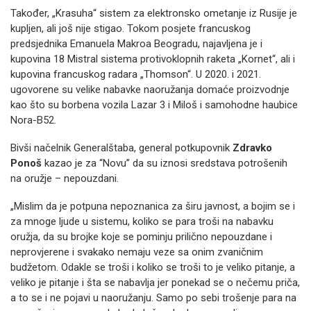
Također, „Krasuha“ sistem za elektronsko ometanje iz Rusije je
kupljen, ali još nije stigao. Tokom posjete francuskog
predsjednika Emanuela Makroa Beogradu, najavljena je i
kupovina 18 Mistral sistema protivoklopnih raketa „Kornet“, ali i
kupovina francuskog radara „Thomson“. U 2020. i 2021.
ugovorene su velike nabavke naoružanja domaće proizvodnje
kao što su borbena vozila Lazar 3 i Miloš i samohodne haubice
Nora-B52.
Bivši načelnik Generalštaba, general potkupovnik
Zdravko
Ponoš
kazao je za “Novu” da su iznosi sredstava potrošenih
na oružje – nepouzdani.
„Mislim da je potpuna nepoznanica za širu javnost, a bojim se i
za mnoge ljude u sistemu, koliko se para troši na nabavku
oružja, da su brojke koje se pominju prilično nepouzdane i
neprovjerene i svakako nemaju veze sa onim zvaničnim
budžetom. Odakle se troši i koliko se troši to je veliko pitanje, a
veliko je pitanje i šta se nabavlja jer ponekad se o nečemu priča,
a to se i ne pojavi u naoružanju. Samo po sebi trošenje para na