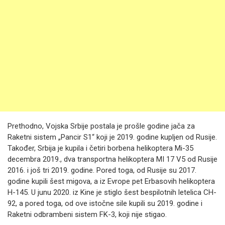
Prethodno, Vojska Srbije postala je prošle godine jača za
Raketni sistem „Pancir S1“ koji je 2019. godine kupljen od Rusije.
Također, Srbija je kupila i četiri borbena helikoptera Mi-35
decembra 2019., dva transportna helikoptera MI 17 V5 od Rusije
2016. i još tri 2019. godine. Pored toga, od Rusije su 2017.
godine kupili šest migova, a iz Evrope pet Erbasovih helikoptera
H-145. U junu 2020. iz Kine je stiglo šest bespilotnih letelica CH-
92, a pored toga, od ove istočne sile kupili su 2019. godine i
Raketni odbrambeni sistem FK-3, koji nije stigao.