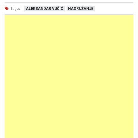
Tagovi:
ALEKSANDAR VUČIĆ
NAORUŽANJE