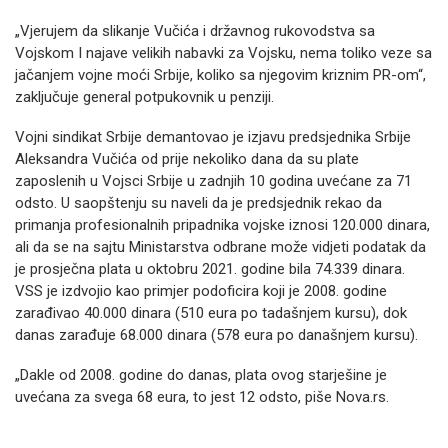
„Vjerujem da slikanje Vučića i državnog rukovodstva sa
Vojskom I najave velikih nabavki za Vojsku, nema toliko veze sa
jačanjem vojne moći Srbije, koliko sa njegovim kriznim PR-om“,
zaključuje general potpukovnik u penziji.
Vojni sindikat Srbije demantovao je izjavu predsjednika Srbije
Aleksandra Vučića od prije nekoliko dana da su plate
zaposlenih u Vojsci Srbije u zadnjih 10 godina uvećane za 71
odsto. U saopštenju su naveli da je predsjednik rekao da
primanja profesionalnih pripadnika vojske iznosi 120.000 dinara,
ali da se na sajtu Ministarstva odbrane može vidjeti podatak da
je prosječna plata u oktobru 2021. godine bila 74.339 dinara.
VSS je izdvojio kao primjer podoficira koji je 2008. godine
zarađivao 40.000 dinara (510 eura po tadašnjem kursu), dok
danas zarađuje 68.000 dinara (578 eura po današnjem kursu).
„Dakle od 2008. godine do danas, plata ovog starješine je
uvećana za svega 68 eura, to jest 12 odsto, piše Nova.rs.