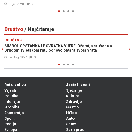
Prije 19 min
0
Društvo
/ Najčitanije
Previous
N
DRUŠTVO
a srušena u
CURE DETALJI DRAME U AUSTRIJI: Policijska potje
rata
iz Bosne i Hercegovine, ostao je bez automobila...
04. Avg. 2026
0
Rat u zalivu
Jeste li znali
Vijesti
Sjećanje
Politika
Kultura
Intervjui
Zdravlje
Hronika
Gastro
Ekonomija
HiTec
Sport
Auto
Regija
Show
Evropa
Sex i grad