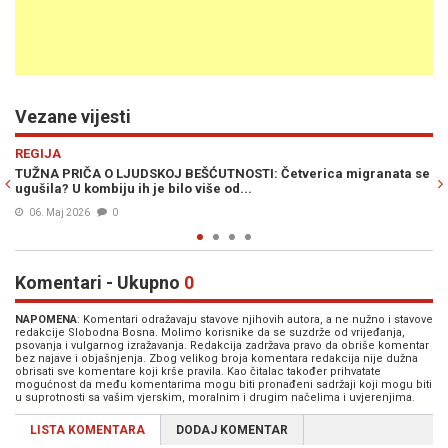
Vezane vijesti
Previous
N
HRONIKA
ranata se
POTVRĐENA OPTUŽNICA PROTIV AFGANISTANACA: Pokušali u
više osoba na području općine Ilidža
28. Nov. 2025
0
Komentari - Ukupno
0
NAPOMENA
: Komentari odražavaju stavove njihovih autora, a ne nužno i stavove
redakcije Slobodna Bosna. Molimo korisnike da se suzdrže od vrijeđanja,
psovanja i vulgarnog izražavanja. Redakcija zadržava pravo da obriše komentar
bez najave i objašnjenja. Zbog velikog broja komentara redakcija nije dužna
obrisati sve komentare koji krše pravila. Kao čitalac također prihvatate
mogućnost da među komentarima mogu biti pronađeni sadržaji koji mogu biti
u suprotnosti sa vašim vjerskim, moralnim i drugim načelima i uvjerenjima.
LISTA KOMENTARA
DODAJ KOMENTAR