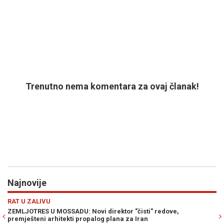
Trenutno nema komentara za ovaj članak!
Najnovije
Previous
N
ESTRADA
 redove,
DINO MERLIN ISPUNIO KOŠEVO TRI VEČERI ZAREDO
200.000 ljudi stvorilo najveći spektakl od Olimpijad