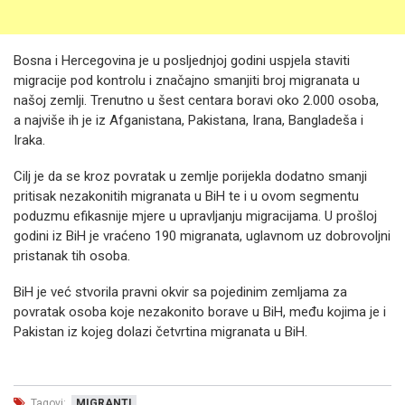
Bosna i Hercegovina je u posljednjoj godini uspjela staviti
migracije pod kontrolu i značajno smanjiti broj migranata u
našoj zemlji. Trenutno u šest centara boravi oko 2.000 osoba,
a najviše ih je iz Afganistana, Pakistana, Irana, Bangladeša i
Iraka.
Cilj je da se kroz povratak u zemlje porijekla dodatno smanji
pritisak nezakonitih migranata u BiH te i u ovom segmentu
poduzmu efikasnije mjere u upravljanju migracijama. U prošloj
godini iz BiH je vraćeno 190 migranata, uglavnom uz dobrovoljni
pristanak tih osoba.
BiH je već stvorila pravni okvir sa pojedinim zemljama za
povratak osoba koje nezakonito borave u BiH, među kojima je i
Pakistan iz kojeg dolazi četvrtina migranata u BiH.
Tagovi:
MIGRANTI