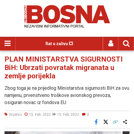
Rat u zalivu 💥
PLAN MINISTARSTVA SIGURNOSTI
BiH: Ubrzati povratak migranata u
zemlje porijekla
Zbog toga je na prijedlog Ministarstva sigurnosti BiH za ovu
namjenu, prvenstveno troškove avionskog prevoza,
osiguran novac iz fondova EU.
Društvo
15. Feb. 2022
15. Feb. 2022
0
Facebook
X
Kopiraj link
Više