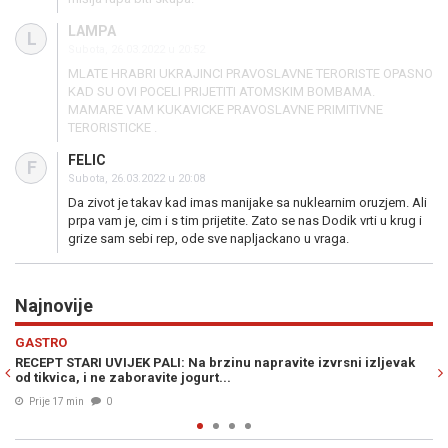
LAMPA
L
Subota, 26.03.2022 u 20:52
MLATE HRABRI UKRAJINCI PRAVOSLAVNE TERORISTE OPASNO
KAD SU OVI POCELI PRIJETITI ATOMSKIM BOMBAMA.
MAMARE VAM KUKAVICKE PRAVOSLAVNE PRIMITIVNE
TERORISTICKE .
FELIC
F
Subota, 26.03.2022 u 20:08
Da zivot je takav kad imas manijake sa nuklearnim oruzjem. Ali
prpa vam je, cim i s tim prijetite. Zato se nas Dodik vrti u krug i
grize sam sebi rep, ode sve napljackano u vraga.
Najnovije
Previous
N
ZDRAVLJE
izvrsni izljevak
MNOGI ĆE SE IZNENADITI: U slučaju prehlade i grip
možemo ublažiti na ovaj način...
Prije 30 min
0