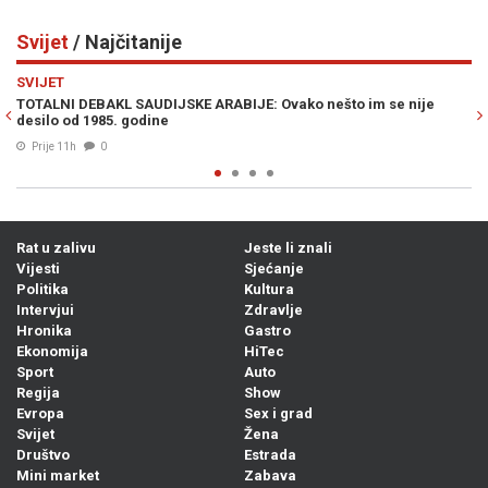
Svijet
/ Najčitanije
Previous
N
SVIJET
to im se nije
NA KORAK DO KATASTROFE: Iran potvrdio da je imao
mete u Ukrajini, evo kako je došlo do preokreta u za
04. Avg. 2026
0
Rat u zalivu
Jeste li znali
Vijesti
Sjećanje
Politika
Kultura
Intervjui
Zdravlje
Hronika
Gastro
Ekonomija
HiTec
Sport
Auto
Regija
Show
Evropa
Sex i grad
Svijet
Žena
Društvo
Estrada
Mini market
Zabava