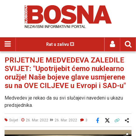
Rat u zalivu 💥
PRIJETNJE MEDVEDEVA ZALEDILE
SVIJET: "Upotrijebit ćemo nuklearno
oružje! Naše bojeve glave usmjerene
su na OVE CILJEVE u Evropi i SAD-u"
Medvedev je rekao da su svi slučajevi navedeni u ukazu
predsjednika.
Svijet
26. Mar. 2022
26. Mar. 2022
3
Facebook
X
Kopiraj link
Više