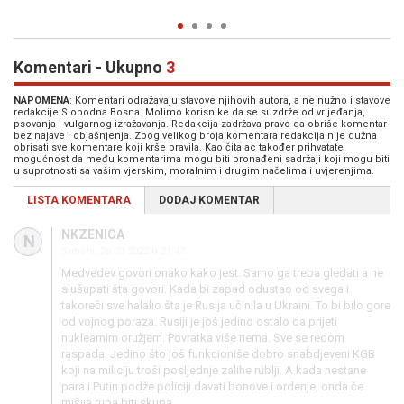
03. Jul. 2026
0
Komentari - Ukupno
3
NAPOMENA
: Komentari odražavaju stavove njihovih autora, a ne nužno i stavove
redakcije Slobodna Bosna. Molimo korisnike da se suzdrže od vrijeđanja,
psovanja i vulgarnog izražavanja. Redakcija zadržava pravo da obriše komentar
bez najave i objašnjenja. Zbog velikog broja komentara redakcija nije dužna
obrisati sve komentare koji krše pravila. Kao čitalac također prihvatate
mogućnost da među komentarima mogu biti pronađeni sadržaji koji mogu biti
u suprotnosti sa vašim vjerskim, moralnim i drugim načelima i uvjerenjima.
LISTA KOMENTARA
DODAJ KOMENTAR
NKZENICA
N
Subota, 26.03.2022 u 21:47
Medvedev govori onako kako jest. Samo ga treba gledati a ne
slušupati šta govori. Kada bi zapad odustao od svega i
takoreči sve halalio šta je Rusija učinila u Ukraini. To bi bilo gore
od vojnog poraza. Rusiji je još jedino ostalo da prijeti
nuklearnim oružjem. Povratka više nema. Sve se redom
raspada. Jedino što još funkcioniše dobro snabdjeveni KGB
koji na miliciju troši posljednje zalihe rublji. A kada nestane
para i Putin podže policiji davati bonove i ordenje, onda če
mišija rupa biti skupa.