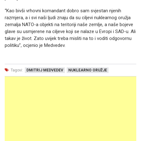
“Kao bivši vrhovni komandant dobro sam svjestan njenih
razmjera, a i svi naši ljudi znaju da su ciljevi nuklearnog oružja
zemalja NATO-a objekti na teritoriji naše zemlje, a naše bojeve
glave su usmjerene na ciljeve koji se nalaze u Evropi i SAD-u. Ali
takav je život. Zato uvijek treba misliti na to i voditi odgovornu
politiku”, ocjenio je Medvedev.
Tagovi:
DMITRIJ MEDVEDEV
NUKLEARNO ORUŽJE