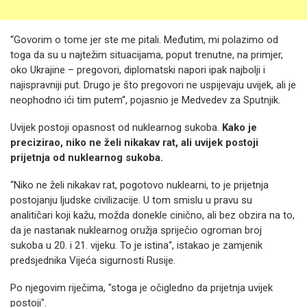
“Govorim o tome jer ste me pitali. Međutim, mi polazimo od
toga da su u najtežim situacijama, poput trenutne, na primjer,
oko Ukrajine – pregovori, diplomatski napori ipak najbolji i
najispravniji put. Drugo je što pregovori ne uspijevaju uvijek, ali je
neophodno ići tim putem“, pojasnio je Medvedev za Sputnjik.
Uvijek postoji opasnost od nuklearnog sukoba.
Kako je
precizirao, niko ne želi nikakav rat, ali uvijek postoji
prijetnja od nuklearnog sukoba.
“Niko ne želi nikakav rat, pogotovo nuklearni, to je prijetnja
postojanju ljudske civilizacije. U tom smislu u pravu su
analitičari koji kažu, možda donekle cinično, ali bez obzira na to,
da je nastanak nuklearnog oružja spriječio ogroman broj
sukoba u 20. i 21. vijeku. To je istina“, istakao je zamjenik
predsjednika Vijeća sigurnosti Rusije.
Po njegovim riječima, "stoga je očigledno da prijetnja uvijek
postoji".