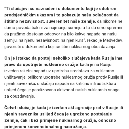
“
Ti slučajevi su naznačeni u dokumentu koji je odobren
predsjedničkim ukazom i to pokazuje našu odlučnost da
štitimo nezavisnost, suverenitet naše zemlje
, da nikome ne
damo povoda čak ni za najmanju sumnju u to da smo spremni
da pružimo dostojan odgovor na bilo kakve napade na našu
zemlju, na njenu nezavisnost, na njen kurs“, rekao je Medvedev,
govoreći o dokumentu koji se tiče nuklearnog obuzdavanja.
On je istakao da postoji nekoliko slučajeva kada Rusija ima
pravo da upotrijebi nuklearno oružje
: kada je na Rusiju
izveden raketni napad uz upotrebu sredstava za nuklearno
uništavanje; prilikom upotrebe nuklearnog oružja protiv Rusije ili
njenih saveznika; u slučaju napada na kritičnu infrastrukturu
uslijed čega je paralizovana aktivnost ruskih nuklearnih snaga
za obuzdavanje.
Četvrti slučaj je kada je izvršen akt agresije protiv Rusije ili
njenih saveznika uslijed čega je ugroženo postojanje
zemlje, čak i bez primjene nuklearnog oružja, odnosno
primjenom konvencionalnog naoružanja.