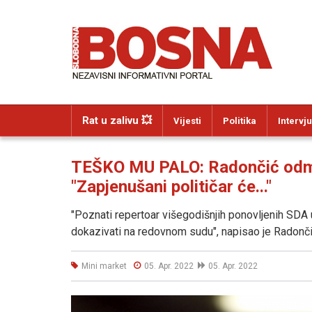
Rat u zalivu 💥
Vijesti
Politika
Intervju
TEŠKO MU PALO: Radončić odma
"Zapjenušani političar će..."
"Poznati repertoar višegodišnjih ponovljenih SDA u
dokazivati na redovnom sudu", napisao je Radonči
Mini market
05. Apr. 2022
05. Apr. 2022