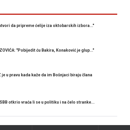
i da pripreme ćelije iza oktobarskih izbora..."
ĆA: "Pobijedit ću Bakira, Konaković je glup..."
 u pravu kada kaže da im Bošnjaci biraju člana
otkrio vraća li se u politiku i na čelo stranke...