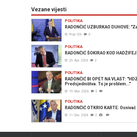
Vezane vijesti
POLITIKA
RADONČIĆ UZBURKAO DUHOVE: "Zatvor
Prije 15h
0
POLITIKA
RADONČIĆ ŠOKIRAO KOD HADŽIFEJZOVI
25. Apr. 2026
2
POLITIKA
RADONČIĆ BI OPET NA VLAST: "HDZ je
Predsjedništva. To je problem..."
19. Mar. 2026
5
POLITIKA
RADONČIĆ OTKRIO KARTE: Osnivač SBB 
11. Dec. 2024
2