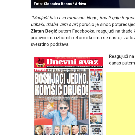
Foto: Slobodna Bosna / Arhiva
"Mafijaši lažu i za ramazan. Nego, ima li gdje log
udbaši, džaba vam sve“
, poručio je sinoć potpredsjed
Zlatan Begić
putem Facebooka, reagujući na tirade ko
protivnicima izbornih reformi kojima se nastoji zado
svesrdno podržava.
Reagujući na
danas putem 