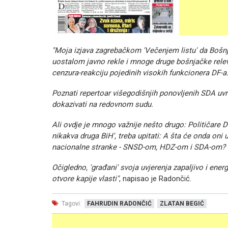
"Moja izjava zagrebačkom 'Večenjem listu' da Bošnja
uostalom javno rekle i mnoge druge bošnjačke relevan
cenzura-reakciju pojedinih visokih funkcionera DF-a
Poznati repertoar višegodišnjih ponovljenih SDA uvre
dokazivati na redovnom sudu.
Ali ovdje je mnogo važnije nešto drugo: Političare 
nikakva druga BiH', treba upitati: A šta će onda oni u 
nacionalne stranke - SNSD-om, HDZ-om i SDA-om?
Očigledno, 'građani' svoja uvjerenja zapaljivo i en
otvore kapije vlasti"
, napisao je Radončić.
Tagovi:
FAHRUDIN RADONČIĆ
ZLATAN BEGIĆ