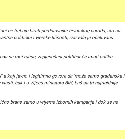
ci ne trebaju birati predstavnike hrvatskog naroda, što su
tne političke i vjerske ličnosti, izazvala je očekivanu
.
da na moj račun, zapjenušani političar će imati prilike
DF-a koji javno i legitimno govore da 'može samo građanska i
vlasti, čak i u Vijeću ministara BiH, baš sa tri najrigidnije
ergično brane samo u vrijeme izbornih kampanja i dok se ne