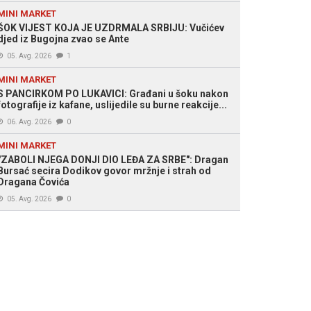
MINI MARKET
ŠOK VIJEST KOJA JE UZDRMALA SRBIJU: Vučićev
djed iz Bugojna zvao se Ante
05. Avg. 2026
1
MINI MARKET
S PANCIRKOM PO LUKAVICI: Građani u šoku nakon
fotografije iz kafane, uslijedile su burne reakcije...
06. Avg. 2026
0
MINI MARKET
"ZABOLI NJEGA DONJI DIO LEĐA ZA SRBE": Dragan
Bursać secira Dodikov govor mržnje i strah od
Dragana Čovića
05. Avg. 2026
0