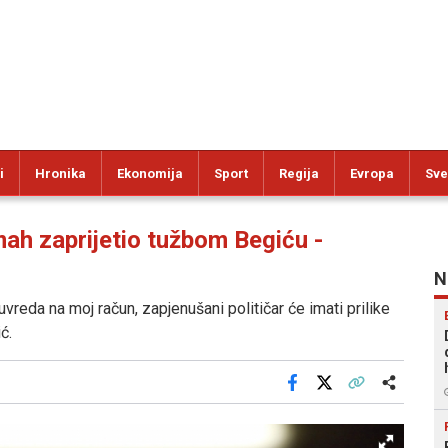
i
Hronika
Ekonomija
Sport
Regija
Evropa
Sve
h zaprijetio tužbom Begiću -
N
vreda na moj račun, zapjenušani političar će imati prilike
ć.
Facebook
X
Kopiraj link
Više