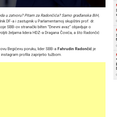
opeda u zatvoru? Pitam za Radončića? Samo građanska BiH,
nik DF-a i zastupnik u Parlamentarnoj skupštini prof. dr.
je SBB-ov stranački bilten "Dnevni avaz" objavljuje o
voljiti željama lidera HDZ-a Dragana Čovića, a što Radončić
 ovu Begićevu poruku, lider SBB-a
Fahrudin Radončić
je
instagram profila zaprijetio tužbom.