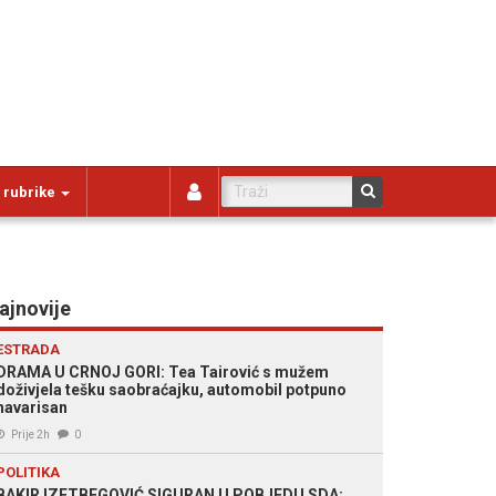
 rubrike
ajnovije
ESTRADA
DRAMA U CRNOJ GORI: Tea Tairović s mužem
doživjela tešku saobraćajku, automobil potpuno
havarisan
Prije 2h
0
POLITIKA
BAKIR IZETBEGOVIĆ SIGURAN U POBJEDU SDA: