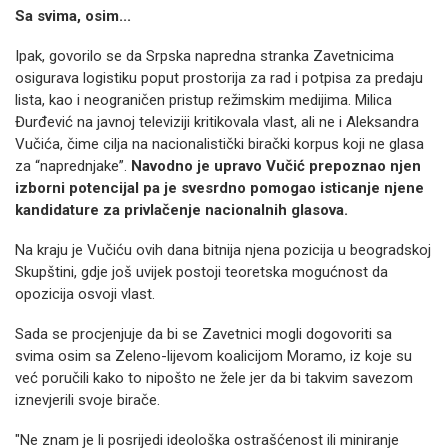
Sa svima, osim...
Ipak, govorilo se da Srpska napredna stranka Zavetnicima
osigurava logistiku poput prostorija za rad i potpisa za predaju
lista, kao i neograničen pristup režimskim medijima. Milica
Đurđević na javnoj televiziji kritikovala vlast, ali ne i Aleksandra
Vučića, čime cilja na nacionalistički birački korpus koji ne glasa
za “naprednjake”.
Navodno je upravo Vučić prepoznao njen
izborni potencijal pa je svesrdno pomogao isticanje njene
kandidature za privlačenje nacionalnih glasova.
Na kraju je Vučiću ovih dana bitnija njena pozicija u beogradskoj
Skupštini, gdje još uvijek postoji teoretska mogućnost da
opozicija osvoji vlast.
Sada se procjenjuje da bi se Zavetnici mogli dogovoriti sa
svima osim sa Zeleno-lijevom koalicijom Moramo, iz koje su
već poručili kako to nipošto ne žele jer da bi takvim savezom
iznevjerili svoje birače.
"Ne znam je li posrijedi ideološka ostrašćenost ili miniranje