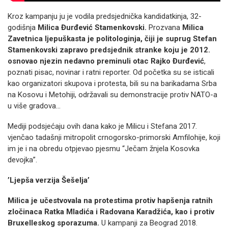
Kroz kampanju ju je vodila predsjednička kandidatkinja, 32-
godišnja
Milica Đurđević Stamenkovski.
Prozvana
Milica
Zavetnica ljepuškasta je politologinja, čiji je suprug Stefan
Stamenkovski zapravo predsjednik stranke koju je 2012.
osnovao njezin nedavno preminuli otac Rajko Đurđević
,
poznati pisac, novinar i ratni reporter. Od početka su se isticali
kao organizatori skupova i protesta, bili su na barikadama Srba
na Kosovu i Metohiji, održavali su demonstracije protiv NATO-a
u više gradova...
Mediji podsjećaju ovih dana kako je Milicu i Stefana 2017.
vjenčao tadašnji mitropolit crnogorsko-primorski Amfilohije, koji
im je i na obredu otpjevao pjesmu “Ječam žnjela Kosovka
devojka”.
’Ljepša verzija Šešelja’
Milica je učestvovala na protestima protiv hapšenja ratnih
zločinaca Ratka Mladića i Radovana Karadžića, kao i protiv
Bruxelleskog sporazuma.
U kampanji za Beograd 2018.