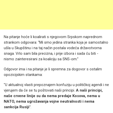
Na pitanje hoće li koalirati s njegovom Srpskom naprednom
strankom odgovara: “Mi smo jedina stranka koja je samostalno
ušla u Skupštinu i na taj način postala vodeća državotvorna
snaga. Vrlo sam bila precizna, i prije izbora i sada ću biti -
nismo zainteresirani za koaliciju sa SNS-om.”
Odgovor ima i na pitanje je li spremna za dogovor s ostalim
opozicijskim stankama:
"U aktualnoj vlasti prepoznajem konfuziju u političkoj agendi i ne
vjerujem da će se tu poštovati naši principi.
A naši principi,
naše crvene linije su da nema predaje Kosova, nema u
NATO, nema ugrožavanja vojne neutralnosti i nema
sankcija Rusiji"
.