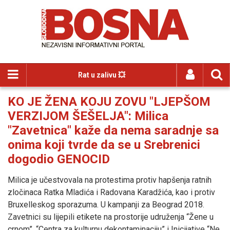
Rat u zalivu 💥
KO JE ŽENA KOJU ZOVU "LJEPŠOM
VERZIJOM ŠEŠELJA": Milica
"Zavetnica" kaže da nema saradnje sa
onima koji tvrde da se u Srebrenici
dogodio GENOCID
Milica je učestvovala na protestima protiv hapšenja ratnih
zločinaca Ratka Mladića i Radovana Karadžića, kao i protiv
Bruxelleskog sporazuma. U kampanji za Beograd 2018.
Zavetnici su lijepili etikete na prostorije udruženja “Žene u
crnom”, “Centra za kulturnu dekontaminaciju” i Inicijative “Ne