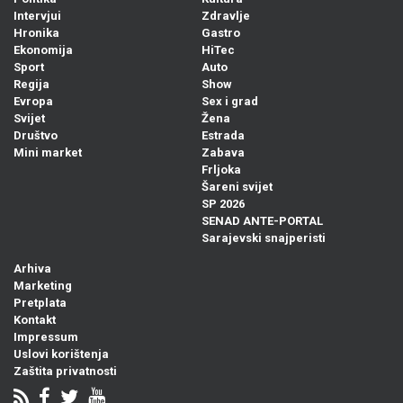
Intervjui
Zdravlje
Hronika
Gastro
Ekonomija
HiTec
Sport
Auto
Regija
Show
Evropa
Sex i grad
Svijet
Žena
Društvo
Estrada
Mini market
Zabava
Frljoka
Šareni svijet
SP 2026
SENAD ANTE-PORTAL
Sarajevski snajperisti
Arhiva
Marketing
Pretplata
Kontakt
Impressum
Uslovi korištenja
Zaštita privatnosti