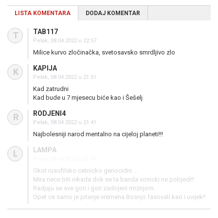
LISTA KOMENTARA
DODAJ KOMENTAR
TAB117
T
Petak, 08.04.2022 u 22:57
Milice kurvo zločinačka, svetosavsko smrdljivo zlo
KAPIJA
K
Petak, 08.04.2022 u 21:51
Kad zatrudni
Kad bude u 7 mjesecu biće kao i Šešelj
RODJENI4
R
Petak, 08.04.2022 u 21:41
Najbolesniji narod mentalno na cijeloj planeti!!!
LAMPA
L
Petak, 08.04.2022 u 21:40
Okot rusofilsko cetnicko genocidni ...
Mira nece biti nikada dok se ta banda vonicki ne pobjedi!!
Radjaju se sve gori i gori zadojeni mrznjom.
Opet ce samo je pitanje vremena Bosnjo fasovati kao i uvijek!!