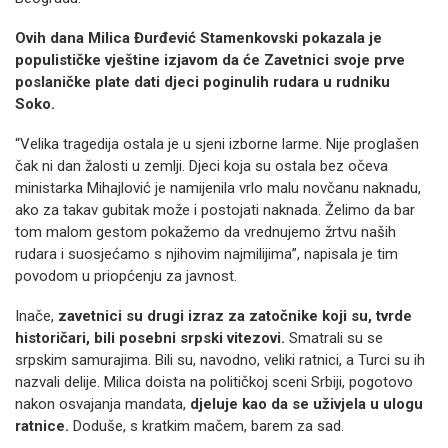
Ovih dana Milica Đurđević Stamenkovski pokazala je
populističke vještine izjavom da će Zavetnici svoje prve
poslaničke plate dati djeci poginulih rudara u rudniku
Soko.
“Velika tragedija ostala je u sjeni izborne larme. Nije proglašen
čak ni dan žalosti u zemlji. Djeci koja su ostala bez očeva
ministarka Mihajlović je namijenila vrlo malu novčanu naknadu,
ako za takav gubitak može i postojati naknada. Želimo da bar
tom malom gestom pokažemo da vrednujemo žrtvu naših
rudara i suosjećamo s njihovim najmilijima”, napisala je tim
povodom u priopćenju za javnost.
Inače,
zavetnici su drugi izraz za zatočnike koji su, tvrde
historičari, bili posebni srpski vitezovi.
Smatrali su se
srpskim samurajima. Bili su, navodno, veliki ratnici, a Turci su ih
nazvali delije. Milica doista na političkoj sceni Srbiji, pogotovo
nakon osvajanja mandata,
djeluje kao da se uživjela u ulogu
ratnice.
Doduše, s kratkim mačem, barem za sad.