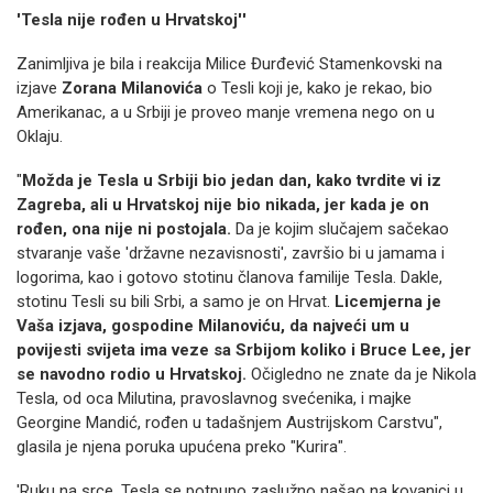
'Tesla nije rođen u Hrvatskoj''
Zanimljiva je bila i reakcija Milice Đurđević Stamenkovski na
izjave
Zorana Milanovića
o Tesli koji je, kako je rekao, bio
Amerikanac, a u Srbiji je proveo manje vremena nego on u
Oklaju.
"
Možda je Tesla u Srbiji bio jedan dan, kako tvrdite vi iz
Zagreba, ali u Hrvatskoj nije bio nikada, jer kada je on
rođen, ona nije ni postojala.
Da je kojim slučajem sačekao
stvaranje vaše 'državne nezavisnosti', završio bi u jamama i
logorima, kao i gotovo stotinu članova familije Tesla. Dakle,
stotinu Tesli su bili Srbi, a samo je on Hrvat.
Licemjerna je
Vaša izjava, gospodine Milanoviću, da najveći um u
povijesti svijeta ima veze sa Srbijom koliko i Bruce Lee, jer
se navodno rodio u Hrvatskoj.
Očigledno ne znate da je Nikola
Tesla, od oca Milutina, pravoslavnog svećenika, i majke
Georgine Mandić, rođen u tadašnjem Austrijskom Carstvu",
glasila je njena poruka upućena preko "Kurira".
'Ruku na srce, Tesla se potpuno zaslužno našao na kovanici u