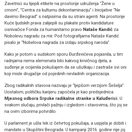
Zavetnici su lijepili etikete na prostorije udruženja “Žene u
crnom”, “Centra za kulturnu dekontaminaciju” i Inicijative “Ne
davimo Beograd” s natpisima da su strani agenti. Na prostorije
Kuće ljudskih prava zalijepili su plakate protiv kandidature
osnivačice Fonda za humanitarno pravo
Nataše Kandić
za
Nobolevu nagradu za mir. Pod fotografijama Nataše Kandić
pisalo je “Nobelova nagrada za izdaju srpskog naroda”.
Kako je potom u sudskom sporu Đurđevićeva pojasnila, u tim
radnjama nema elemenata bilo kakvog krivičnog djela, a
suđenje je ocijenila pokušajem da se ušutkaju i zastraše svi oni
koji misle drugačije od pojedinih nevladnih organizacija.
Zbog radikalnih stavova nazivaju je “ljepšom verzijom Šešelja”.
Uostalom, političku karijeru započela je kao predsjednica
Mjesnog odbora Srpske radikalne stranke u Kaluđerici.
U
svakom slučaju, privlači pažnju i izgledom i stavovima, što joj se
na ovim izborima potvrdilo.
U parlament je ušla tek iz četvrtog pokušaja, a uspjela je dobiti i
mandate u Skupštini Beograda. U kampanji 2016. godine nije joj