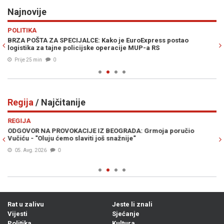
Najnovije
Previous
N
POLITIKA
Z
BRZA POŠTA ZA SPECIJALCE: Kako je EuroExpress postao
K
logistika za tajne policijske operacije MUP-a RS
bo
Prije 25 min
0
Regija
/ Najčitanije
Previous
N
REGIJA
R
ODGOVOR NA PROVOKACIJE IZ BEOGRADA: Grmoja poručio
HR
Vučiću - "Oluju ćemo slaviti još snažnije"
za
05. Avg. 2026
0
Rat u zalivu
Jeste li znali
Vijesti
Sjećanje
Politika
Kultura