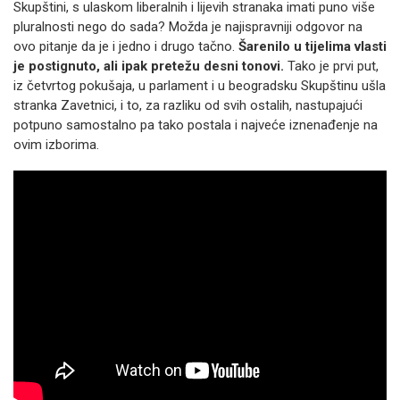
Skupštini, s ulaskom liberalnih i lijevih stranaka imati puno više
pluralnosti nego do sada? Možda je najispravniji odgovor na
ovo pitanje da je i jedno i drugo tačno.
Šarenilo u tijelima vlasti
je postignuto, ali ipak pretežu desni tonovi.
Tako je prvi put,
iz četvrtog pokušaja, u parlament i u beogradsku Skupštinu ušla
stranka Zavetnici, i to, za razliku od svih ostalih, nastupajući
potpuno samostalno pa tako postala i najveće iznenađenje na
ovim izborima.