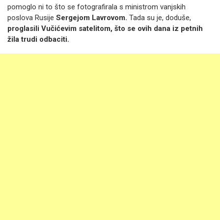
pomoglo ni to što se fotografirala s ministrom vanjskih
poslova Rusije
Sergejom Lavrovom.
Tada su je, doduše,
proglasili Vučićevim satelitom, što se ovih dana iz petnih
žila trudi odbaciti.