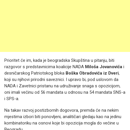
Prioritet će im, kada je beogradska Skupština u pitanju, biti
razgovor s predstavnicima koalicije NADA
Miloša Jovanovića
i
desničarskog Patriotskog bloka
Boška Obradovića iz Dveri
,
koji su njihovi prirodni saveznici. I upravo bi, pod uslovom da
NADA i Zavetnici pristanu na udruživanje snaga s opozicijom,
oni imali većinu od 56 mandata u odnosu na 54 mandata SNS-a
i SPS-a.
Na takav razvoj postizbornih dogovora, premda će na nekim
mjestima izbori biti ponovljeni, analitičari gledaju kao na jedinu
kombinatoriku na osnovi koje bi opozicija mogla do većine u
Beogradu.