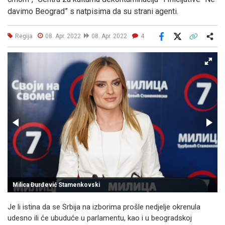
davimo Beograd” s natpisima da su strani agenti.
Regija
08. Apr. 2022
08. Apr. 2022
4
Facebook
X
Kopiraj link
Više
Milica Đurđević Stamenkovski
Je li istina da se Srbija na izborima prošle nedjelje okrenula
udesno ili će ubuduće u parlamentu, kao i u beogradskoj