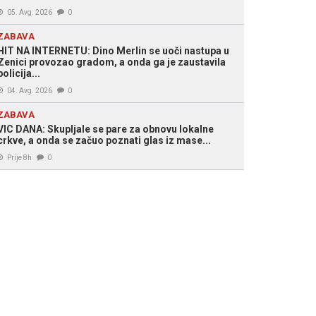
05. Avg. 2026
0
ZABAVA
HIT NA INTERNETU: Dino Merlin se uoči nastupa u
Zenici provozao gradom, a onda ga je zaustavila
policija...
04. Avg. 2026
0
ZABAVA
VIC DANA: Skupljale se pare za obnovu lokalne
crkve, a onda se začuo poznati glas iz mase...
Prije 8h
0