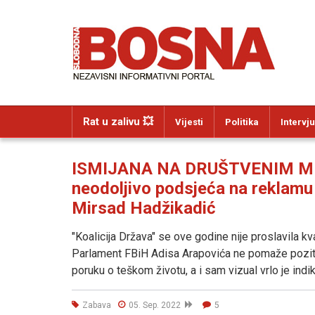
Rat u zalivu 💥
Vijesti
Politika
Intervju
ISMIJANA NA DRUŠTVENIM MR
neodoljivo podsjeća na reklamu 
Mirsad Hadžikadić
"Koalicija Država" se ove godine nije proslavila kv
Parlament FBiH Adisa Arapovića ne pomaže poziti
poruku o teškom životu, a i sam vizual vrlo je indik
Zabava
05. Sep. 2022
5