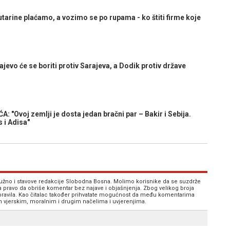
rine plaćamo, a vozimo se po rupama - ko štiti firme koje
evo će se boriti protiv Sarajeva, a Dodik protiv države
 "Ovoj zemlji je dosta jedan bračni par – Bakir i Sebija.
s i Adisa"
 nužno i stavove redakcije Slobodna Bosna. Molimo korisnike da se suzdrže
va pravo da obriše komentar bez najave i objašnjenja. Zbog velikog broja
 pravila. Kao čitalac također prihvatate mogućnost da među komentarima
im vjerskim, moralnim i drugim načelima i uvjerenjima.