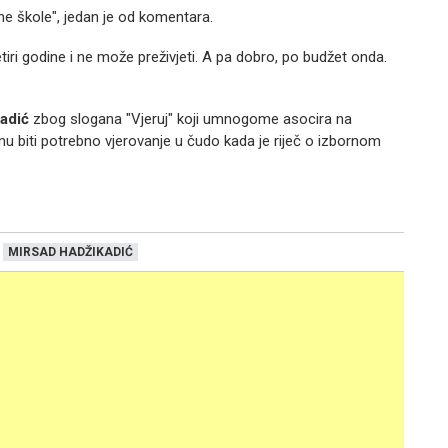
ne škole", jedan je od komentara.
tiri godine i ne može preživjeti. A pa dobro, po budžet onda.
adić
zbog slogana "Vjeruj" koji umnogome asocira na
e mu biti potrebno vjerovanje u čudo kada je riječ o izbornom
MIRSAD HADŽIKADIĆ