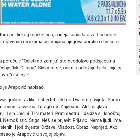
tetom političkog marketinga, a ideja kandidata za Parlament
a društvenim mrežama je ismijana njegova poruku o teškom
ma poručuje "Očistimo zemlju" što neodoljivo podsjeća na
e "Mr. Cleana". Sličnost se, osim u položaju tijela i bijeloj
ravo "čišćenje".
o je Arapović napisao.
vije godine razlike. Pubertet. TikTok. Dva smo svijeta. Samo
d mene. U svemu. I drago mi. Zajebano. Ali ti si glava
. I sin. Jedini. Trči materi. Prati sestru. I dajdža si. Ispoštuj.
. Nemoš stić. Stigo. Neš se prijavit. Prijavio. Nema ljudi. Ima.
lenih. I još dvjesta. Države. Mladost. Obraz. Naprijed. Ako
pisao je Arapović u svojoj objavi.