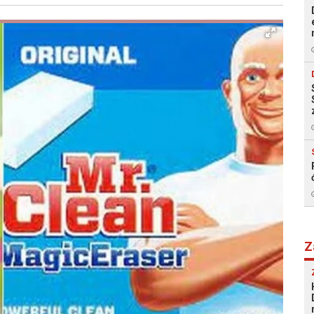
Facebook
X
Kopiraj link
Više
Z