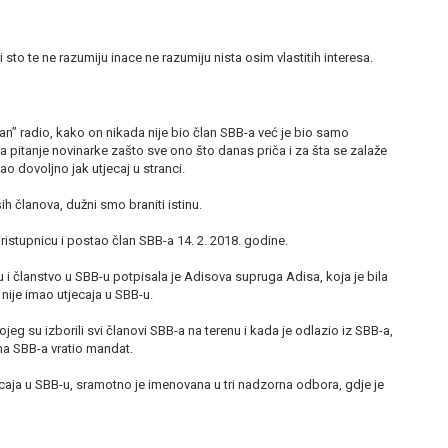
sto te ne razumiju inace ne razumiju nista osim vlastitih interesa.
an” radio, kako on nikada nije bio član SBB-a već je bio samo
a pitanje novinarke zašto sve ono što danas priča i za šta se zalaže
mao dovoljno jak utjecaj u stranci.
ih članova, dužni smo braniti istinu.
ristupnicu i postao član SBB-a 14. 2. 2018. godine.
cu i članstvo u SBB-u potpisala je Adisova supruga Adisa, koja je bila
nije imao utjecaja u SBB-u.
g su izborili svi članovi SBB-a na terenu i kada je odlazio iz SBB-a,
ima SBB-a vratio mandat.
ecaja u SBB-u, sramotno je imenovana u tri nadzorna odbora, gdje je