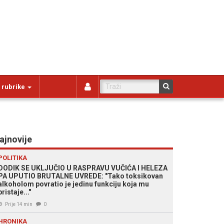
 rubrike
ajnovije
POLITIKA
DODIK SE UKLJUČIO U RASPRAVU VUČIĆA I HELEZA
PA UPUTIO BRUTALNE UVREDE: "Tako toksikovan
alkoholom povratio je jedinu funkciju koja mu
pristaje..."
Prije 14 min
0
HRONIKA