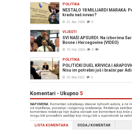
POLITIKA
NESTALO 18 MILIJARDI MARAKA: Puta
kradu naš novac?
22. Apr. 2026
0
VIJESTI
SVI NAŠI APSURDI: Na izborima Saraj
Bosne i Hercegovine (VIDEO)
10. Feb. 2026
0
POLITIKA
POLITIČKI DUEL KRIVIĆA I ARAPOVIĆA:
Nisu im potrebni još i bračni par Adi
20. Maj 2022
3
Komentari - Ukupno
5
NAPOMENA
: Komentari odražavaju stavove njihovih autora, a ne
od vrijeđanja, psovanja i vulgarnog izražavanja. Redakcija zadrža
komentara redakcija nije dužna obrisati sve komentare koji krše
mogu biti pronađeni sadržaji koji mogu biti u suprotnosti sa vaš
LISTA KOMENTARA
DODAJ KOMENTAR