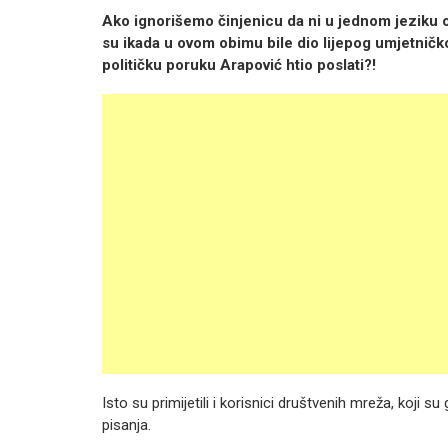
Ako ignorišemo činjenicu da ni u jednom jeziku o
su ikada u ovom obimu bile dio lijepog umjetničkog
političku poruku Arapović htio poslati?!
Isto su primijetili i korisnici društvenih mreža, koji su
pisanja.