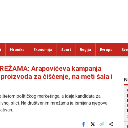
i
Hronika
Ekonomija
Sport
Regija
Evropa
Sve
EŽAMA: Arapovićeva kampanja
proizvoda za čišćenje, na meti šala i
N
alitetom političkog marketinga, a ideja kandidata za
vnoj slici. Na društvenim mrežama je ismijana njegova
ativan.