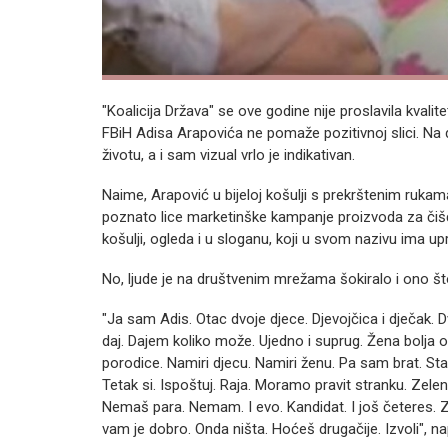
"Koalicija Država" se ove godine nije proslavila kvali
FBiH Adisa Arapovića ne pomaže pozitivnoj slici. N
životu, a i sam vizual vrlo je indikativan.
Naime, Arapović u bijeloj košulji s prekrštenim ruka
poznato lice marketinške kampanje proizvoda za čišćenj
košulji, ogleda i u sloganu, koji u svom nazivu ima up
No, ljude je na društvenim mrežama šokiralo i ono št
"Ja sam Adis. Otac dvoje djece. Djevojčica i dječak. D
daj. Dajem koliko može. Ujedno i suprug. Žena bolja o
porodice. Namiri djecu. Namiri ženu. Pa sam brat. Stariji
Tetak si. Ispoštuj. Raja. Moramo pravit stranku. Zeleni
Nemaš para. Nemam. I evo. Kandidat. I još četeres. Ze
vam je dobro. Onda ništa. Hoćeš drugačije. Izvoli", na