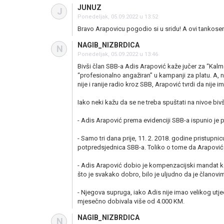
JUNUZ
J
Ponedeljak, 05.09.2022 u 13:52
Bravo Arapovicu pogodio si u sridu! A ovi tankoseri 
NAGIB_NIZBRDICA
N
Ponedeljak, 05.09.2022 u 13:46
Bivši član SBB-a Adis Arapović kaže jučer za “Kalm
“profesionalno angažiran” u kampanji za platu. A, n
nije i ranije radio kroz SBB, Arapović tvrdi da nije i
Iako neki kažu da se ne treba spuštati na nivoe bivš
- Adis Arapović prema evidenciji SBB-a ispunio je p
- Samo tri dana prije, 11. 2. 2018. godine pristupni
potpredsjednica SBB-a. Toliko o tome da Arapović 
- Adis Arapović dobio je kompenzacijski mandat koje
što je svakako dobro, bilo je uljudno da je članov
- Njegova supruga, iako Adis nije imao velikog utj
mjesečno dobivala više od 4.000 KM.
NAGIB_NIZBRDICA
N