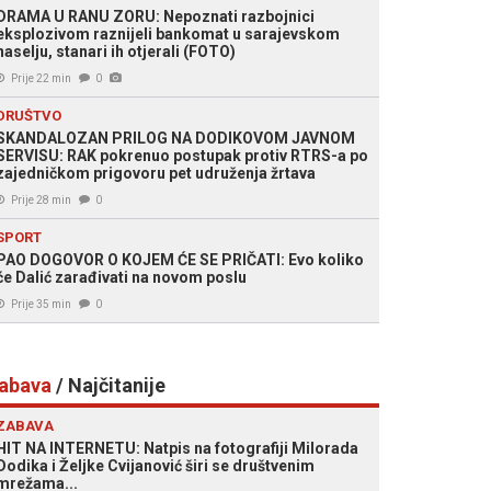
DRAMA U RANU ZORU: Nepoznati razbojnici
eksplozivom raznijeli bankomat u sarajevskom
naselju, stanari ih otjerali (FOTO)
Prije 22 min
0
DRUŠTVO
SKANDALOZAN PRILOG NA DODIKOVOM JAVNOM
SERVISU: RAK pokrenuo postupak protiv RTRS-a po
zajedničkom prigovoru pet udruženja žrtava
Prije 28 min
0
SPORT
PAO DOGOVOR O KOJEM ĆE SE PRIČATI: Evo koliko
će Dalić zarađivati na novom poslu
Prije 35 min
0
abava
/ Najčitanije
ZABAVA
HIT NA INTERNETU: Natpis na fotografiji Milorada
Dodika i Željke Cvijanović širi se društvenim
mrežama...