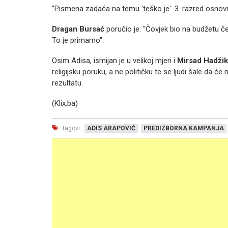
"Pismena zadaća na temu 'teško je'. 3. razred osnov
Dragan Bursać
poručio je: "Čovjek bio na budžetu če
To je primarno".
Osim Adisa, ismijan je u velikoj mjeri i
Mirsad Hadžik
religijsku poruku, a ne političku te se ljudi šale da ć
rezultatu.
(Klix.ba)
Tagovi:
ADIS ARAPOVIĆ
PREDIZBORNA KAMPANJA