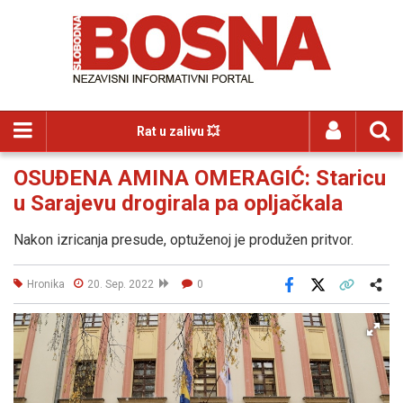
Rat u zalivu 💥
OSUĐENA AMINA OMERAGIĆ: Staricu
u Sarajevu drogirala pa opljačkala
Nakon izricanja presude, optuženoj je produžen pritvor.
Hronika
20. Sep. 2022
0
Facebook
X
Kopiraj link
Više