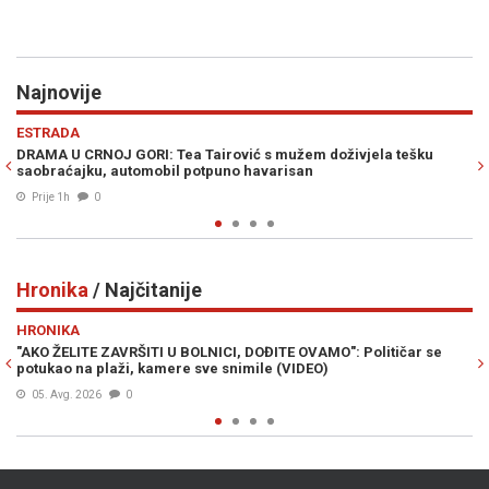
Najnovije
Previous
N
POLITIKA
s mužem doživjela tešku
BAKIR IZETBEGOVIĆ SIGURAN U POBJEDU 
varisan
prekrižena, napravili su samo belaj"
Prije 2h
0
Hronika
/ Najčitanije
Previous
N
HRONIKA
 DOĐITE OVAMO": Političar se
SMRT OPASNOG KRIMINALCA: Bešlić p
mile (VIDEO)
služio je kaznu zbog ovih djela...
Prije 17h
0