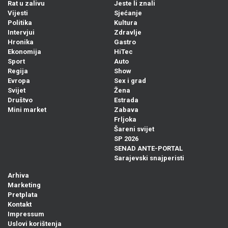
Rat u zalivu
Jeste li znali
Vijesti
Sjećanje
Politika
Kultura
Intervjui
Zdravlje
Hronika
Gastro
Ekonomija
HiTec
Sport
Auto
Regija
Show
Evropa
Sex i grad
Svijet
Žena
Društvo
Estrada
Mini market
Zabava
Frljoka
Šareni svijet
SP 2026
SENAD ANTE-PORTAL
Sarajevski snajperisti
Arhiva
Marketing
Pretplata
Kontakt
Impressum
Uslovi korištenja