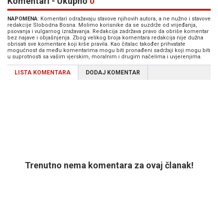
Komentari - Ukupno
0
NAPOMENA
: Komentari odražavaju stavove njihovih autora, a ne nužno i stavove
redakcije Slobodna Bosna. Molimo korisnike da se suzdrže od vrijeđanja,
psovanja i vulgarnog izražavanja. Redakcija zadržava pravo da obriše komentar
bez najave i objašnjenja. Zbog velikog broja komentara redakcija nije dužna
obrisati sve komentare koji krše pravila. Kao čitalac također prihvatate
mogućnost da među komentarima mogu biti pronađeni sadržaji koji mogu biti
u suprotnosti sa vašim vjerskim, moralnim i drugim načelima i uvjerenjima.
LISTA KOMENTARA
DODAJ KOMENTAR
Trenutno nema komentara za ovaj članak!