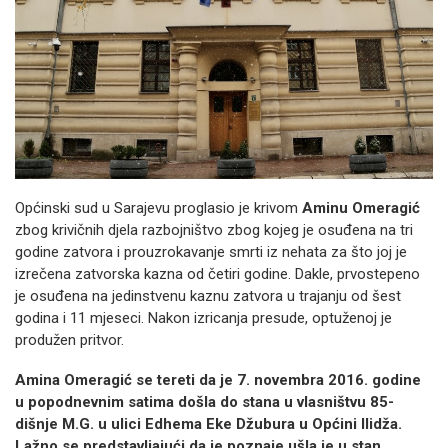
Općinski sud u Sarajevu proglasio je krivom
Aminu Omeragić
zbog krivičnih djela razbojništvo zbog kojeg je osuđena na tri
godine zatvora i prouzrokavanje smrti iz nehata za što joj je
izrečena zatvorska kazna od četiri godine. Dakle, prvostepeno
je osuđena na jedinstvenu kaznu zatvora u trajanju od šest
godina i 11 mjeseci. Nakon izricanja presude, optuženoj je
produžen pritvor.
Amina Omeragić se tereti da je 7. novembra 2016. godine
u popodnevnim satima došla do stana u vlasništvu 85-
dišnje M.G. u ulici Edhema Eke Džubura u Općini Ilidža.
Lažno se predstavljajući da je poznaje ušla je u stan