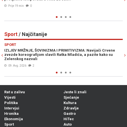
Prije 25 min
0
Sport
/ Najčitanije
Previous
N
SPORT
MA I PRIMITIVIZMA: Navijači Crvene
SPALLETTI POSLAO BH. DRAG
vili Ratka Mladića, a pazite kako su
debitovao protiv Intera
08. Avg. 2026
0
Rat u zalivu
Jeste li znali
Vijesti
Sjećanje
Politika
Kultura
Intervjui
Zdravlje
Hronika
Gastro
Ekonomija
HiTec
Sport
Auto