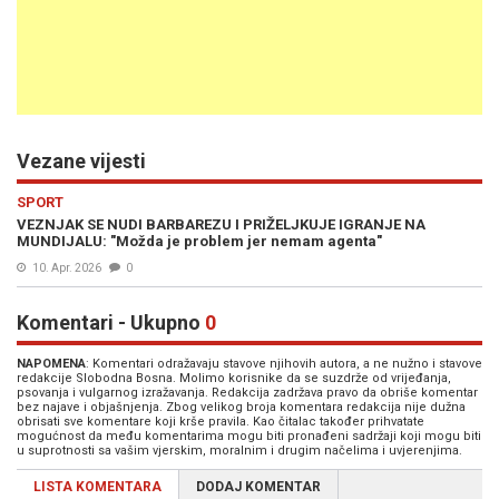
Vezane vijesti
SPORT
VEZNJAK SE NUDI BARBAREZU I PRIŽELJKUJE IGRANJE NA
MUNDIJALU: "Možda je problem jer nemam agenta"
10. Apr. 2026
0
Komentari - Ukupno
0
NAPOMENA
: Komentari odražavaju stavove njihovih autora, a ne nužno i stavove
redakcije Slobodna Bosna. Molimo korisnike da se suzdrže od vrijeđanja,
psovanja i vulgarnog izražavanja. Redakcija zadržava pravo da obriše komentar
bez najave i objašnjenja. Zbog velikog broja komentara redakcija nije dužna
obrisati sve komentare koji krše pravila. Kao čitalac također prihvatate
mogućnost da među komentarima mogu biti pronađeni sadržaji koji mogu biti
u suprotnosti sa vašim vjerskim, moralnim i drugim načelima i uvjerenjima.
LISTA KOMENTARA
DODAJ KOMENTAR