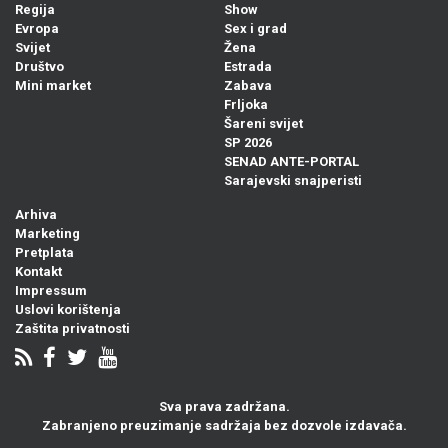
Regija
Show
Evropa
Sex i grad
Svijet
Žena
Društvo
Estrada
Mini market
Zabava
Frljoka
Šareni svijet
SP 2026
SENAD ANTE-PORTAL
Sarajevski snajperisti
Arhiva
Marketing
Pretplata
Kontakt
Impressum
Uslovi korištenja
Zaštita privatnosti
Sva prava zadržana.
Zabranjeno preuzimanje sadržaja bez dozvole izdavača.