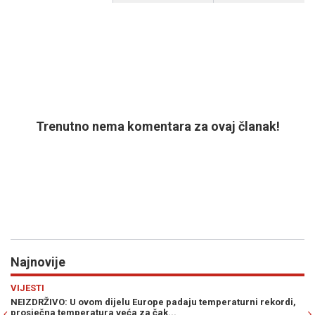
Trenutno nema komentara za ovaj članak!
Najnovije
Previous
N
SVIJET
Europe padaju temperaturni rekordi,
AMERIČKI SENATOR ZVONI NA UZ
 za čak...
ovaj rat, Teheran jača..."