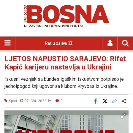
Rat u zalivu 💥
LJETOS NAPUSTIO SARAJEVO: Rifet
Kapić karijeru nastavlja u Ukrajini
Iskusni veznjak sa bundesligaškim iskustvom potpisao je
jednoipogodišnji ugovor sa klubom Kryvbas iz Ukrajine.
Sport
07. Okt. 2022
0
Facebook
X
Kopiraj link
Više