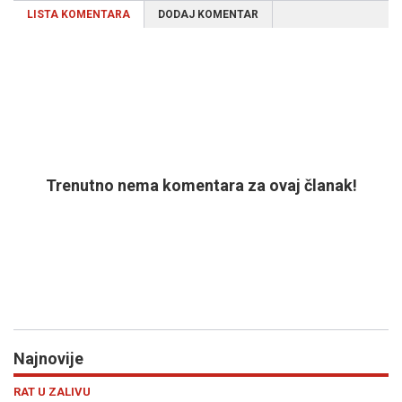
LISTA KOMENTARA
DODAJ KOMENTAR
Trenutno nema komentara za ovaj članak!
Najnovije
Previous
N
HRONIKA