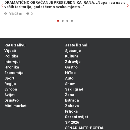
: „Napali su nas s
UŽAS S DRUGE STRANE BH. GRANICE: U kući pronašl
tijelo muškarca, uhapšena jedna osoba...
Prije 43 min
0
Rat u zalivu
Jeste li znali
Vijesti
Sjećanje
Politika
Kultura
Intervjui
Zdravlje
Hronika
Gastro
Ekonomija
HiTec
Sport
Auto
Regija
Show
Evropa
Sex i grad
Svijet
Žena
Društvo
Estrada
Mini market
Zabava
Frljoka
Šareni svijet
SP 2026
SENAD ANTE-PORTAL