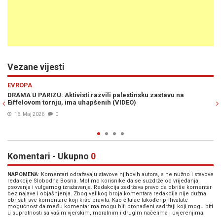
Vezane vijesti
Previous
N
SVIJET
astavu na
ZASTRAŠUJUĆE TVRDNJE AMERIČKOG STRUČNJAKA: "
Zapad kao taoca, prijete nuklearnim napadom na Lo
Berlin!" (VIDEO)
08. Maj 2026
0
Komentari - Ukupno
0
NAPOMENA
: Komentari odražavaju stavove njihovih autora, a ne nužno i stavove
redakcije Slobodna Bosna. Molimo korisnike da se suzdrže od vrijeđanja,
psovanja i vulgarnog izražavanja. Redakcija zadržava pravo da obriše komentar
bez najave i objašnjenja. Zbog velikog broja komentara redakcija nije dužna
obrisati sve komentare koji krše pravila. Kao čitalac također prihvatate
mogućnost da među komentarima mogu biti pronađeni sadržaji koji mogu biti
u suprotnosti sa vašim vjerskim, moralnim i drugim načelima i uvjerenjima.