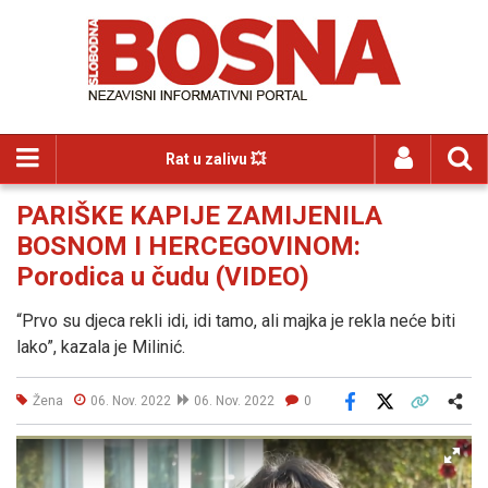
Rat u zalivu 💥
PARIŠKE KAPIJE ZAMIJENILA
BOSNOM I HERCEGOVINOM:
Porodica u čudu (VIDEO)
“Prvo su djeca rekli idi, idi tamo, ali majka je rekla neće biti
lako”, kazala je Milinić.
Žena
06. Nov. 2022
06. Nov. 2022
0
Facebook
X
Kopiraj link
Više