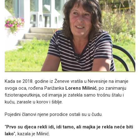
Kada se 2018. godine iz Ženeve vratila u Nevesinje na imanje
svoga oca, rođena Parižanka
Lorens Milinić
, po zanimanju
fizioterapeutkinja, od imanja je zatekla samo trošnu štalu i
kuću, zarasle u korov i šiblje.
Pojedini članovi njene porodice ostali su u čudu.
“
Prvo su djeca rekli idi, idi tamo, ali majka je rekla neće biti
lako
”, kazala je Milinić.