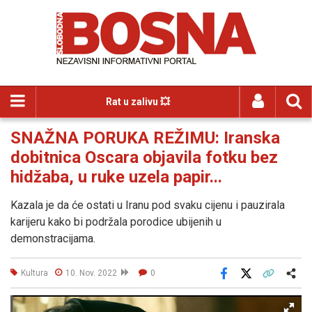
Rat u zalivu 💥
SNAŽNA PORUKA REŽIMU: Iranska
dobitnica Oscara objavila fotku bez
hidžaba, u ruke uzela papir...
Kazala je da će ostati u Iranu pod svaku cijenu i pauzirala
karijeru kako bi podržala porodice ubijenih u
demonstracijama.
Kultura
10. Nov. 2022
0
Facebook
X
Kopiraj link
Više