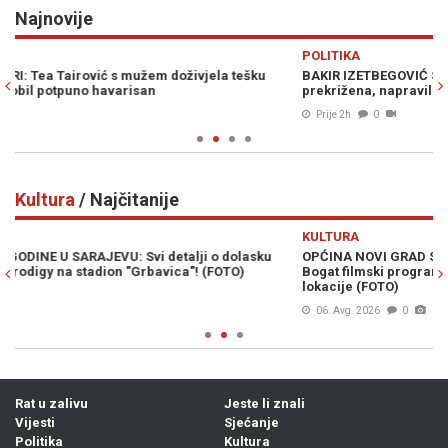
Najnovije
Previous
N
POLITIKA
H
BAKIR IZETBEGOVIĆ SIGURAN U POBJEDU SDA: "Trojka je
PO
prekrižena, napravili su samo belaj"
kn
Prije 2h
0
Kultura
/ Najčitanije
Previous
N
KULTURA
K
OPĆINA NOVI GRAD SARAJEVO I SFF UČVRSTILI PARTNERSTVO:
PO
Bogat filmski program za sve generacije na tri festivalske
st
lokacije (FOTO)
06. Avg. 2026
0
Rat u zalivu
Jeste li znali
Vijesti
Sjećanje
Politika
Kultura