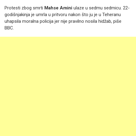
Protesti zbog smrti
Mahse Amini
ulaze u sedmu sedmicu. 22-
godišnjakinja je umrla u pritvoru nakon što ju je u Teheranu
uhapsila moralna policija jer nije pravilno nosila hidžab, piše
BBC.