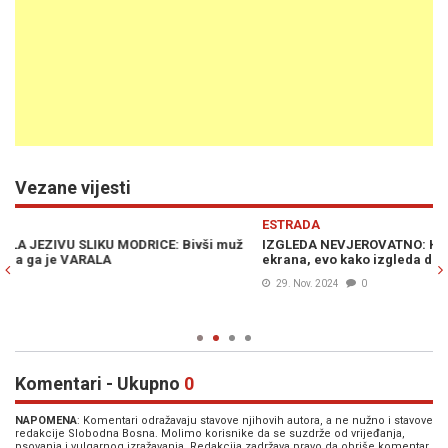
Vezane vijesti
Previous
N
ESTRADA
S
IZGLEDA NEVJEROVATNO: Hrvatska glumica nestala je s malih
DI
ekrana, evo kako izgleda danas...
eg
29. Nov. 2024
0
Komentari - Ukupno
0
NAPOMENA
: Komentari odražavaju stavove njihovih autora, a ne nužno i stavove
redakcije Slobodna Bosna. Molimo korisnike da se suzdrže od vrijeđanja,
psovanja i vulgarnog izražavanja. Redakcija zadržava pravo da obriše komentar