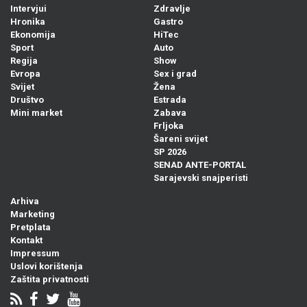
Intervjui
Zdravlje
Hronika
Gastro
Ekonomija
HiTec
Sport
Auto
Regija
Show
Evropa
Sex i grad
Svijet
Žena
Društvo
Estrada
Mini market
Zabava
Frljoka
Šareni svijet
SP 2026
SENAD ANTE-PORTAL
Sarajevski snajperisti
Arhiva
Marketing
Pretplata
Kontakt
Impressum
Uslovi korištenja
Zaštita privatnosti