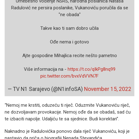
Urnebesno vođenje NSRS, narodna poslanica Nataša
Radulović ne persira poslanike, Vukanoviću poručila da se
"ne obada"
Takve kao ti sam dobro učila
Ođe nema i gotovo
Ajte gospodine Mihajlica recite nešto pametno
Više informacija na -
https://t.co/qIkPg8nq99
pic.twitter.com/bvxVdVVN7F
— TV N1 Sarajevo (@N1infoSA)
November 15, 2022
“Nemoj me krstiti, oduzeću ti riječ. Oduzmite Vukanoviću riječ,
ne dozvoljavam provokacije. Nemoj ođe da se obadaš, sad ću
te izbaciti napolje. Udaljiću te sa sjednice. Budi korektan”.
Naknadno je Radulovićka ponovo dala riječ Vukanoviću, koji je
nastavio da priča o biografiji Nenada Stevandića.