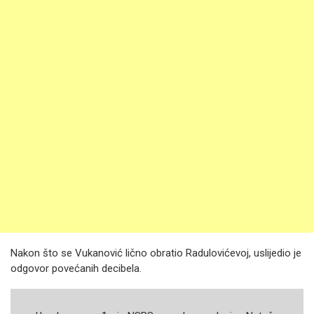
Nakon što se Vukanović lično obratio Radulovićevoj, uslijedio je
odgovor povećanih decibela.