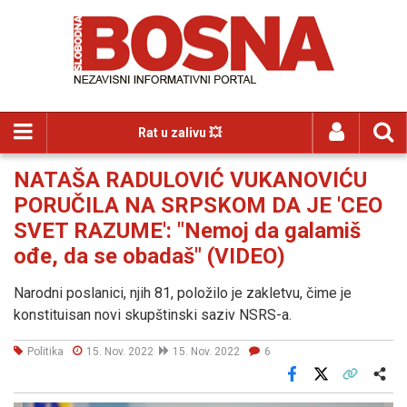
Rat u zalivu 💥
NATAŠA RADULOVIĆ VUKANOVIĆU
PORUČILA NA SRPSKOM DA JE 'CEO
SVET RAZUME': "Nemoj da galamiš
ođe, da se obadaš" (VIDEO)
Narodni poslanici, njih 81, položilo je zakletvu, čime je
konstituisan novi skupštinski saziv NSRS-a.
Politika
15. Nov. 2022
15. Nov. 2022
6
Facebook
X
Kopiraj link
Više