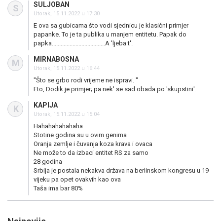
SULJOBAN
S
Utorak, 15.11.2022 u 17:30
E ova sa gubicama što vodi sjednicu je klasični primjer
papanke. To je ta publika u manjem entitetu. Papak do
papka....................................A 'ljeba t'.
MIRNABOSNA
M
Utorak, 15.11.2022 u 16:44
"Što se grbo rodi vrijeme ne ispravi. "
Eto, Dodik je primjer; pa nek' se sad obada po 'skupstini'.
KAPIJA
K
Utorak, 15.11.2022 u 15:04
Hahahahahahaha
Stotine godina su u ovim genima
Oranja zemlje i čuvanja koza krava i ovaca
Ne može to da izbaci entitet RS za samo
28 godina
Srbija je postala nekakva država na berlinskom kongresu u 19
vijeku pa opet ovakvih kao ova
Taša ima bar 80%