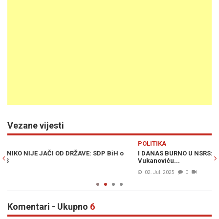
Vezane vijesti
Previous
N
POLITIKA
P
I DANAS BURNO U NSRS: Stevandić prijeti ostavkom, oduzima riječ
H
Vukanoviću...
p
02. Jul. 2025
0
Komentari - Ukupno
6