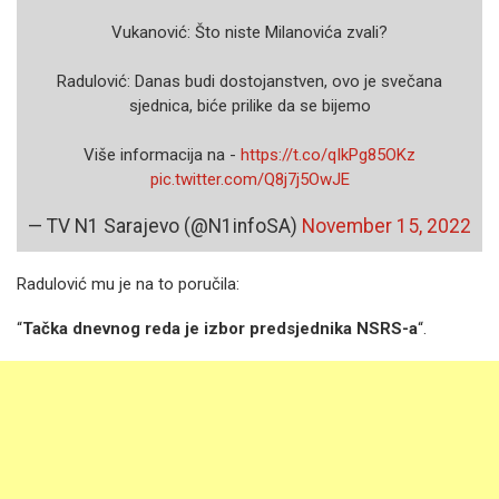
Vukanović: Što niste Milanovića zvali?
Radulović: Danas budi dostojanstven, ovo je svečana
sjednica, biće prilike da se bijemo
Više informacija na -
https://t.co/qIkPg85OKz
pic.twitter.com/Q8j7j5OwJE
— TV N1 Sarajevo (@N1infoSA)
November 15, 2022
Radulović mu je na to poručila:
“
Tačka dnevnog reda je izbor predsjednika NSRS-a
“.