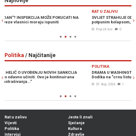
Najnovije
Previous
N
RAT U ZALIVU
S
SVIJET STRAHUJE OD NOVOG KRVOPROLIĆA: Krhko primirje pred
Z
potpunim kolapsom, Huti kreću u konačni obračun
t
Prije 24 min
0
Politika
/ Najčitanije
Previous
N
POLITIKA
P
DRAMA U WASHINGTONU: Kongresmeni traže vraćanje Milorada
M
Dodika na "crnu listu", ali ni to nije sve...
„
H
07. Avg. 2026
1
Rat u zalivu
Jeste li znali
Vijesti
Sjećanje
Politika
Kultura
Intervjui
Zdravlje