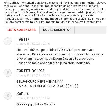
NAPOMENA
: Komentari odražavaju stavove njihovih autora, a ne nužno i stavove
redakcije Slobodna Bosna. Molimo korisnike da se suzdrže od vrijeđanja,
psovanja i vulgarnog izražavanja. Redakcija zadržava pravo da obriše komentar
bez najave i objašnjenja. Zbog velikog broja komentara redakcija nije dužna
obrisati sve komentare koji krše pravila. Kao čitalac također prihvatate
mogućnost da među komentarima mogu biti pronađeni sadržaji koji mogu biti
u suprotnosti sa vašim vjerskim, moralnim i drugim načelima i uvjerenjima.
LISTA KOMENTARA
DODAJ KOMENTAR
TAB117
T
Utorak, 15.11.2022 u 20:46
Hebem ti državu, genocidna TVOREVINA prva osnovala
skupštinu. Ko kaže da se ne može dobro živjeti u tvorevinama
stvorenom na zločinu, etničkom čišćenju i genocidom.
Jest da se malo obadaju ali to je za stoku normalno .
FORTITUDO1992
F
Utorak, 15.11.2022 u 20:02
SELJANCURO NEPISMENA!!!:l):):)
SA KOJE SI PLANINE SISLA 'ODJE':):)???:):)
KAPIJA
K
Utorak, 15.11.2022 u 18:24
Ooooojjjjjjjj Stukse Garonja