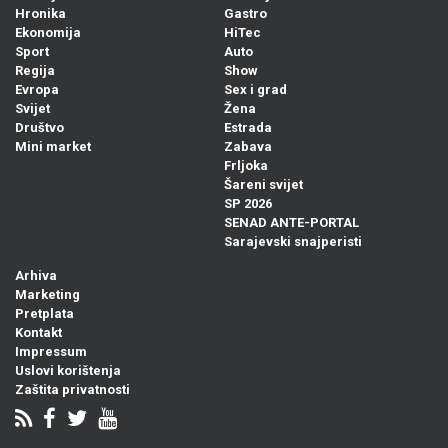
Hronika
Gastro
Ekonomija
HiTec
Sport
Auto
Regija
Show
Evropa
Sex i grad
Svijet
Žena
Društvo
Estrada
Mini market
Zabava
Frljoka
Šareni svijet
SP 2026
SENAD ANTE-PORTAL
Sarajevski snajperisti
Arhiva
Marketing
Pretplata
Kontakt
Impressum
Uslovi korištenja
Zaštita privatnosti