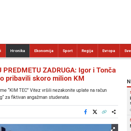
i
Hronika
Ekonomija
Sport
Regija
Evropa
Sve
 PREDMETU ZADRUGA: Igor i Tonča
o pribavili skoro milion KM
N
me “KIM TEC" Vitez vršili nezakonite uplate na račun
g“ za fiktivan angažman studenata.
Facebook
X
Kopiraj link
Više