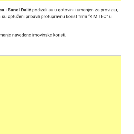
sa i Sanel Đalić
podizali su u gotovini i umanjen za proviziju,
su optuženi pribavili protupravnu korist firmi “KIM TEC" u
zimanje navedene imovinske koristi.