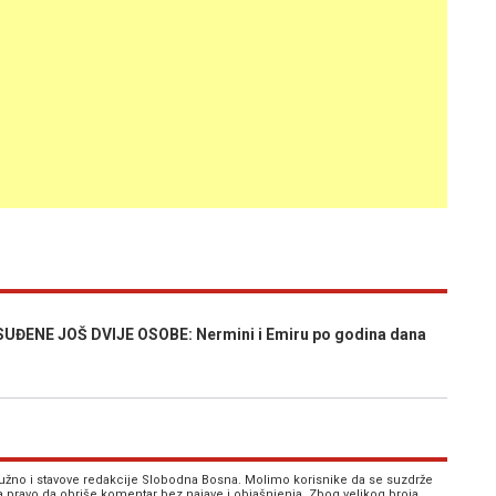
ENE JOŠ DVIJE OSOBE: Nermini i Emiru po godina dana
 nužno i stavove redakcije Slobodna Bosna. Molimo korisnike da se suzdrže
va pravo da obriše komentar bez najave i objašnjenja. Zbog velikog broja