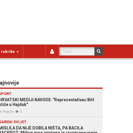
 rubrike
ajnovije
SPORT
HRVATSKI MEDIJI NAVODE: "Reprezentativac BiH
stiže u Hajduk"
Prije 2h
0
ŠARENI SVIJET
MISLILA DA NIJE DOBILA NIŠTA, PA BACILA
JACKPOT: Milion eura spašeno iz rasparane vreće