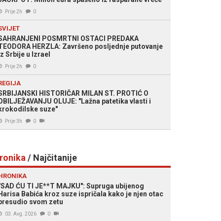
Prije 2h
0
SVIJET
SAHRANJENI POSMRTNI OSTACI PREDAKA
TEODORA HERZLA: Završeno posljednje putovanje
iz Srbije u Izrael
Prije 2h
0
REGIJA
SRBIJANSKI HISTORIČAR MILAN ST. PROTIĆ O
OBILJEŽAVANJU OLUJE: "Lažna patetika vlasti i
krokodilske suze"
Prije 3h
0
ronika
/ Najčitanije
HRONIKA
"SAD ĆU TI JE**T MAJKU": Supruga ubijenog
Harisa Babića kroz suze ispričala kako je njen otac
presudio svom zetu
03. Avg. 2026
0