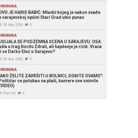
HRONIKA
OVO JE HARIS BABIĆ: Mladić kojeg je nakon svađe
u sarajevskoj općini Stari Grad ubio punac
03. Avg. 2026
0
HRONIKA
USIJALA SE PODZEMNA SCENA U SARAJEVU: OSA
ušla u trag Đorđu Ždrali, ali hapšenje je rizik. Vraća
li se Darko Elez u Sarajevo?
04. Avg. 2026
0
HRONIKA
"AKO ŽELITE ZAVRŠITI U BOLNICI, DOĐITE OVAMO":
Političar se potukao na plaži, kamere sve snimile
(VIDEO)
Prije 12h
0