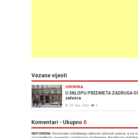
Vezane vijesti
HRONIKA
U SKLOPU PREDMETA ZADRUGA OSUĐ
zatvora
29. Nov. 2022
0
Komentari - Ukupno
0
NAPOMENA
: Komentari odražavaju stavove njihovih autora, a ne
od vrijeđanja, psovanja i vulgarnog izražavanja. Redakcija zadrža