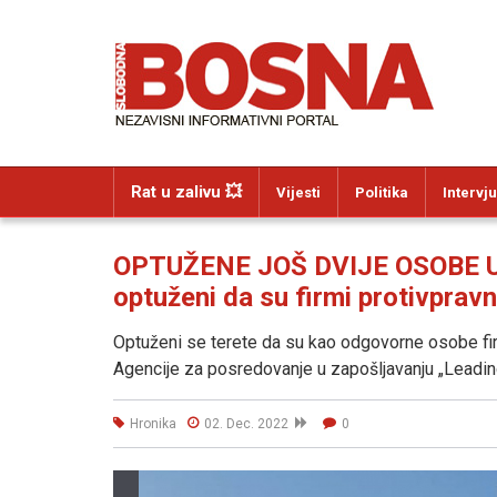
Rat u zalivu 💥
Vijesti
Politika
Intervju
OPTUŽENE JOŠ DVIJE OSOBE U
optuženi da su firmi protivpravn
Optuženi se terete da su kao odgovorne osobe fir
Agencije za posredovanje u zapošljavanju „Leadin
Hronika
02. Dec. 2022
0