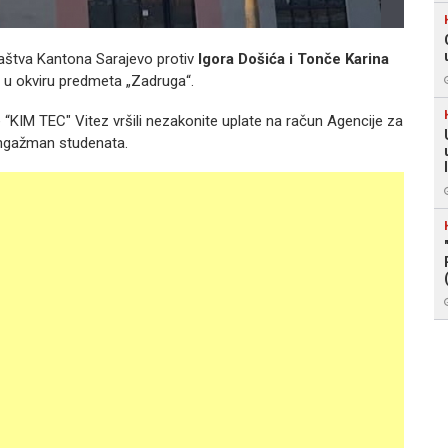
laštva Kantona Sarajevo protiv
Igora Došića i Tonče Karina
ja u okviru predmeta „Zadruga“.
“KIM TEC" Vitez vršili nezakonite uplate na račun Agencije za
angažman studenata.