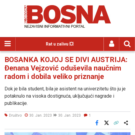
Rat u zalivu 💥
BOSANKA KOJOJ SE DIVI AUSTRIJA:
Đenana Vejzović oduševila naučnim
radom i dobila veliko priznanje
Dok je bila student, bila je asistent na univerzitetu što ju je
potaknulo na visoka dostignuća, uključujući nagrade i
publikacije.
Društvo
30. Jan. 2023
30. Jan. 2023
1
Facebook
X
Kopiraj link
Više