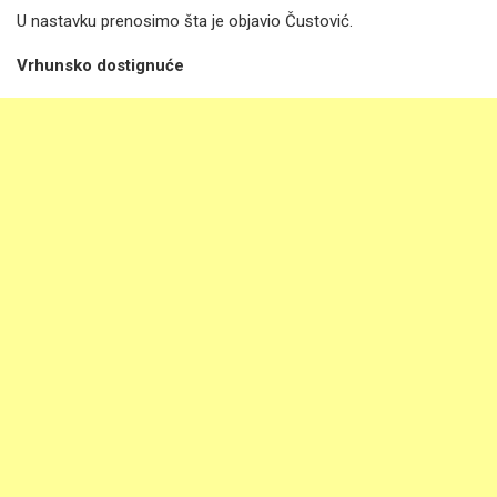
U nastavku prenosimo šta je objavio Čustović.
Vrhunsko dostignuće