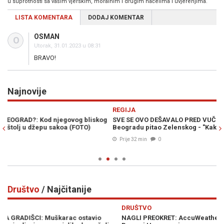
u suprotnosti sa vašim vjerskim, moralnim i drugim načelima i uvjerenjima.
LISTA KOMENTARA
DODAJ KOMENTAR
OSMAN
O
Utorak, 31.01.2023 u 08:31
BRAVO!
Najnovije
Previous
N
REGIJA
R
g
SVE SE OVO DEŠAVALO PRED VUČIĆEM: Njemački novinar u
H
Beogradu pitao Zelenskog - "Kako da ubijemo što više Rusa?"
"S
pr
Prije 32 min
0
Društvo
/ Najčitanije
Previous
N
DRUŠTVO
D
NAGLI PREOKRET: AccuWeather objavio vremensku prognozu za
S