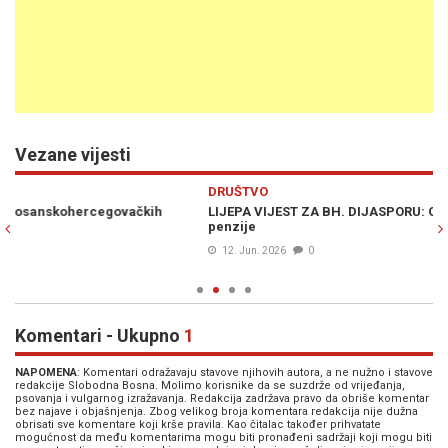
Vezane vijesti
Previous
N
DRUŠTVO
D
LIJEPA VIJEST ZA BH. DIJASPORU: Od jula znatno veće njemačke
MI
penzije
ek
pr
12. Jun. 2026
0
Komentari - Ukupno
1
NAPOMENA
: Komentari odražavaju stavove njihovih autora, a ne nužno i stavove
redakcije Slobodna Bosna. Molimo korisnike da se suzdrže od vrijeđanja,
psovanja i vulgarnog izražavanja. Redakcija zadržava pravo da obriše komentar
bez najave i objašnjenja. Zbog velikog broja komentara redakcija nije dužna
obrisati sve komentare koji krše pravila. Kao čitalac također prihvatate
mogućnost da među komentarima mogu biti pronađeni sadržaji koji mogu biti