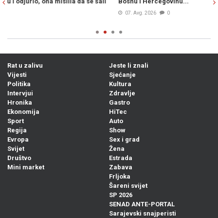
Bosnu i Hercegovinu...
p
u
07. Avg. 2026
0
Rat u zalivu
Jeste li znali
Vijesti
Sjećanje
Politika
Kultura
Intervjui
Zdravlje
Hronika
Gastro
Ekonomija
HiTec
Sport
Auto
Regija
Show
Evropa
Sex i grad
Svijet
Žena
Društvo
Estrada
Mini market
Zabava
Frljoka
Šareni svijet
SP 2026
SENAD ANTE-PORTAL
Sarajevski snajperisti