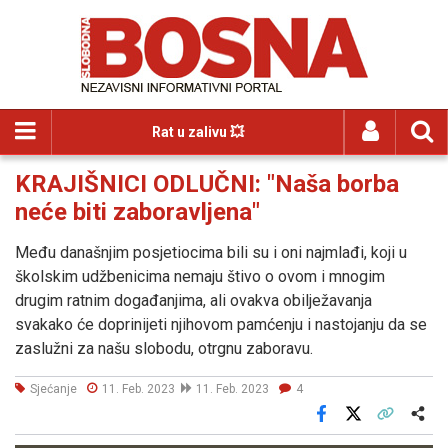
Rat u zalivu 💥
KRAJIŠNICI ODLUČNI: "Naša borba
neće biti zaboravljena"
Među današnjim posjetiocima bili su i oni najmlađi, koji u
školskim udžbenicima nemaju štivo o ovom i mnogim
drugim ratnim događanjima, ali ovakva obilježavanja
svakako će doprinijeti njihovom pamćenju i nastojanju da se
zaslužni za našu slobodu, otrgnu zaboravu.
Sjećanje
11. Feb. 2023
11. Feb. 2023
4
Facebook
X
Kopiraj link
Više