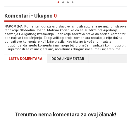
Komentari - Ukupno
0
NAPOMENA
: Komentari odražavaju stavove njihovih autora, a ne nužno i stavove
redakcije Slobodna Bosna. Molimo korisnike da se suzdrže od vrijeđanja,
psovanja i vulgarnog izražavanja. Redakcija zadržava pravo da obriše komentar
bez najave i objašnjenja. Zbog velikog broja komentara redakcija nije dužna
obrisati sve komentare koji krše pravila. Kao čitalac također prihvatate
mogućnost da među komentarima mogu biti pronađeni sadržaji koji mogu biti
u suprotnosti sa vašim vjerskim, moralnim i drugim načelima i uvjerenjima.
LISTA KOMENTARA
DODAJ KOMENTAR
Trenutno nema komentara za ovaj članak!