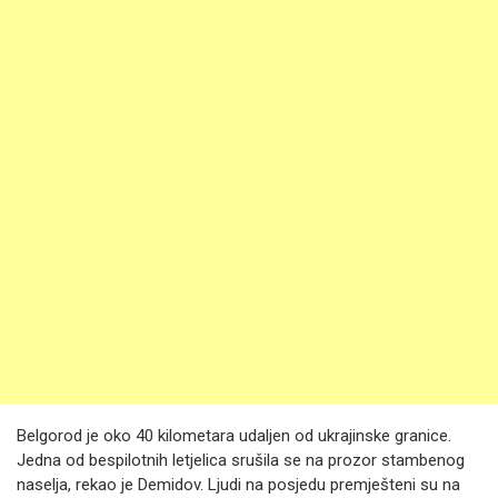
Belgorod je oko 40 kilometara udaljen od ukrajinske granice.
Jedna od bespilotnih letjelica srušila se na prozor stambenog
naselja, rekao je Demidov. Ljudi na posjedu premješteni su na