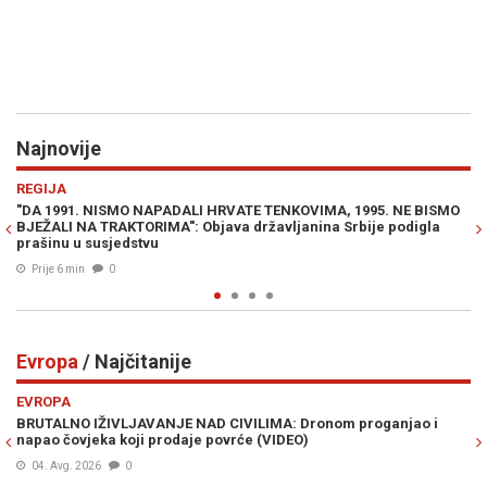
Najnovije
Previous
N
SPORT
ALI HRVATE TENKOVIMA, 1995. NE BISMO
BURNO U SVJETSKOM FUDBALU:
 Objava državljanina Srbije podigla
Infantina
Prije 21 min
0
Evropa
/ Najčitanije
Previous
N
EVROPA
 NAD CIVILIMA: Dronom proganjao i
NOVA ODLUKA KREMLJA IZAZV
aje povrće (VIDEO)
strahu masovno rasprodaju im
Prije 22h
0