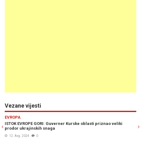
Vezane vijesti
Previous
N
EVROPA
urske oblasti priznao veliki
HAOS U RUSIJI: Ukrajinci nezadrži
11. Avg. 2024
0