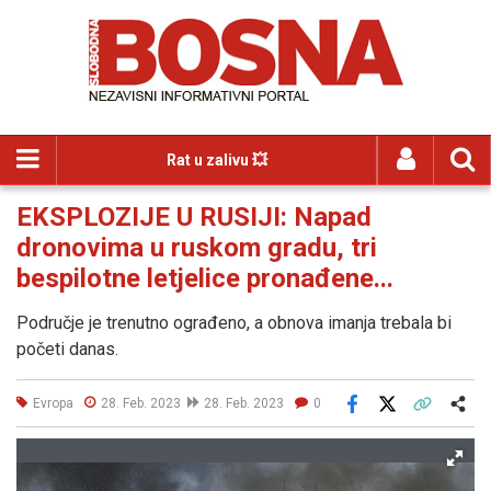
Rat u zalivu 💥
EKSPLOZIJE U RUSIJI: Napad
dronovima u ruskom gradu, tri
bespilotne letjelice pronađene...
Područje je trenutno ograđeno, a obnova imanja trebala bi
početi danas.
Evropa
28. Feb. 2023
28. Feb. 2023
0
Facebook
X
Kopiraj link
Više