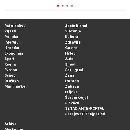
Rat u zalivu
Jeste li znali
Vijesti
Sjećanje
Politika
Kultura
Intervjui
Zdravlje
Hronika
Gastro
Ekonomija
HiTec
Sport
Auto
Regija
Show
Evropa
Sex i grad
Svijet
Žena
Društvo
Estrada
Mini market
Zabava
Frljoka
Šareni svijet
SP 2026
SENAD ANTE-PORTAL
Sarajevski snajperisti
Arhiva
Marketing