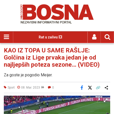
Rat u zalivu 💥
KAO IZ TOPA U SAME RAŠLJE:
Golčina iz Lige prvaka jedan je od
najljepših poteza sezone… (VIDEO)
Za goste je pogodio Meijer.
Sport
08. Mar. 2023
0
Facebook
X
Kopiraj link
Više