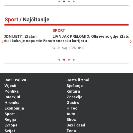
Sport
/ Najčitanije
Previous
N
SPORT
S
LIVNJAK PRELOMIO: Otkriveno gdje Zlato Dalić nastavlja
H
enu
trenersku karijeru...
p
06. Avg. 2026
0
Rat u zalivu
Jeste li znali
Vijesti
Sjećanje
Politika
Kultura
Intervjui
Zdravlje
Hronika
Gastro
Ekonomija
HiTec
Sport
Auto
Regija
Show
Evropa
Sex i grad
Svijet
Žena