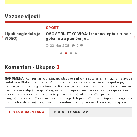
Vezane vijesti
Previous
N
SPORT
S
OVO SE RIJETKO VIĐA: Ispucao loptu s ruba peterca i postigao
GO
golčinu za pamćenje…
se
22. Mar. 2023
0
Komentari - Ukupno
0
NAPOMENA
: Komentari odražavaju stavove njihovih autora, a ne nužno i stavove
redakcije Slobodna Bosna. Molimo korisnike da se suzdrže od vrijeđanja,
psovanja i vulgarnog izražavanja. Redakcija zadržava pravo da obriše komentar
bez najave i objašnjenja. Zbog velikog broja komentara redakcija nije dužna
obrisati sve komentare koji krše pravila. Kao čitalac također prihvatate
mogućnost da među komentarima mogu biti pronađeni sadržaji koji mogu biti
u suprotnosti sa vašim vjerskim, moralnim i drugim načelima i uvjerenjima.
LISTA KOMENTARA
DODAJ KOMENTAR