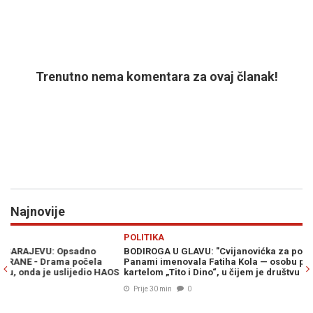
Trenutno nema komentara za ovaj članak!
Najnovije
Previous
N
POLITIKA
R
BODIROGA U GLAVU: "Cvijanovićka za počasnog konzula BiH u
V
Panami imenovala Fatiha Kola — osobu povezanu s narko-
s
OS
kartelom „Tito i Dino“, u čijem je društvu uživao i Košarac"
Prije 30 min
0