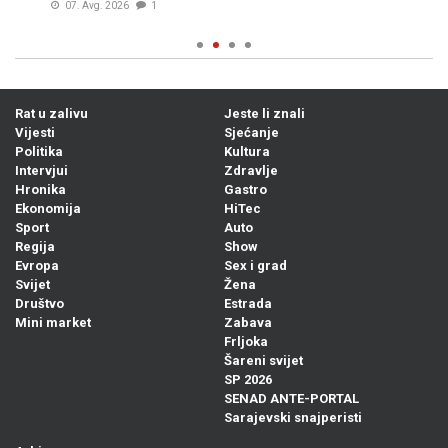
07. Avg. 2026
1
Rat u zalivu
Jeste li znali
Vijesti
Sjećanje
Politika
Kultura
Intervjui
Zdravlje
Hronika
Gastro
Ekonomija
HiTec
Sport
Auto
Regija
Show
Evropa
Sex i grad
Svijet
Žena
Društvo
Estrada
Mini market
Zabava
Frljoka
Šareni svijet
SP 2026
SENAD ANTE-PORTAL
Sarajevski snajperisti