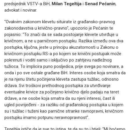
predsjednik VSTV-a BiH,
Milan Tegeltija
i
Senad Pećanin
,
advokat i novinar.
"Ovakvim zakonom klevetu situirate iz građansko-pravnog
zakonodavstva u krivično-pravno", upozorio je Pećanin te
pojasnio: "To znači da se sada postojanje klevete utvrđuje u
krivičnom, a ne u parničnom postupku. Razlika između ova dva
postupka, ključna, jeste u principu akuzatornosti u Zakonu o
krivičnom postupku RS-a po kojem se krivični postupak može
pokrenuti i voditi samo i isključivo po zahtjevu nadležnog
tužioca. To implicira puno posljedica, prije svega po novinare, a
onda i po sve ostale građane BiH. Interes osobe koja smatra da
je na njenu štetu počinjena kleveta zastupa tužilac, odnosno
država. Svi troškovi prethodnog postupka za utvrđivanje
eventualne krivice za počinjeno krivično djelo padaju na teret
države, a ne osobe koja smatra da su njeni interesi, čast ili
ugled povrijeđeni - za razliku od građanskog postupka u kojem
su i tužilac i tuženi kao parnične stranke ravnopravni, krivičnom
postupku imamo potpunu neravnopravnost".
Tegeltija ističe da je sve to istina, te da su to i htjeli: "Mi hoćemo