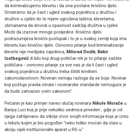
da kriminalizujemo klevetu i da ona postane krivično djelo.
Smatramo da je čast i ugled svakog pojedinca u društvu i
društvo u cjelini do te mjere ugrožena lažima, klevetama,
obmanama da dovodi u opasnost sadržaj društva u cjelini.
Može da izazove mnoge posljedice. Krivično djelo
podrazumijeva krivični postupak i to je u svakoj zemlji koja ima
klevetu kao krivično djelo. Osnovno pitanje kod kriminalizacije
klevete nije medijska zajednica,
Milorad Dodik
,
Bakir
Izetbegović
ili bilo koji drugi političar niti je to pitanje zaštite
političara - osnovno pitanje za sve nas je da li čast i ugled
svakog pojedinca u društvu treba štititi krivilnim
zakonodavstvom. Novinari nemaju razloga da se boje. Novinar
koji poštuje pravila struke i novinarske standarde nemoguće je
da bude zahvaćen ovim zakonom".
Pećanin je kao primjer naveo slučaj novinara
Nikole Morače
u
Banjoj Luci koji je prije nekoliko sedmica priveden , gdje je od
njega zahtijevano da otkrije izvor svojih informacija koje je iznio
u tekstu kojim je bio pogođen "neko toliko moćan da stavi u
akciju cijeli institucionalni aparat u RS-u."