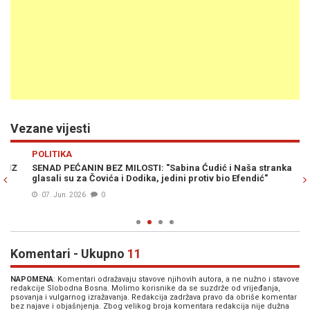
Vezane vijesti
Previous
N
POLITIKA
PO
SENAD PEĆANIN BEZ MILOSTI: "Sabina Ćudić i Naša stranka
S
glasali su za Čovića i Dodika, jedini protiv bio Efendić"
"Ć
nj
07. Jun. 2026
0
Komentari - Ukupno
11
NAPOMENA
: Komentari odražavaju stavove njihovih autora, a ne nužno i stavove
redakcije Slobodna Bosna. Molimo korisnike da se suzdrže od vrijeđanja,
psovanja i vulgarnog izražavanja. Redakcija zadržava pravo da obriše komentar
bez najave i objašnjenja. Zbog velikog broja komentara redakcija nije dužna