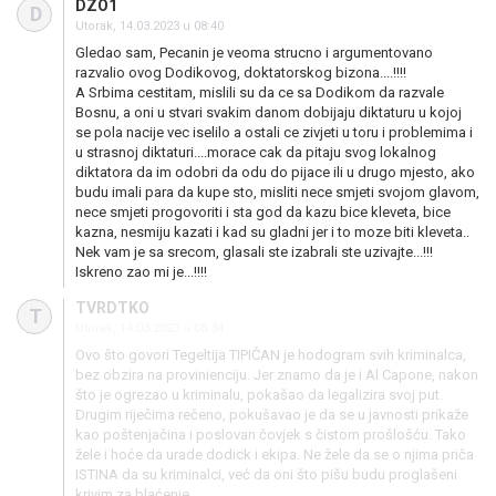
DZO1
D
Utorak, 14.03.2023 u 08:40
Gledao sam, Pecanin je veoma strucno i argumentovano
razvalio ovog Dodikovog, doktatorskog bizona....!!!!
A Srbima cestitam, mislili su da ce sa Dodikom da razvale
Bosnu, a oni u stvari svakim danom dobijaju diktaturu u kojoj
se pola nacije vec iselilo a ostali ce zivjeti u toru i problemima i
u strasnoj diktaturi....morace cak da pitaju svog lokalnog
diktatora da im odobri da odu do pijace ili u drugo mjesto, ako
budu imali para da kupe sto, misliti nece smjeti svojom glavom,
nece smjeti progovoriti i sta god da kazu bice kleveta, bice
kazna, nesmiju kazati i kad su gladni jer i to moze biti kleveta..
Nek vam je sa srecom, glasali ste izabrali ste uzivajte...!!!
Iskreno zao mi je...!!!!
TVRDTKO
T
Utorak, 14.03.2023 u 08:34
Ovo što govori Tegeltija TIPIČAN je hodogram svih kriminalca,
bez obzira na provinienciju. Jer znamo da je i Al Capone, nakon
što je ogrezao u kriminalu, pokašao da legalizira svoj put.
Drugim riječima rečeno, pokušavao je da se u javnosti prikaže
kao poštenjačina i poslovan čovjek s čistom prošlošću. Tako
žele i hoće da urade dodick i ekipa. Ne žele da se o njima priča
ISTINA da su kriminalci, već da oni što pišu budu proglašeni
krivim za blaćenje.