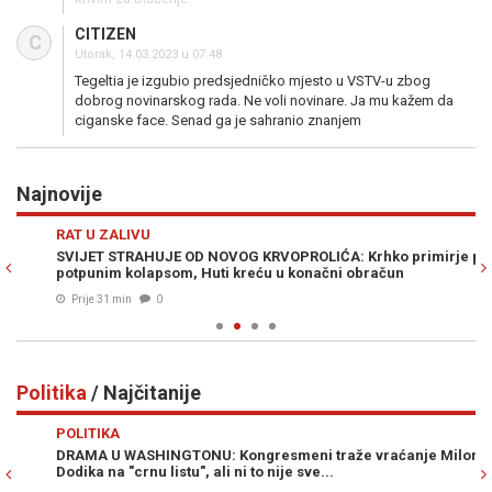
CITIZEN
C
Utorak, 14.03.2023 u 07:48
Tegeltia je izgubio predsjedničko mjesto u VSTV-u zbog
dobrog novinarskog rada. Ne voli novinare. Ja mu kažem da
ciganske face. Senad ga je sahranio znanjem
Najnovije
Previous
N
RAT U ZALIVU
SV
SVIJET STRAHUJE OD NOVOG KRVOPROLIĆA: Krhko primirje pred
ZA
potpunim kolapsom, Huti kreću u konačni obračun
te
Prije 31 min
0
Politika
/ Najčitanije
Previous
N
POLITIKA
PO
DRAMA U WASHINGTONU: Kongresmeni traže vraćanje Milorada
MO
Dodika na "crnu listu", ali ni to nije sve...
„z
Hr