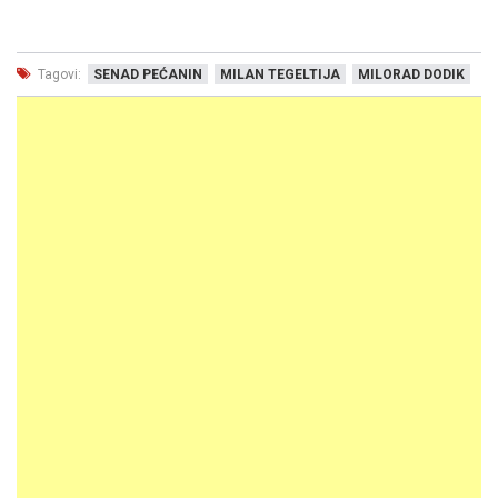
Tagovi:
SENAD PEĆANIN
MILAN TEGELTIJA
MILORAD DODIK