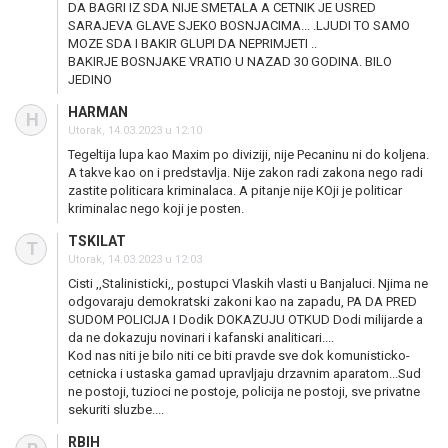
DA BAGRI IZ SDA NIJE SMETALA A CETNIK JE USRED
SARAJEVA GLAVE SJEKO BOSNJACIMA... .LJUDI TO SAMO
MOZE SDA I BAKIR GLUPI DA NEPRIMJETI ..
BAKIRJE BOSNJAKE VRATIO U NAZAD 30 GODINA. BILO
JEDINO
HARMAN
H
Utorak, 14.03.2023 u 12:10
Tegeltija lupa kao Maxim po diviziji, nije Pecaninu ni do koljena.
A takve kao on i predstavlja. Nije zakon radi zakona nego radi
zastite politicara kriminalaca. A pitanje nije KOji je politicar
kriminalac nego koji je posten.
TSKILAT
T
Utorak, 14.03.2023 u 12:03
Cisti ,,Stalinisticki,, postupci Vlaskih vlasti u Banjaluci. Njima ne
odgovaraju demokratski zakoni kao na zapadu, PA DA PRED
SUDOM POLICIJA I Dodik DOKAZUJU OTKUD Dodi milijarde a
da ne dokazuju novinari i kafanski analiticari....
Kod nas niti je bilo niti ce biti pravde sve dok komunisticko-
cetnicka i ustaska gamad upravljaju drzavnim aparatom...Sud
ne postoji, tuzioci ne postoje, policija ne postoji, sve privatne
sekuriti sluzbe....
RBIH