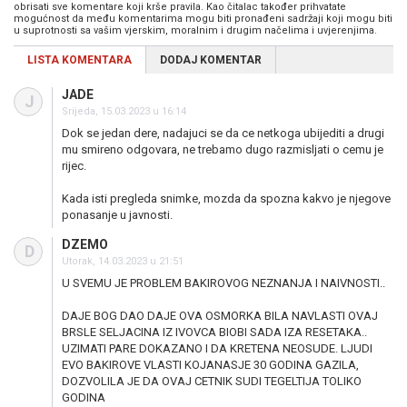
obrisati sve komentare koji krše pravila. Kao čitalac također prihvatate
mogućnost da među komentarima mogu biti pronađeni sadržaji koji mogu biti
u suprotnosti sa vašim vjerskim, moralnim i drugim načelima i uvjerenjima.
LISTA KOMENTARA
DODAJ KOMENTAR
JADE
J
Srijeda, 15.03.2023 u 16:14
Dok se jedan dere, nadajuci se da ce netkoga ubijediti a drugi
mu smireno odgovara, ne trebamo dugo razmisljati o cemu je
rijec.
Kada isti pregleda snimke, mozda da spozna kakvo je njegove
ponasanje u javnosti.
DZEMO
D
Utorak, 14.03.2023 u 21:51
U SVEMU JE PROBLEM BAKIROVOG NEZNANJA I NAIVNOSTI..
DAJE BOG DAO DAJE OVA OSMORKA BILA NAVLASTI OVAJ
BRSLE SELJACINA IZ IVOVCA BIOBI SADA IZA RESETAKA..
UZIMATI PARE DOKAZANO I DA KRETENA NEOSUDE. LJUDI
EVO BAKIROVE VLASTI KOJANASJE 30 GODINA GAZILA,
DOZVOLILA JE DA OVAJ CETNIK SUDI TEGELTIJA TOLIKO
GODINA