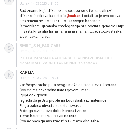
R
Utorak, 14.03.2023 u 11:35
Sad znamo koja djikanska spodoba se krije iza ovih svih
djikanskih nikova kao sto je
@saban
. i ostali ,to je ova celava
nepismena seljacina iz GERS sa svojim bazenom i
´armonikom.Djikanska entelegencija nije pocinila genocid i nije
ni zasta kriva aha ha ha hahahahah ha ha ......cetnicko-ustaska
zlocinacka marva!!
SMRT_S.H_FASIZMU
S
Utorak, 14.03.2023 u 09:06
POTOKOVANI MAGARAC SA SOCIJALNIM ZUBIMA, DE TI
NAMA MALO ZADRHTI ARMONIKE XAXAXAAX..
KAPIJA
K
Utorak, 14.03.2023 u 09:01
Zar čovjek preko puta ovoga može da sjedi Bez kišobrana
Čovjek ima nakaradna usta i govornu manu
Pljuje dok govori
Izgleda da je Bilo problema kod izlaska iz maternice
Pa ga babica uhvatila za usta i izvukla
A druga stvar u ovo doba korona i virusa
Treba barem masku staviti na usta
Čovjek baca tjelesnu tekućinu 2 metra oko sebe