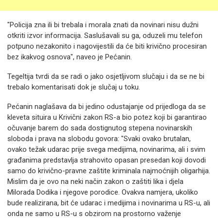
"Policija zna ili bi trebala i morala znati da novinari nisu dužni
otkriti izvor informacija. Saslušavali su ga, oduzeli mu telefon
potpuno nezakonito i nagovijestili da će biti krivično procesiran
bez ikakvog osnova", naveo je Pećanin.
Tegeltija tvrdi da se radi o jako osjetljivom slučaju i da se ne bi
trebalo komentarisati dok je slučaj u toku.
Pećanin naglašava da bi jedino odustajanje od prijedloga da se
kleveta situira u Krivični zakon RS-a bio potez koji bi garantirao
očuvanje barem do sada dostignutog stepena novinarskih
sloboda i prava na slobodu govora: "Svaki ovako brutalan,
ovako težak udarac prije svega medijima, novinarima, ali i svim
građanima predstavlja strahovito opasan presedan koji dovodi
samo do krivično-pravne zaštite kriminala najmoćnijih oligarhija.
Mislim da je ovo na neki način zakon o zaštiti lika i djela
Milorada Dodika i njegove porodice. Ovakva namjera, ukoliko
bude realizirana, bit će udarac i medijima i novinarima u RS-u, ali
onda ne samo u RS-u s obzirom na prostorno važenje