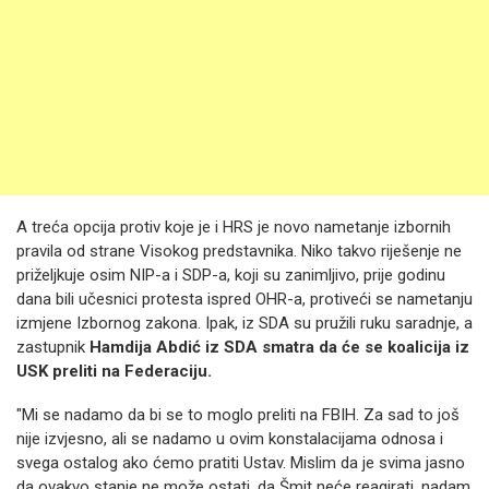
A treća opcija protiv koje je i HRS je novo nametanje izbornih
pravila od strane Visokog predstavnika. Niko takvo riješenje ne
priželjkuje osim NIP-a i SDP-a, koji su zanimljivo, prije godinu
dana bili učesnici protesta ispred OHR-a, protiveći se nametanju
izmjene Izbornog zakona. Ipak, iz SDA su pružili ruku saradnje, a
zastupnik
Hamdija Abdić iz SDA
smatra da će se koalicija iz
USK preliti na Federaciju.
"Mi se nadamo da bi se to moglo preliti na FBIH. Za sad to još
nije izvjesno, ali se nadamo u ovim konstalacijama odnosa i
svega ostalog ako ćemo pratiti Ustav. Mislim da je svima jasno
da ovakvo stanje ne može ostati, da Šmit neće reagirati, nadam