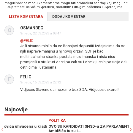
mogućnost da među komentarima mogu biti pronađeni sadržaji koji mogu biti
u suprotnosti sa vašim vjerskim, moralnim i drugim načelima i uvjerenjima.
LISTA KOMENTARA
DODAJ KOMENTAR
OSMANBEG
O
Srijeda, 22.03.2023 u 08:47
@FELIC
Je li stvarno mislis da ce Bosnjaci dopustiti izdajnicima da od
njih naprave manjinu u njihovoj drzavi. SDP je kao
multinacinalna stranka postala muslimanska i nista nisu
promjenili u strukturi vlasti pa cak su i vise kljucnih pozicija dali
cetnicima i ustasama.
FELIC
F
Srijeda, 15.03.2023 u 22:12
Vidjeces Slavene da mozemo bez SDA. Vidjeces uskoro!!!
Najnovije
Previous
N
POLITIKA
S
đi
OVO SU KANDIDATI SNSD-a ZA PARLAMENT BiH: Pored Vulićke i
BH
Amidžića tu su i...
se