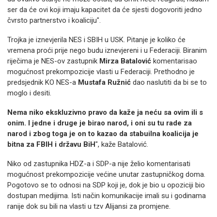
ser da će ovi koji imaju kapacitet da će sjesti dogovoriti jedno
čvrsto partnerstvo i koaliciju".
Trojka je iznevjerila NES i SBIH u USK. Pitanje je koliko će
vremena proći prije nego budu iznevjereni i u Federaciji. Biranim
riječima je NES-ov zastupnik
Mirza Batalović
komentarisao
mogućnost prekompozicije vlasti u Federaciji. Prethodno je
predsjednik KO NES-a
Mustafa Ružnić
dao naslutiti da bi se to
moglo i desiti.
Nema niko ekskluzivno pravo da kaže ja neću sa ovim ili s
onim. I jedne i druge je birao narod, i oni su tu rade za
narod i zbog toga je on to kazao da stabuilna koalicija je
bitna za FBIH i državu BiH
", kaže Batalović.
Niko od zastupnika HDZ-a i SDP-a nije želio komentarisati
mogućnost prekompozicije većine unutar zastupničkog doma.
Pogotovo se to odnosi na SDP koji je, dok je bio u opoziciji bio
dostupan medijima. Isti način komunikacije imali su i godinama
ranije dok su bili na vlasti u tzv Alijansi za promjene.