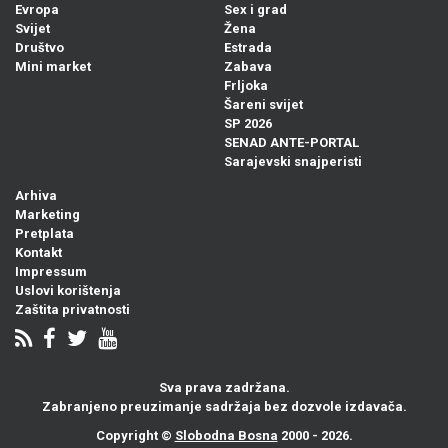
Evropa
Sex i grad
Svijet
Žena
Društvo
Estrada
Mini market
Zabava
Frljoka
Šareni svijet
SP 2026
SENAD ANTE-PORTAL
Sarajevski snajperisti
Arhiva
Marketing
Pretplata
Kontakt
Impressum
Uslovi korištenja
Zaštita privatnosti
Sva prava zadržana.
Zabranjeno preuzimanje sadržaja bez dozvole izdavača.
Copyright ©
Slobodna Bosna
2000 - 2026.