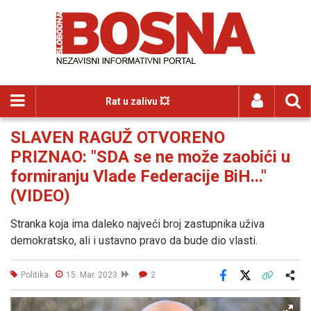
Rat u zalivu 💥
SLAVEN RAGUŽ OTVORENO
PRIZNAO: "SDA se ne može zaobići u
formiranju Vlade Federacije BiH..."
(VIDEO)
Stranka koja ima daleko najveći broj zastupnika uživa
demokratsko, ali i ustavno pravo da bude dio vlasti.
Politika
15. Mar. 2023
2
Facebook
X
Kopiraj link
Više