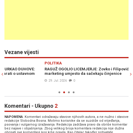
Vezane vijesti
Previous
N
POLITIKA
PO
RAGUŽ OGOLIO LICEMJERJE: Zovko i Filipović vodile politički
VA
marketing umjesto da sačekaju činjenice
uk
29. Jul. 2026
0
Komentari - Ukupno
2
NAPOMENA
: Komentari odražavaju stavove njihovih autora, a ne nužno i stavove
redakcije Slobodna Bosna. Molimo korisnike da se suzdrže od vrijeđanja,
psovanja i vulgarnog izražavanja. Redakcija zadržava pravo da obriše komentar
bez najave i objašnjenja. Zbog velikog broja komentara redakcija nije dužna
obrisati sve komentare koji krše pravila. Kao čitalac također prihvatate