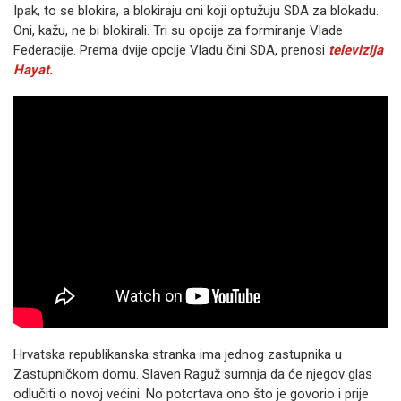
Ipak, to se blokira, a blokiraju oni koji optužuju SDA za blokadu.
Oni, kažu, ne bi blokirali. Tri su opcije za formiranje Vlade
Federacije. Prema dvije opcije Vladu čini SDA, prenosi
televizija
Hayat.
Hrvatska republikanska stranka ima jednog zastupnika u
Zastupničkom domu. Slaven Raguž sumnja da će njegov glas
odlučiti o novoj većini. No potcrtava ono što je govorio i prije