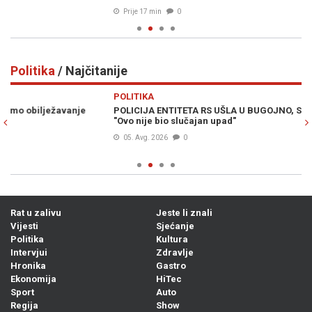
Prije 17 min
0
Politika
/ Najčitanije
Previous
N
POLITIKA
PO
POLICIJA ENTITETA RS UŠLA U BUGOJNO, SALKIĆ UPOZORAVA:
VE
"Ovo nije bio slučajan upad"
ul
05. Avg. 2026
0
Rat u zalivu
Jeste li znali
Vijesti
Sjećanje
Politika
Kultura
Intervjui
Zdravlje
Hronika
Gastro
Ekonomija
HiTec
Sport
Auto
Regija
Show