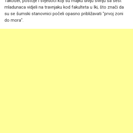
Također, postoje i svjedoci koji su majku divlju svinju sa šest
mladunaca vidjeli na travnjaku kod fakulteta u Iki, što znači da
su se šumski stanovnici počeli opasno približavati "prvoj zoni
do mora".