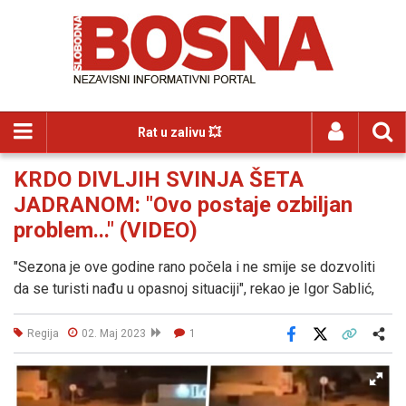
Rat u zalivu 💥
KRDO DIVLJIH SVINJA ŠETA
JADRANOM: "Ovo postaje ozbiljan
problem..." (VIDEO)
"Sezona je ove godine rano počela i ne smije se dozvoliti
da se turisti nađu u opasnoj situaciji", rekao je Igor Sablić,
Regija
02. Maj 2023
1
Facebook
X
Kopiraj link
Više