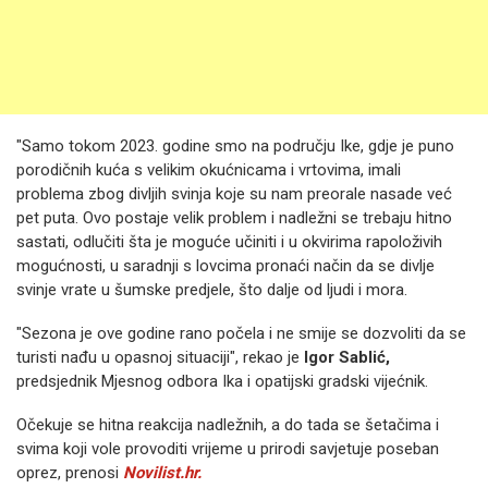
"Samo tokom 2023. godine smo na području Ike, gdje je puno
porodičnih kuća s velikim okućnicama i vrtovima, imali
problema zbog divljih svinja koje su nam preorale nasade već
pet puta. Ovo postaje velik problem i nadležni se trebaju hitno
sastati, odlučiti šta je moguće učiniti i u okvirima rapoloživih
mogućnosti, u saradnji s lovcima pronaći način da se divlje
svinje vrate u šumske predjele, što dalje od ljudi i mora.
"Sezona je ove godine rano počela i ne smije se dozvoliti da se
turisti nađu u opasnoj situaciji", rekao je
Igor Sablić,
predsjednik Mjesnog odbora Ika i opatijski gradski vijećnik.
Očekuje se hitna reakcija nadležnih, a do tada se šetačima i
svima koji vole provoditi vrijeme u prirodi savjetuje poseban
oprez, prenosi
Novilist.hr.