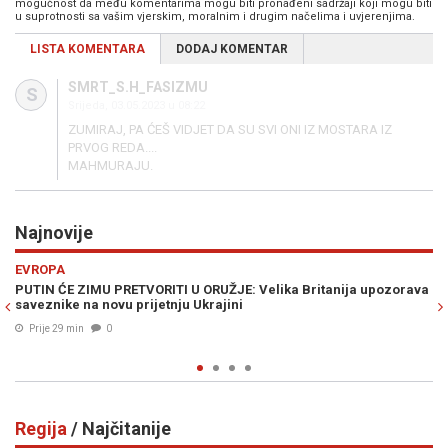
mogućnost da među komentarima mogu biti pronađeni sadržaji koji mogu biti
u suprotnosti sa vašim vjerskim, moralnim i drugim načelima i uvjerenjima.
LISTA KOMENTARA
DODAJ KOMENTAR
SMRT_S.H_FASIZMU
S
Srijeda, 03.05.2023 u 08:22
ZUMIRAJ, PA ĆEŠ VIDJET DA SU SVI ONI IZ MOSTARA IZ
PRVOG REDA....
MAHMURAJU.
Najnovije
Previous
N
REGIJA
: Velika Britanija upozorava
SELAK RASPUDIĆ ŽESTOKO UDARILA NA P
i
trenutak kada cijela Vlada treba pasti!"
Prije 40 min
0
Regija
/ Najčitanije