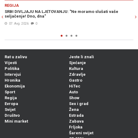
Previous
N
REGIJA
"Ne moramo slušati vaše
VUČIĆ PIJAN KAO LETVA OBRAĆA SE NAC
pesma, prelepa…” (VIDEO)
06. Avg. 2026
0
Rat u zalivu
Jeste li znali
Vijesti
Sjećanje
Politika
Kultura
Intervjui
Zdravlje
Hronika
Gastro
Ekonomija
HiTec
Sport
Auto
Regija
Show
Evropa
Sex i grad
Svijet
Žena
Društvo
Estrada
Mini market
Zabava
Frljoka
Šareni svijet