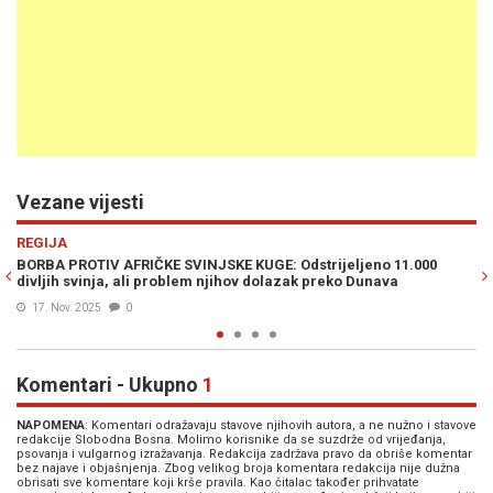
Vezane vijesti
Previous
N
HRONIKA
 Odstrijeljeno 11.000
MJEŠTANI U STRAHU, NOĆU NE IZLAZE VA
azak preko Dunava
snimile nepozvane goste, više se ni ne kriju
16. Okt. 2025
0
Komentari - Ukupno
1
NAPOMENA
: Komentari odražavaju stavove njihovih autora, a ne nužno i stavove
redakcije Slobodna Bosna. Molimo korisnike da se suzdrže od vrijeđanja,
psovanja i vulgarnog izražavanja. Redakcija zadržava pravo da obriše komentar
bez najave i objašnjenja. Zbog velikog broja komentara redakcija nije dužna
obrisati sve komentare koji krše pravila. Kao čitalac također prihvatate