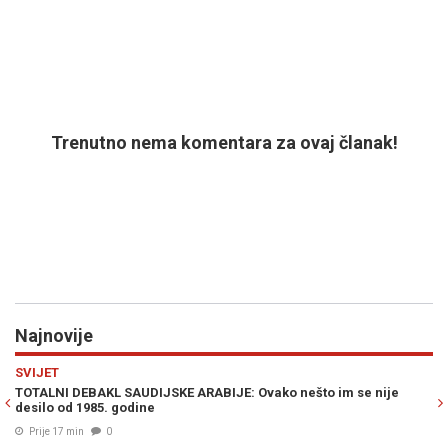
Trenutno nema komentara za ovaj članak!
Najnovije
Previous
N
HRONIKA
nije
GOŠĆA ZAPALILA APARTMAN NA JADRANU: Vlasnik tvrdi da s
gosti smijali dok je kuća gorjela
Prije 17 min
0