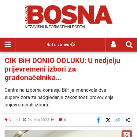
Rat u zalivu 💥
CIK BiH DONIO ODLUKU: U nedjelju
prijevremeni izbori za
gradonačelnika...
Centralna izborna komisija BiH je imenovala dva
supervizora za nadgledanje zakonitosti provođenja
prijevremenih izbora.
Vijesti
26. Maj 2023
0
Facebook
X
Kopiraj link
Više