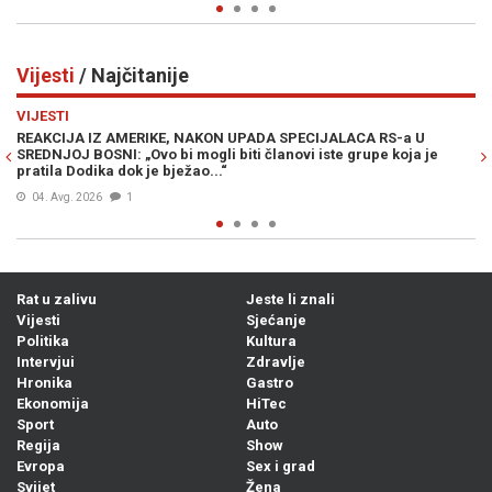
Vijesti
/ Najčitanije
Previous
N
VIJESTI
 U
MUK U MOSTARU: Članica Predsjedništva Bosne i Hercegovin
a je
Željka Cvijanović vojno-redarstvenu akciju „Oluja“ nazvala
„zločinačkom“, očekuje se reakcija iz Zagreba...
04. Avg. 2026
0
Rat u zalivu
Jeste li znali
Vijesti
Sjećanje
Politika
Kultura
Intervjui
Zdravlje
Hronika
Gastro
Ekonomija
HiTec
Sport
Auto
Regija
Show
Evropa
Sex i grad
Svijet
Žena