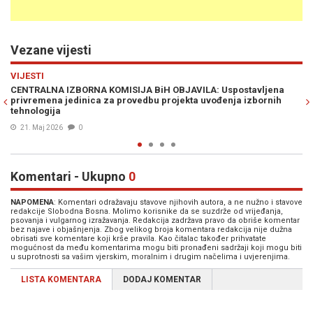
Vezane vijesti
Previous
N
VIJESTI
ljena
PRIPREME ZA IZBORE U PUNOM JEKU: CIK potvrdio skoro 12.00
rnih
kandidata na listi za čelnike biračkih odbora
14. Maj 2026
0
Komentari - Ukupno
0
NAPOMENA
: Komentari odražavaju stavove njihovih autora, a ne nužno i stavove
redakcije Slobodna Bosna. Molimo korisnike da se suzdrže od vrijeđanja,
psovanja i vulgarnog izražavanja. Redakcija zadržava pravo da obriše komentar
bez najave i objašnjenja. Zbog velikog broja komentara redakcija nije dužna
obrisati sve komentare koji krše pravila. Kao čitalac također prihvatate
mogućnost da među komentarima mogu biti pronađeni sadržaji koji mogu biti
u suprotnosti sa vašim vjerskim, moralnim i drugim načelima i uvjerenjima.
LISTA KOMENTARA
DODAJ KOMENTAR