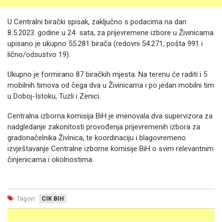
U Centralni birački spisak, zaključno s podacima na dan
8.5.2023. godine u 24 sata, za prijevremene izbore u Živinicama
upisano je ukupno 55.281 birača (redovni 54.271, pošta 991 i
lično/odsustvo 19).
Ukupno je formirano 87 biračkih mjesta. Na terenu će raditi i 5
mobilnih timova od čega dva u Živinicama i po jedan mobilni tim
u Doboj-Istoku, Tuzli i Zenici.
Centralna izborna komisija BiH je imenovala dva supervizora za
nadgledanje zakonitosti provođenja prijevremenih izbora za
gradonačelnika Živinica, te koordinaciju i blagovremeno
izvještavanje Centralne izborne komisije BiH o svim relevantnim
činjenicama i okolnostima.
Tagovi:
CIK BIH