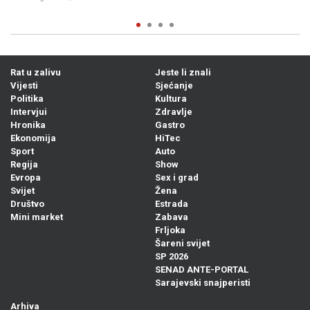
Rat u zalivu
Jeste li znali
Vijesti
Sjećanje
Politika
Kultura
Intervjui
Zdravlje
Hronika
Gastro
Ekonomija
HiTec
Sport
Auto
Regija
Show
Evropa
Sex i grad
Svijet
Žena
Društvo
Estrada
Mini market
Zabava
Frljoka
Šareni svijet
SP 2026
SENAD ANTE-PORTAL
Sarajevski snajperisti
Arhiva