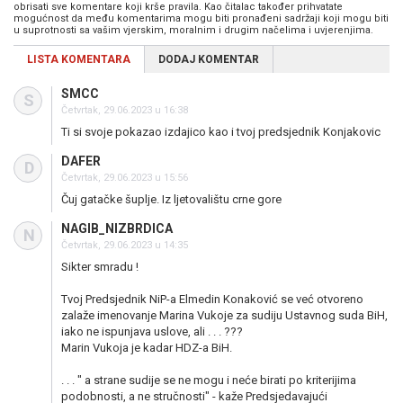
obrisati sve komentare koji krše pravila. Kao čitalac također prihvatate
mogućnost da među komentarima mogu biti pronađeni sadržaji koji mogu biti
u suprotnosti sa vašim vjerskim, moralnim i drugim načelima i uvjerenjima.
LISTA KOMENTARA
DODAJ KOMENTAR
SMCC
S
Četvrtak, 29.06.2023 u 16:38
Ti si svoje pokazao izdajico kao i tvoj predsjednik Konjakovic
DAFER
D
Četvrtak, 29.06.2023 u 15:56
Čuj gatačke šuplje. Iz ljetovalištu crne gore
NAGIB_NIZBRDICA
N
Četvrtak, 29.06.2023 u 14:35
Sikter smradu !
Tvoj Predsjednik NiP-a Elmedin Konaković se već otvoreno
zalaže imenovanje Marina Vukoje za sudiju Ustavnog suda BiH,
iako ne ispunjava uslove, ali . . . ???
Marin Vukoja je kadar HDZ-a BiH.
. . . " a strane sudije se ne mogu i neće birati po kriterijima
podobnosti, a ne stručnosti" - kaže Predsjedavajući