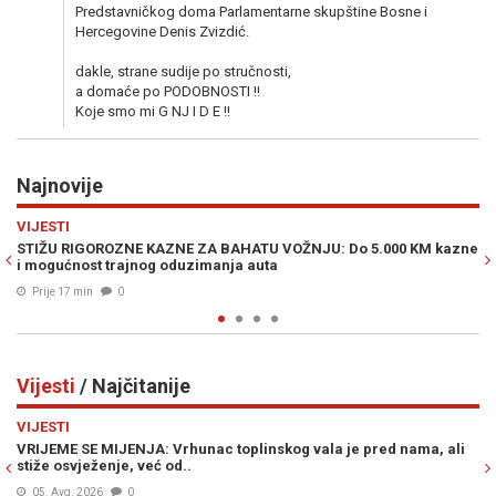
Predstavničkog doma Parlamentarne skupštine Bosne i
Hercegovine Denis Zvizdić.
dakle, strane sudije po stručnosti,
a domaće po PODOBNOSTI !!
Koje smo mi G NJ I D E !!
Najnovije
Previous
N
POLITIKA
KM kazne
MUK I NAKON 90 DANA: Zora Vidović ne otkriva ko stoji iza
zaduženja RS-a od 489 miliona KM
Prije 36 min
0
Vijesti
/ Najčitanije
Previous
N
VIJESTI
ma, ali
ŠOKANTNE INFORMACIJE OSA-e: U BiH se nalaze dvije grupe
plaćenih UBICA, čekaju naredbe od...
05. Avg. 2026
0