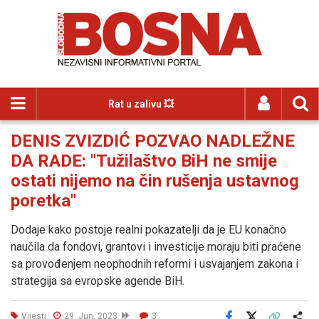
Rat u zalivu 💥
DENIS ZVIZDIĆ POZVAO NADLEŽNE
DA RADE: "Tužilaštvo BiH ne smije
ostati nijemo na čin rušenja ustavnog
poretka"
Dodaje kako postoje realni pokazatelji da je EU konačno
naučila da fondovi, grantovi i investicije moraju biti praćene
sa provođenjem neophodnih reformi i usvajanjem zakona i
strategija sa evropske agende BiH.
Vijesti
29. Jun. 2023
3