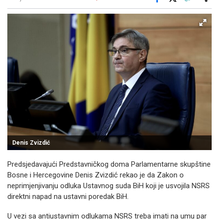
Facebook
X
Kopiraj link
Više
Denis Zvizdić
Predsjedavajući Predstavničkog doma Parlamentarne skupštine
Bosne i Hercegovine Denis Zvizdić rekao je da Zakon o
neprimjenjivanju odluka Ustavnog suda BiH koji je usvojila NSRS
direktni napad na ustavni poredak BiH.
U vezi sa antiustavnim odlukama NSRS treba imati na umu par