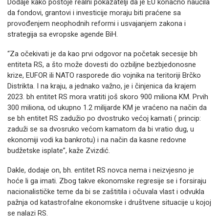
Dodaje kako postoje realni pokazatelji da je EU konačno naučila
da fondovi, grantovi i investicije moraju biti praćene sa
provođenjem neophodnih reformi i usvajanjem zakona i
strategija sa evropske agende BiH.
“Za očekivati je da kao prvi odgovor na početak secesije bh
entiteta RS, a što može dovesti do ozbiljne bezbjedonosne
krize, EUFOR ili NATO rasporede dio vojnika na teritoriji Brčko
Distrikta. I na kraju, a jednako važno, je i činjenica da krajem
2023. bh entitet RS mora vratiti još skoro 900 miliona KM. Prvih
300 miliona, od ukupno 1.2 milijarde KM je vraćeno na način da
se bh entitet RS zadužio po dvostruko većoj kamati ( princip:
zaduži se sa dvosruko većom kamatom da bi vratio dug, u
ekonomiji vodi ka bankrotu) i na način da kasne redovne
budžetske isplate”, kaže Zvizdić.
Dakle, dodaje on, bh. entitet RS novca nema i neizvjesno je
hoće li ga imati. Zbog takve ekonomske regresije se i forsiraju
nacionalističke teme da bi se zaštitila i očuvala vlast i odvukla
pažnja od katastrofalne ekonomske i društvene situacije u kojoj
se nalazi RS.