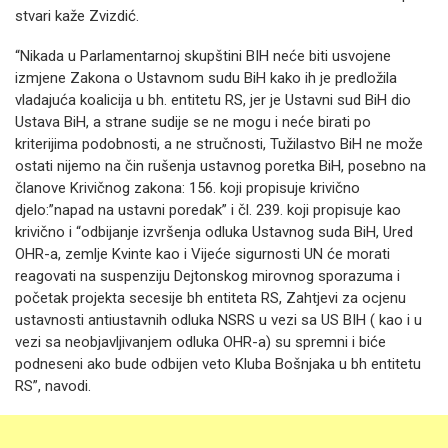
stvari kaže Zvizdić.
“Nikada u Parlamentarnoj skupštini BIH neće biti usvojene
izmjene Zakona o Ustavnom sudu BiH kako ih je predložila
vladajuća koalicija u bh. entitetu RS, jer je Ustavni sud BiH dio
Ustava BiH, a strane sudije se ne mogu i neće birati po
kriterijima podobnosti, a ne stručnosti, Tužilastvo BiH ne može
ostati nijemo na čin rušenja ustavnog poretka BiH, posebno na
članove Krivičnog zakona: 156. koji propisuje krivično
djelo:”napad na ustavni poredak” i čl. 239. koji propisuje kao
krivično i “odbijanje izvršenja odluka Ustavnog suda BiH, Ured
OHR-a, zemlje Kvinte kao i Vijeće sigurnosti UN će morati
reagovati na suspenziju Dejtonskog mirovnog sporazuma i
početak projekta secesije bh entiteta RS, Zahtjevi za ocjenu
ustavnosti antiustavnih odluka NSRS u vezi sa US BIH ( kao i u
vezi sa neobjavljivanjem odluka OHR-a) su spremni i biće
podneseni ako bude odbijen veto Kluba Bošnjaka u bh entitetu
RS”, navodi.