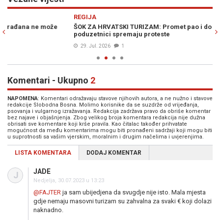
Previous
N
REGIJA
E
ŠOK ZA HRVATSKI TURIZAM: Promet pao i do 40 posto,
LJ
poduzetnici spremaju proteste
pl
29. Jul. 2026
1
Komentari - Ukupno
2
NAPOMENA
: Komentari odražavaju stavove njihovih autora, a ne nužno i stavove
redakcije Slobodna Bosna. Molimo korisnike da se suzdrže od vrijeđanja,
psovanja i vulgarnog izražavanja. Redakcija zadržava pravo da obriše komentar
bez najave i objašnjenja. Zbog velikog broja komentara redakcija nije dužna
obrisati sve komentare koji krše pravila. Kao čitalac također prihvatate
mogućnost da među komentarima mogu biti pronađeni sadržaji koji mogu biti
u suprotnosti sa vašim vjerskim, moralnim i drugim načelima i uvjerenjima.
LISTA KOMENTARA
DODAJ KOMENTAR
JADE
J
Nedjelja, 30.07.2023 u 13:23
@FAJTER
ja sam ubijedjena da svugdje nije isto. Mala mjesta
gdje nemaju masovni turizam su zahvalna za svaki € koji dolazi
naknadno.