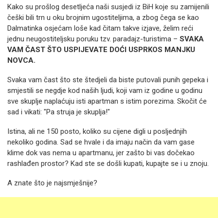
Kako su prošlog desetljeća naši susjedi iz BiH koje su zamijenili
češki bili trn u oku brojnim ugostiteljima, a zbog čega se kao
Dalmatinka osjećam loše kad čitam takve izjave, želim reći
jednu neugostiteljsku poruku tzv. paradajz-turistima –
SVAKA
VAM ČAST ŠTO USPIJEVATE DOĆI USPRKOS MANJKU
NOVCA.
Svaka vam čast što ste štedjeli da biste putovali punih gepeka i
smjestili se negdje kod naših ljudi, koji vam iz godine u godinu
sve skuplje naplaćuju isti apartman s istim porezima. Skočit će
sad i vikati: "Pa struja je skuplja!"
Istina, ali ne 150 posto, koliko su cijene digli u posljednjih
nekoliko godina. Sad se hvale i da imaju način da vam gase
klime dok vas nema u apartmanu, jer zašto bi vas dočekao
rashlađen prostor? Kad ste se došli kupati, kupajte se i u znoju.
A znate što je najsmješnije?