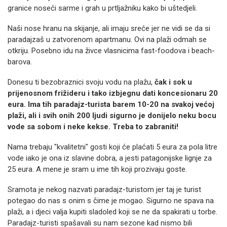
granice noseći sarme i grah u prtljažniku kako bi uštedjeli.
Naši nose hranu na skijanje, ali imaju sreće jer ne vidi se da si
paradajzaš u zatvorenom apartmanu. Ovi na plaži odmah se
otkriju. Posebno idu na živce vlasnicima fast-foodova i beach-
barova.
Donesu ti bezobraznici svoju vodu na plažu,
čak i sok u
prijenosnom frižideru i tako izbjegnu dati koncesionaru 20
eura. Ima tih paradajz-turista barem 10-20 na svakoj većoj
plaži, ali i svih onih 200 ljudi sigurno je donijelo neku bocu
vode sa sobom i neke kekse. Treba to zabraniti!
Nama trebaju "kvalitetni" gosti koji će plaćati 5 eura za pola litre
vode iako je ona iz slavine dobra, a jesti patagonijske lignje za
25 eura. A mene je sram u ime tih koji prozivaju goste.
Sramota je nekog nazvati paradajz-turistom jer taj je turist
potegao do nas s onim s čime je mogao. Sigurno ne spava na
plaži, a i djeci valja kupiti sladoled koji se ne da spakirati u torbe.
Paradajz-turisti spašavali su nam sezone kad nismo bili