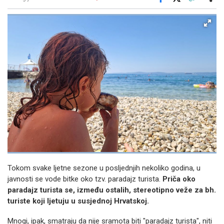
Facebook
X
Kopiraj link
Više
Tokom svake ljetne sezone u posljednjih nekoliko godina, u
javnosti se vode bitke oko tzv. paradajz turista.
Priča oko
paradajz turista se, između ostalih, stereotipno veže za bh.
turiste koji ljetuju u susjednoj Hrvatskoj.
Mnogi, ipak, smatraju da nije sramota biti "paradajz turista", niti