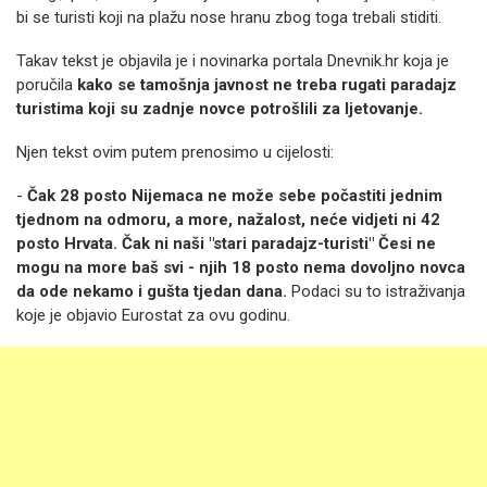
bi se turisti koji na plažu nose hranu zbog toga trebali stiditi.
Takav tekst je objavila je i novinarka portala Dnevnik.hr koja je
poručila
kako se tamošnja javnost ne treba rugati paradajz
turistima koji su zadnje novce potrošlili za ljetovanje.
Njen tekst ovim putem prenosimo u cijelosti:
-
Čak 28 posto Nijemaca ne može sebe počastiti jednim
tjednom na odmoru, a more, nažalost, neće vidjeti ni 42
posto Hrvata. Čak ni naši "stari paradajz-turisti" Česi ne
mogu na more baš svi - njih 18 posto nema dovoljno novca
da ode nekamo i gušta tjedan dana.
Podaci su to istraživanja
koje je objavio Eurostat za ovu godinu.