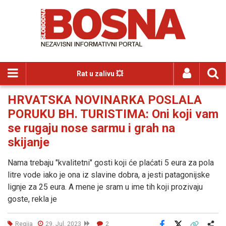
Rat u zalivu 💥
HRVATSKA NOVINARKA POSLALA
PORUKU BH. TURISTIMA: Oni koji vam
se rugaju nose sarmu i grah na
skijanje
Nama trebaju "kvalitetni" gosti koji će plaćati 5 eura za pola
litre vode iako je ona iz slavine dobra, a jesti patagonijske
lignje za 25 eura. A mene je sram u ime tih koji prozivaju
goste, rekla je
Regija
29. Jul. 2023
2