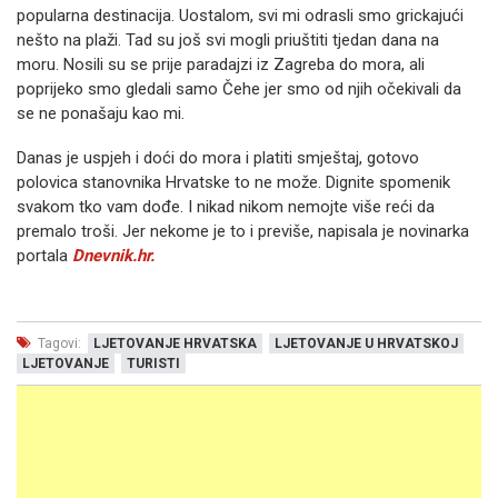
popularna destinacija. Uostalom, svi mi odrasli smo grickajući
nešto na plaži. Tad su još svi mogli priuštiti tjedan dana na
moru. Nosili su se prije paradajzi iz Zagreba do mora, ali
poprijeko smo gledali samo Čehe jer smo od njih očekivali da
se ne ponašaju kao mi.
Danas je uspjeh i doći do mora i platiti smještaj, gotovo
polovica stanovnika Hrvatske to ne može. Dignite spomenik
svakom tko vam dođe. I nikad nikom nemojte više reći da
premalo troši. Jer nekome je to i previše, napisala je novinarka
portala
Dnevnik.hr.
Tagovi:
LJETOVANJE HRVATSKA
LJETOVANJE U HRVATSKOJ
LJETOVANJE
TURISTI