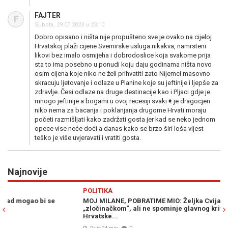
FAJTER
F
Subota, 29.07.2023 u 23:10
Dobro opisano i ništa nije propušteno sve je ovako na cijeloj
Hrvatskoj plaži cijene Svemirske usluga nikakva, namrsteni
likovi bez imalo osmijeha i dobrodoslice koja svakome prija
sta to ima posebno u ponudi koju daju godinama ništa novo
osim cijena koje niko ne želi prihvatiti zato Nijemci masovno
skracuju ljetovanje i odlaze u Planine koje su jeftinije i ljepše za
zdravlje. Česi odlaze na druge destinacije kao i Pljaci gdje je
mnogo jeftinije a bogami u ovoj recesiji svaki € je dragocjen
niko nema za bacanja i poklanjanja drugome Hrvati moraju
početi razmišljati kako zadržati gosta jer kad se neko jednom
opece vise neće doći a danas kako se brzo širi loša vijest
teško je više uvjeravati i vratiti gosta.
Najnovije
Previous
N
POLITIKA
S
MOJ MILANE, POBRATIME MIO: Željka Cvijanović „Oluju“ naziva
O 
„zločinačkom“, ali ne spominje glavnog krivca za egzodus Srba iz
no
Hrvatske...