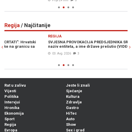
Prije 24 min
0
Regija
/ Najčitanije
Previous
N
REGIJA
R
SVJESNA PROVOKACIJA PREDSJEDNIKA SRBIJE: Vučić promašio
HR
naziv entiteta, a ime države prešutio (VIDEO)
za
03. Avg. 2026
3
Rat u zalivu
Jeste li znali
Vijesti
Sjećanje
Politika
Kultura
Intervjui
Zdravlje
Hronika
Gastro
Ekonomija
HiTec
Sport
Auto
Regija
Show
Evropa
Sex i grad