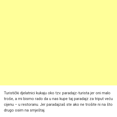
Turistički djelatnici kukaju oko tzv. paradajz-turista jer oni malo
troše, a mi bismo rado da u nas kupe taj paradajz za triput veću
cijenu – u restoranu. Jer paradajzaš ste ako ne trošite ni na što
drugo osim na smještaj.