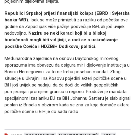
pojedinim dijelovima svijeta.
Republici Srpskoj prijeti finansijski kolaps (EBRD i Svjetska
banka-WB).
Ipak se može primijetiti za razliku od početka ove
godine da Zapad ipak više pažnje posvećuje BiH, ali još uvijek
nedovoljno.
Naziru se neki koraci koji bi u bliskoj
budućnosti mogli biti vidljiviji, a radi se o uskraćivanje
podrške Čovića i HDZBiH Dodikovoj politici.
Međunarodna zajednica na osnovu Daytonskog mirovnog
sporazuma ima obavezu da osigura mir i djelovanje institucija u
Bosni i Hercegovini i za to ne treba poseban mandat. Zbog
situacije u Ukrajini i na Kosovu pojedini akteri političke scene u
BiH još uvijek se nadaju, da će doći do velikih geopolitičkih
pomjeranja i promjene granica u regionu. Produženje mandata
specijalnom izaslaniku EU za BiH Johannu Sattleru je slab signal
poslan iz Brisela s obzirom kada se zna za koje domaće aktere
političke scene u BiH je do sada radio.