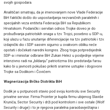
svojih gospodara.
Analitičari smatraju, da je imenovanjem nove Vlade Federacije
BiH faktički došlo do uspostavljanja nezvaničnih paralelnih i
specijalnih veza entiteta Federacija BiH sa Republikom
Hrvatskom. Podanički i servilan odnos Trojke doveo je do
probuđivanja patriotskih snaga u tzv. Trojci, posebno u SDP-u,
koji ulazu u fazu unutarnje diferencijacije na tzv. patriotski i tzv.
izdajnički dio i SDP sasvim sigurno u ovakvom obliku neće
opstati i dočekati naredni kongres. Zbog toga potpredsjednik
SDP-a i ministar odbrane BiH Zukan Helez u posljednje vrijeme
intenzivno radi na „bildanju“ patriotizma što predstavlja farsu
kako bi u javnosti pokušao prikriti sramne ustupke i dogovore
Trojke sa Dodikom i Čovićem.
Wagnerizacija Brčko Distrikta BiH
Dodik je u potpunosti stavio pod svoju kontrolu sve Security
privatne servise. Firma Prointer je kupila firmu ubijenog Slaviše
Krunića, Sector Security i drži pod kontrolom i sve ostale (Wolf
Security i druge) i to je njegova paralelna paraobavještajna i