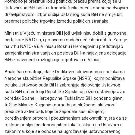
Potrebno je prekinuti lošu političku praksu prema kojoj se u
Ustavni sud BiH biraju stranački funkcioneri i osobe sa dvojnim
državljanstvom. Izbor sudija Ustavnog suda BiH ne smije biti
predmet političke trgovine između političkih stranaka.
Ministri u Vijeću ministara BiH još uvijek nisu dobili sigurnosne
certifikate NATO-a, i po svemu sudeći neće ih ni dobiti. Zato je
na vrhu NATO-a u Vilniusu Bosnu i Hercegovinu predstavljao
zamjenik ministra vanjskih poslova BiH, a najavljena delegacija
BiH iz navedenih razloga nije otputovala u Vilnius.
Analitičari smatraju, da je Dodikovim aktivnostima i odlukama
Narodne skupštine Republike Srpske (NSRS), kojim poništava
odluke Ustavnog suda BiH i zabranjuje djelovanje Ustavnog
suda BiH na teritoriji Republike Srpske ugrožen ustavnopravni
poredak Bosne i Hercegovine. Tužilaštvo BiH odnosno glavni
tužilac Milanko Kajganić morao bi po službenoj aktivnosti
preduzeti aktivnosti, koje bi započele saslušanjem,
određivanjem pritvora i poduzimanjem adekvatnih mjera da se
otklone posljedice donošenih odluka u skladu sa Ustavom i
zakonima, koje se odnose na ugrožavanje ustavnopravnog