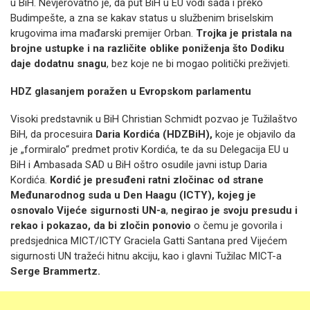
u BiH. Nevjerovatno je, da put BiH u EU vodi sada i preko
Budimpešte, a zna se kakav status u službenim briselskim
krugovima ima mađarski premijer Orban.
Trojka je pristala na
brojne ustupke i na različite oblike poniženja što Dodiku
daje dodatnu snagu
, bez koje ne bi mogao politički preživjeti.
HDZ glasanjem poražen u Evropskom parlamentu
Visoki predstavnik u BiH Christian Schmidt pozvao je Tužilaštvo
BiH, da procesuira
Daria Kordića (HDZBiH),
koje je objavilo da
je „formiralo“ predmet protiv Kordića, te da su Delegacija EU u
BiH i Ambasada SAD u BiH oštro osudile javni istup Daria
Kordića.
Kordić je presuđeni ratni zločinac od strane
Međunarodnog suda u Den Haagu (ICTY), kojeg je
osnovalo Vijeće sigurnosti UN-a
,
negirao je svoju presudu i
rekao i pokazao, da bi zločin ponovio
o čemu je govorila i
predsjednica MICT/ICTY Graciela Gatti Santana pred Vijećem
sigurnosti UN tražeći hitnu akciju, kao i glavni Tužilac MICT-a
Serge Brammertz.