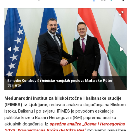
Facebook
X
Kopiraj link
Više
Elmedin Konaković i ministar vanjskih poslova Mađarske Péter
Szijjártó
Međunarodni institut za bliskoistočne i balkanske studije
(IFIMES) iz Ljubljane
, redovno analizira događanja na Bliskom
istoku, Balkanu i po svijetu. IFIMES je povodom eskalacije
političke krize u Bosni i Hercegovini (BiH) pripremio analizu
aktualnih događanja. Iz
opsežne analize „Bosna i Hercegovina
2023: Wagnerizacija Brčko Distrikta BiH“
izdvajamo najvažnije