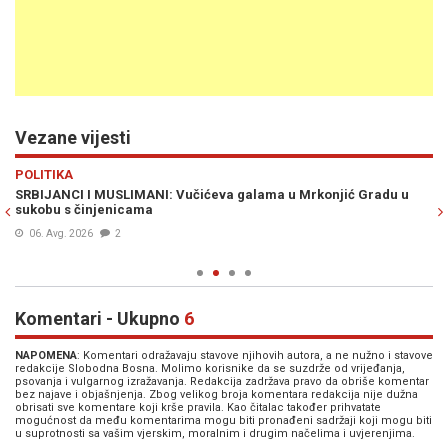
Vezane vijesti
Previous
N
POLITIKA
VI
SRBIJANCI I MUSLIMANI: Vučićeva galama u Mrkonjić Gradu u
DA
ge
sukobu s činjenicama
sa
P
06. Avg. 2026
2
Komentari - Ukupno
6
NAPOMENA
: Komentari odražavaju stavove njihovih autora, a ne nužno i stavove
redakcije Slobodna Bosna. Molimo korisnike da se suzdrže od vrijeđanja,
psovanja i vulgarnog izražavanja. Redakcija zadržava pravo da obriše komentar
bez najave i objašnjenja. Zbog velikog broja komentara redakcija nije dužna
obrisati sve komentare koji krše pravila. Kao čitalac također prihvatate
mogućnost da među komentarima mogu biti pronađeni sadržaji koji mogu biti
u suprotnosti sa vašim vjerskim, moralnim i drugim načelima i uvjerenjima.