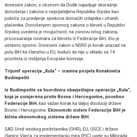
doneseni zakon, s obzirom da Dodik najavljuje skorašnje
donošenje i zakona o neprijateljima Republike Srpske kao
pokriće za pravljenje spiskova domaćih izdajnika i stranih
plaćenika. Donošenjem spornog zakona o kleveti u Republici
Srpskoj uvedena je mogućnost, na osnovu istog zakona,
procesuiranja novinara za klevetu iz Federacije BiH, što je
ustavno sporno. Doneseni zakon u NSRS je korak unazad na
putu BiH ka članstvu u EU, budući da nije u skladu sa 14
prioriteta iz mišljenja Evropske komisije.
Trijumf operacije „Kula“ – sramna posjeta Konakovića
Budimpešti
Iz Budimpešte se koordinira obavještajne operacije „Kula“,
koja je usmjerena protiv Bosne i Hercegovine, posebno
Federacije BiH
, kao važan korak ka daljoj disoluciji države
Bosne i Hercegovine.
Ekonomski sistem Federacije BiH je
kičma ekonomskog sistema države BiH.
SAD, Ured visokog predstavnika (OHR), EU, OSCE i države
članice Vijeća za implementaciju mira (PIC) uvele su Milorada