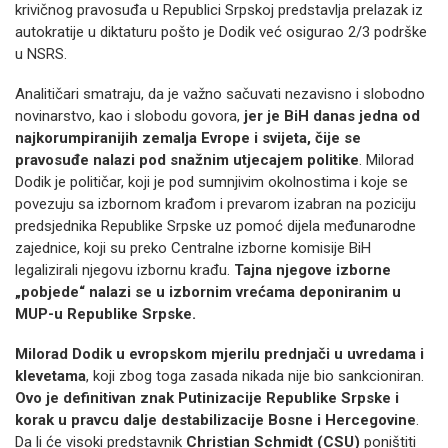
krivičnog pravosuđa u Republici Srpskoj predstavlja prelazak iz
autokratije u diktaturu pošto je Dodik već osigurao 2/3 podrške
u NSRS.
Analitičari smatraju, da je važno sačuvati nezavisno i slobodno
novinarstvo, kao i slobodu govora,
jer je BiH danas jedna od
najkorumpiranijih zemalja Evrope i svijeta, čije se
pravosuđe nalazi pod snažnim utjecajem politike
. Milorad
Dodik je političar, koji je pod sumnjivim okolnostima i koje se
povezuju sa izbornom krađom i prevarom izabran na poziciju
predsjednika Republike Srpske uz pomoć dijela međunarodne
zajednice, koji su preko Centralne izborne komisije BiH
legalizirali njegovu izbornu krađu.
Tajna njegove izborne
„pobjede“ nalazi se u izbornim vrećama deponiranim u
MUP-u Republike Srpske.
Milorad Dodik u evropskom mjerilu prednjači u uvredama i
klevetama
, koji zbog toga zasada nikada nije bio sankcioniran.
Ovo je definitivan znak Putinizacije Republike Srpske i
korak u pravcu dalje destabilizacije Bosne i Hercegovine
.
Da li će visoki predstavnik
Christian Schmidt (CSU)
poništiti