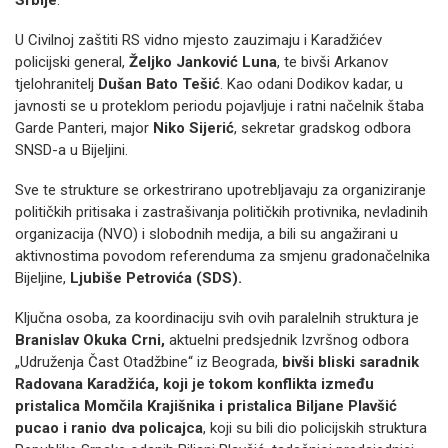
Srbije
.
U Civilnoj zaštiti RS vidno mjesto zauzimaju i Karadžićev
policijski general,
Željko Janković Luna
, te bivši Arkanov
tjelohranitelj
Dušan Bato Tešić
. Kao odani Dodikov kadar, u
javnosti se u proteklom periodu pojavljuje i ratni načelnik štaba
Garde Panteri, major
Niko Sijerić
, sekretar gradskog odbora
SNSD-a u Bijeljini.
Sve te strukture se orkestrirano upotrebljavaju za organiziranje
političkih pritisaka i zastrašivanja političkih protivnika, nevladinih
organizacija (NVO) i slobodnih medija, a bili su angažirani u
aktivnostima povodom referenduma za smjenu gradonačelnika
Bijeljine,
Ljubiše Petrovića (SDS).
Ključna osoba, za koordinaciju svih ovih paralelnih struktura je
Branislav Okuka Crni,
aktuelni predsjednik Izvršnog odbora
„Udruženja Čast Otadžbine“ iz Beograda,
bivši bliski saradnik
Radovana Karadžića, koji je tokom konflikta između
pristalica Momčila Krajišnika i pristalica Biljane Plavšić
pucao i ranio dva policajca
, koji su bili dio policijskih struktura