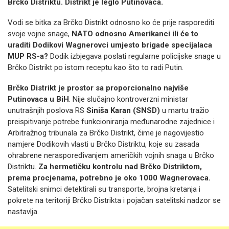
Brčko Distriktu. Distrikt je leglo Putinovaca.
Vodi se bitka za Brčko Distrikt odnosno ko će prije rasporediti
svoje vojne snage,
NATO odnosno Amerikanci ili će to
uraditi Dodikovi Wagnerovci umjesto brigade specijalaca
MUP RS-a?
Dodik izbjegava poslati regularne policijske snage u
Brčko Distrikt po istom receptu kao što to radi Putin.
Brčko Distrikt je prostor sa proporcionalno najviše
Putinovaca u BiH
. Nije slučajno kontroverzni ministar
unutrašnjih poslova RS
Siniša Karan (SNSD)
u martu tražio
preispitivanje potrebe funkcioniranja međunarodne zajednice i
Arbitražnog tribunala za Brčko Distrikt, čime je nagovijestio
namjere Dodikovih vlasti u Brčko Distriktu, koje su zasada
ohrabrene neraspoređivanjem američkih vojnih snaga u Brčko
Distriktu.
Za hermetičku kontrolu nad Brčko Distriktom,
prema procjenama, potrebno je oko 1000 Wagnerovaca.
Satelitski snimci detektirali su transporte, brojna kretanja i
pokrete na teritoriji Brčko Distrikta i pojačan satelitski nadzor se
nastavlja.