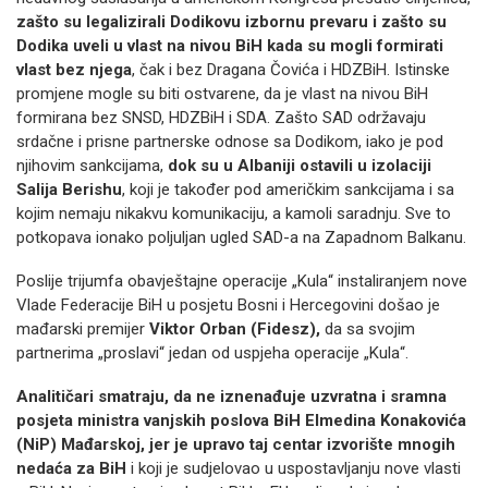
zašto su legalizirali Dodikovu izbornu prevaru i zašto su
Dodika uveli u vlast na nivou BiH kada su mogli formirati
vlast bez njega
, čak i bez Dragana Čovića i HDZBiH. Istinske
promjene mogle su biti ostvarene, da je vlast na nivou BiH
formirana bez SNSD, HDZBiH i SDA. Zašto SAD održavaju
srdačne i prisne partnerske odnose sa Dodikom, iako je pod
njihovim sankcijama,
dok su u Albaniji ostavili u izolaciji
Salija Berishu
, koji je također pod američkim sankcijama i sa
kojim nemaju nikakvu komunikaciju, a kamoli saradnju. Sve to
potkopava ionako poljuljan ugled SAD-a na Zapadnom Balkanu.
Poslije trijumfa obavještajne operacije „Kula“ instaliranjem nove
Vlade Federacije BiH u posjetu Bosni i Hercegovini došao je
mađarski premijer
Viktor Orban (Fidesz),
da sa svojim
partnerima „proslavi“ jedan od uspjeha operacije „Kula“.
Analitičari smatraju, da ne iznenađuje uzvratna i sramna
posjeta ministra vanjskih poslova BiH Elmedina Konakovića
(NiP) Mađarskoj,
jer je upravo taj centar izvorište mnogih
nedaća za BiH
i koji je sudjelovao u uspostavljanju nove vlasti