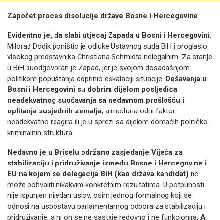
Započet proces disolucije države Bosne i Hercegovine
Evidentno je, da slabi utjecaj Zapada u Bosni i Hercegovini.
Milorad Dodik poništio je odluke Ustavnog suda BiH i proglasio
visokog predstavnika Christiana Schmidta nelegalnim. Za stanje
u BiH suodgovoran je Zapad, jer je svojom dosadašnjom
politikom popuštanja doprinio eskalaciji situacije.
Dešavanja u
Bosni i Hercegovini su dobrim dijelom posljedica
neadekvatnog suočavanja sa nedavnom prošlošću i
uplitanja susjednih zemalja
, a međunarodni faktor
neadekvatno reagira ili je u sprezi sa dijelom domaćih političko-
kriminalnih struktura.
Nedavno je u Briselu održano zasjedanje Vijeća za
stabilizaciju i pridruživanje između Bosne i Hercegovine i
EU na kojem se delegacija BiH (kao država kandidat)
ne
može pohvaliti nikakvim konkretnim rezultatima. U potpunosti
nije ispunjen nijedan uslov, osim jednog formalnog koji se
odnosi na uspostavu parlamentarnog odbora za stabilizaciju i
pridruživanje, a ni on se ne sastaje redovno i ne funkcionira.
A