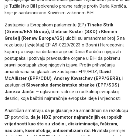
je Tužilaštvo BiH pokrenulo pravne radnje protiv Daria Kordića,
koje je sankcionirano Krivičnim zakonom BiH.
Zastupnici u Evropskom parlamentu (EP)
Tineke Strik
(Greens/EFA Group), Dietmar Köster (S&D) i Klemen
Grošelj (Renew Europe/GS)
uložili su amandman broj 5 na
rezoluciju (Izvještaj) EP A9-0229/2023 o Bosni i Hercegovini,
kojom pozivaju na distanciranje od Daria Kordića i njegovih
postupaka i pozivaju pravosudne organe u BiH da pokrenu
pravni postupak zbog njegovih izjava. Protiv prihvaćanja
amandmana su glasali svi zastupnici EPP/HDZ,
David
McAllister (EPP/CDU)
,
Andrey Kovatchev (EPP/GERB)
, i
zastupnici
Slovenske demokratske stranke (EPP/SDS)
Janeza Janše –
uglavnom radi se o radikalnoj evropskoj
desnici, koja baštini najmračnije evropske ideje i vrijednosti.
Analitičari smatraju, da je glasanje za amandman na rezoluciju
EP potvrdilo,
da je HDZ promotor najmračnijih europskih
vrijednosti kao što su zločini, diskriminacija, fašizam,
nacizam, ksenofobija, antisemitizam itd.
Hrvatski premijer