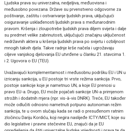
Ljudska prava su univerzalna, nedjeljiva, međuovisna i
međusobno povezana. Države su prvenstveno odgovorne za
poštivanje, zaštitu i ostvarivanje ljudskih prava, uključujući
osiguravanje usklađenosti ljudskih prava s međunarodnim
pravom. Kršenja i zloupotrebe ljudskih prava diljem svijeta i dalje
su predmet velike zabrinutosti, uključujući značajnu uključenost
nedržavnih aktera u kršenja ljudskih prava po svijetu i ozbiljnost
mnogih takvih djela. Takve radnje krše načela i ugrožavaju
ciljeve vanjskog djelovanja EU utvrđene u članku 21. stavcima 1.
i 2. Ugovora o EU (TEU).
Uvažavajući komplementarnost i međusobnu podršku EU i UN u
izricanju sankcija, u EU postoje tri vrste režima sankcija. Prvo,
postoje sankcije koje je nametnuo UN, a koje EU prenosi u
pravo EU-a. Drugo, EU može pojačati sankcije UN-a primjenom
strožih i dodatnih mjera (npr. vis-à-vis DNRK). Treće, EU također
može odlučiti odnosno nametnuti potpuno autonoman režim
sankcija, te u ovom slučaju kada se radi o presuđenom ratnim
zločincu Dariju Kordiću, koji negira naslijeđe ICTY/MICT, koje su
dio legislative i pravne stečevine EU, znajući da je EU
opredjeljenja da štiti univerzalne ljudske vrijednosti i prava te da