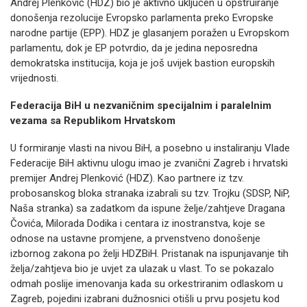
Andrej Plenković (HDZ) bio je aktivno uključen u opstruiranje
donošenja rezolucije Evropsko parlamenta preko Evropske
narodne partije (EPP). HDZ je glasanjem poražen u Evropskom
parlamentu, dok je EP potvrdio, da je jedina neposredna
demokratska institucija, koja je još uvijek bastion europskih
vrijednosti.
Federacija BiH u nezvaničnim specijalnim i paralelnim
vezama sa Republikom Hrvatskom
U formiranje vlasti na nivou BiH, a posebno u instaliranju Vlade
Federacije BiH aktivnu ulogu imao je zvanični Zagreb i hrvatski
premijer Andrej Plenković (HDZ). Kao partnere iz tzv.
probosanskog bloka stranaka izabrali su tzv. Trojku (SDSP, NiP,
Naša stranka) sa zadatkom da ispune želje/zahtjeve Dragana
Čovića, Milorada Dodika i centara iz inostranstva, koje se
odnose na ustavne promjene, a prvenstveno donošenje
izbornog zakona po želji HDZBiH. Pristanak na ispunjavanje tih
želja/zahtjeva bio je uvjet za ulazak u vlast. To se pokazalo
odmah poslije imenovanja kada su orkestriranim odlaskom u
Zagreb, pojedini izabrani dužnosnici otišli u prvu posjetu kod