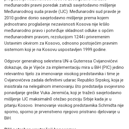
međunarodni pravni poredak zatraži savjetodavno mišljenje
Međunarodnog suda pravde (IJC). Međunarodni sud pravde je
2010.godine donio savjetodavno mišljenje prema kojem
jednostrano proglašenje nezavisnosti Kosova nije kršilo
međunarodno pravo i potvrđuje skladnost odluke s općim
međunarodnim pravom, rezolucijom 1244 i privremenim
Ustavnim okvirom za Kosovo, odnosno postojećim pravnim
sistemom koji je na Kosovu uspostavljen 1999.godine.
Odgovor generalnog sekretera UN-a Guterresa Cvijanovićevi
dokazuje, da je Vijeće za implementaciju mira u BiH (PIC) jedino
relevantno tijelo za imenovanje visokog predstavnika i time je
Cvijanovićeva zadala definitivni udarac Republici Srpskoj, koja je
insistirala na nelegalnom imenovanju što predstavlja svojevrsno
ponavljanje greške Vuka Jeremića, koji je tražeći savjetodavno
mišljenje IJC maksimaln0 otežao poziciju Srbije kada je u
pitanju Kosovo. Imenovanje visokog predstavnika Schmidta nije
sporno, sporno je prvenstveno njegovo pristrano djelovanje u
BiH.