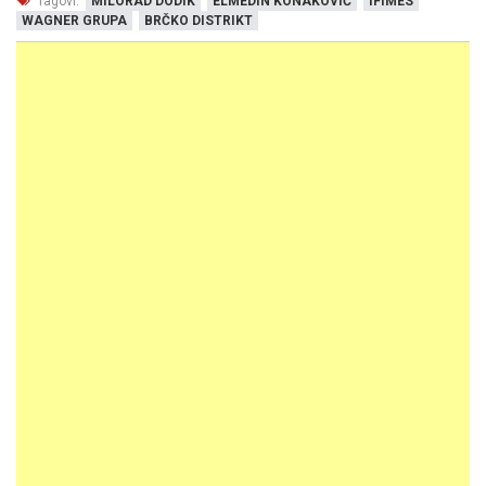
Tagovi:
MILORAD DODIK
ELMEDIN KONAKOVIĆ
IFIMES
WAGNER GRUPA
BRČKO DISTRIKT