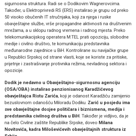
sigurnosna struktura. Radi se o Dodikovim Wagnerovcima.
Također, u Elektroprivredi RS (ERS) instalirao je grupu od preko
50 visoko obučenih IT stručnjaka, koji za njega i ruske
obavještajne službe, vrše propagandne aktivnosti na društvenim
mrežama, a u sklopu radnog vremena i radnog mjesta. Preko
telekomunikacijskog operatera M:TEL prati opoziciju, slobodne
medije i civilno društvo, te komunikaciju predstavnika
međunarodne zajednice u BiH. Kontrolirane su navijačke grupe
u Republici Srpskoj od strane vlasti, koje se koriste za pritiske,
prijetnje i zastrašivanje protivnika režima, nevladinog sektora i
opozicije.
Dodik je nedavno u Obavještajno-sigurnosnu agenciju
(OSA/OBA) instalirao penzionisanog Karadžićevog
obavještajca Ristu Zarića
, koji je odanost Karadžiću zamijenio
bezuslovnom odanošću Miloradu Dodiku.
Zarić u posjedu ima
sve obavještajne dosjee političara i biznismena, medija i
predstavnika civilnog društva u BiH
. Također je vidljivo, da je
na čelo Civilne zaštite Republike Srpske, doveo
Milana
Novitovića, kadra Miloševićevih obavještajnih struktura iz