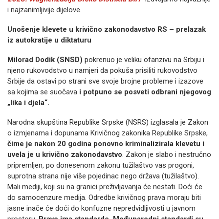
i najzanimljivije dijelove.
Unošenje klevete u krivično zakonodavstvo RS – prelazak
iz autokratije u diktaturu
Milorad Dodik (SNSD)
pokrenuo je veliku ofanzivu na Srbiju i
njeno rukovodstvo u namjeri da pokuša prisiliti rukovodstvo
Srbije da ostavi po strani sve svoje brojne probleme i izazove
sa kojima se suočava
i potpuno se posveti odbrani njegovog
„lika i djela“.
Narodna skupština Republike Srpske (NSRS) izglasala je Zakon
o izmjenama i dopunama Krivičnog zakonika Republike Srpske,
čime je nakon 20 godina ponovno kriminalizirala klevetu i
uvela je u krivično zakonodavstvo
. Zakon je slabo i nestručno
pripremljen, po donesenom zakonu tužilaštvo vas progoni,
suprotna strana nije više pojedinac nego država (tužilaštvo).
Mali mediji, koji su na granici preživljavanja će nestati. Doći će
do samocenzure medija. Odredbe krivičnog prava moraju biti
jasne inače će doći do konfuzne nepredvidljivosti u javnom