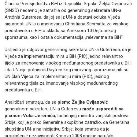
Članica Predsjedništva BiH iz Republike Srpske Željka Cvijanović
(SNSD) nedavno je zatražila od generalnog sekretara UN-a
Antónia Guterresa, da joj se iz UN-a dostavi odluka Vijeća
sigurnosti UN-a o imenovanju Christiana Schmidta za visokog
predstavnika u BiH u skladu sa Aneksom 10 Dejtonskog
sporazuma, kao i ostala dokumentacija „relevantna za BiH“.
Uslijedio je odgovor generalnog sekretara UN-a Guterresa, da je
Vijeće za implementaciju mira u BiH (PIC) jedino relevantno
tijelo za imenovanje visokog međunarodnog predstavnika u BiH
i da UN nije potpisnik Daytonskog mirovnog sporazuma niti su
UN član Vijeća za implementaciju mira (PIC), jedinog
relevantnog tijela za imenovanje visokog međunarodnog
predstavnika u BiH.
Analitičari smatraju, da se
pismo Željke Cvijanović
generalnom sekretaru UN-a Guterresu
može usporediti sa
pismom Vuka Jeremića
, tadašnjeg ministra vanjskih poslova
Srbije, koji je preko Generalne skupštine zatražio, da Generalna
skupština UN-a na inicijativu Srbije, koja smatra da je
proglašenje nezavisnosti Kosova 2008.godine narušilo