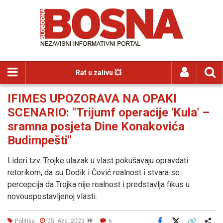
Rat u zalivu 💥
IFIMES UPOZORAVA NA OPAKI
SCENARIO: "Trijumf operacije 'Kula' –
sramna posjeta Dine Konakovića
Budimpešti"
Lideri tzv. Trojke ulazak u vlast pokušavaju opravdati
retorikom, da su Dodik i Čović realnost i stvara se
percepcija da Trojka nije realnost i predstavlja fikus u
novouspostavljenoj vlasti.
Politika
05. Avg. 2023
6