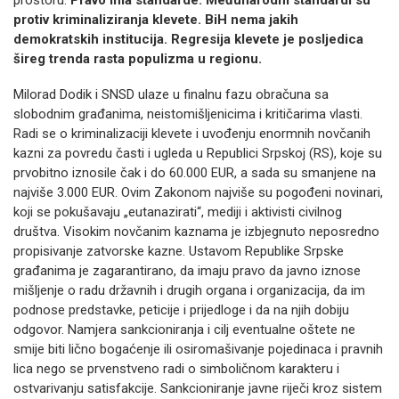
prostoru.
Pravo ima standarde. Međunarodni standardi su
protiv kriminaliziranja klevete. BiH nema jakih
demokratskih institucija. Regresija klevete je posljedica
šireg trenda rasta populizma u regionu.
Milorad Dodik i SNSD ulaze u finalnu fazu obračuna sa
slobodnim građanima, neistomišljenicima i kritičarima vlasti.
Radi se o kriminalizaciji klevete i uvođenju enormnih novčanih
kazni za povredu časti i ugleda u Republici Srpskoj (RS), koje su
prvobitno iznosile čak i do 60.000 EUR, a sada su smanjene na
najviše 3.000 EUR. Ovim Zakonom najviše su pogođeni novinari,
koji se pokušavaju „eutanazirati“, mediji i aktivisti civilnog
društva. Visokim novčanim kaznama je izbjegnuto neposredno
propisivanje zatvorske kazne. Ustavom Republike Srpske
građanima je zagarantirano, da imaju pravo da javno iznose
mišljenje o radu državnih i drugih organa i organizacija, da im
podnose predstavke, peticije i prijedloge i da na njih dobiju
odgovor. Namjera sankcioniranja i cilj eventualne oštete ne
smije biti lično bogaćenje ili osiromašivanje pojedinaca i pravnih
lica nego se prvenstveno radi o simboličnom karakteru i
ostvarivanju satisfakcije. Sankcioniranje javne riječi kroz sistem