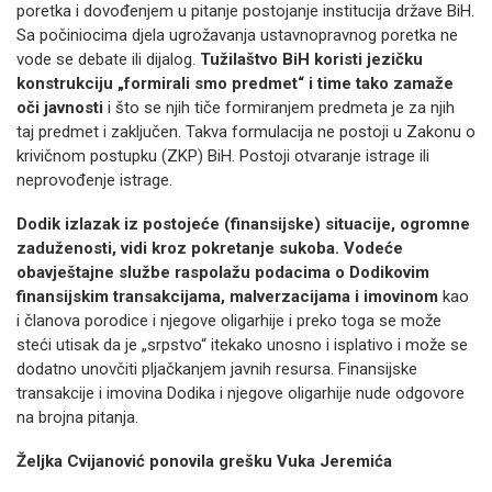
poretka i dovođenjem u pitanje postojanje institucija države BiH.
Sa počiniocima djela ugrožavanja ustavnopravnog poretka ne
vode se debate ili dijalog.
Tužilaštvo BiH koristi jezičku
konstrukciju „formirali smo predmet“ i time tako zamaže
oči javnosti
i što se njih tiče formiranjem predmeta je za njih
taj predmet i zaključen. Takva formulacija ne postoji u Zakonu o
krivičnom postupku (ZKP) BiH. Postoji otvaranje istrage ili
neprovođenje istrage.
Dodik izlazak iz postojeće (finansijske) situacije, ogromne
zaduženosti, vidi kroz pokretanje sukoba. Vodeće
obavještajne službe raspolažu podacima o Dodikovim
finansijskim transakcijama, malverzacijama i imovinom
kao
i članova porodice i njegove oligarhije i preko toga se može
steći utisak da je „srpstvo“ itekako unosno i isplativo i može se
dodatno unovčiti pljačkanjem javnih resursa. Finansijske
transakcije i imovina Dodika i njegove oligarhije nude odgovore
na brojna pitanja.
Željka Cvijanović ponovila grešku Vuka Jeremića