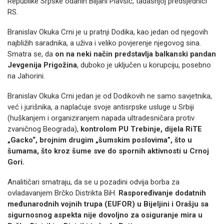
Republike Srpske odanih Biljani Plavšić, tadašnjoj predsjednici
RS.
Branislav Okuka Crni je u pratnji Dodika, kao jedan od njegovih
najbližih saradnika, a uživa i veliko povjerenje njegovog sina.
Smatra se, da
on na neki način predstavlja balkanski pandan
Jevgenija Prigožina
, duboko je uključen u korupciju, posebno
na Jahorini.
Branislav Okuka Crni jedan je od Dodikovih ne samo savjetnika,
već i jurišnika, a naplaćuje svoje antisrpske usluge u Srbiji
(huškanjem i organiziranjem napada ultradesničara protiv
zvaničnog Beograda),
kontrolom PU Trebinje, dijela RiTE
„Gacko“, brojnim drugim „šumskim poslovima”, što u
šumama, što kroz šume sve do spornih aktivnosti u Crnoj
Gori.
Analitičari smatraju, da se u pozadini odvija borba za
ovladavanjem Brčko Distrikta BiH.
Raspoređivanje dodatnih
međunarodnih vojnih trupa (EUFOR) u Bijeljini i Orašju sa
sigurnosnog aspekta nije dovoljno za osiguranje mira u