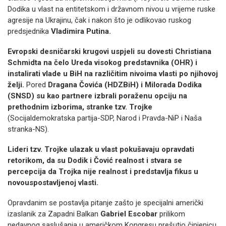
Dodika u vlast na entitetskom i državnom nivou u vrijeme ruske
agresije na Ukrajinu, čak i nakon što je odlikovao ruskog
predsjednika
Vladimira Putina.
Evropski desničarski krugovi uspjeli su dovesti Christiana
Schmidta na čelo Ureda visokog predstavnika (OHR) i
instalirati vlade u BiH na različitim nivoima vlasti po njihovoj
želji.
Pored
Dragana Čovića (HDZBiH) i Milorada Dodika
(SNSD) su kao partnere izbrali poraženu opciju na
prethodnim izborima, stranke tzv. Trojke
(Socijaldemokratska partija-SDP, Narod i Pravda-NiP i Naša
stranka-NS).
Lideri tzv. Trojke ulazak u vlast pokušavaju opravdati
retorikom, da su Dodik i Čović realnost i stvara se
percepcija da Trojka nije realnost i predstavlja fikus u
novouspostavljenoj vlasti.
Opravdanim se postavlja pitanje zašto je specijalni američki
izaslanik za Zapadni Balkan
Gabriel Escobar
prilikom
nedavnog saslušanja u američkom Kongresu prešutio činjenicu,