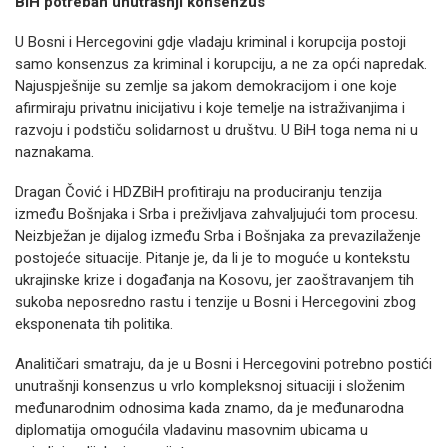
BiH potreban unutrašnji konsenzus
U Bosni i Hercegovini gdje vladaju kriminal i korupcija postoji
samo konsenzus za kriminal i korupciju, a ne za opći napredak.
Najuspješnije su zemlje sa jakom demokracijom i one koje
afirmiraju privatnu inicijativu i koje temelje na istraživanjima i
razvoju i podstiču solidarnost u društvu. U BiH toga nema ni u
naznakama.
Dragan Čović i HDZBiH profitiraju na produciranju tenzija
između Bošnjaka i Srba i preživljava zahvaljujući tom procesu.
Neizbježan je dijalog između Srba i Bošnjaka za prevazilaženje
postojeće situacije. Pitanje je, da li je to moguće u kontekstu
ukrajinske krize i događanja na Kosovu, jer zaoštravanjem tih
sukoba neposredno rastu i tenzije u Bosni i Hercegovini zbog
eksponenata tih politika.
Analitičari smatraju, da je u Bosni i Hercegovini potrebno postići
unutrašnji konsenzus u vrlo kompleksnoj situaciji i složenim
međunarodnim odnosima kada znamo, da je međunarodna
diplomatija omogućila vladavinu masovnim ubicama u