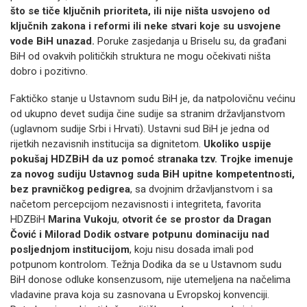
što se tiče ključnih prioriteta, ili nije ništa usvojeno od
ključnih zakona i reformi ili neke stvari koje su usvojene
vode BiH unazad.
Poruke zasjedanja u Briselu su, da građani
BiH od ovakvih političkih struktura ne mogu očekivati ništa
dobro i pozitivno.
Faktičko stanje u Ustavnom sudu BiH je, da natpolovičnu većinu
od ukupno devet sudija čine sudije sa stranim državljanstvom
(uglavnom sudije Srbi i Hrvati). Ustavni sud BiH je jedna od
rijetkih nezavisnih institucija sa dignitetom.
Ukoliko uspije
pokušaj HDZBiH da uz pomoć stranaka tzv. Trojke imenuje
za novog sudiju Ustavnog suda BiH upitne kompetentnosti,
bez pravničkog pedigrea
, sa dvojnim državljanstvom i sa
načetom percepcijom nezavisnosti i integriteta, favorita
HDZBiH
Marina Vukoju
,
otvorit će se prostor da Dragan
Čović i Milorad Dodik ostvare potpunu dominaciju nad
posljednjom institucijom
, koju nisu dosada imali pod
potpunom kontrolom. Težnja Dodika da se u Ustavnom sudu
BiH donose odluke konsenzusom, nije utemeljena na načelima
vladavine prava koja su zasnovana u Evropskoj konvenciji.