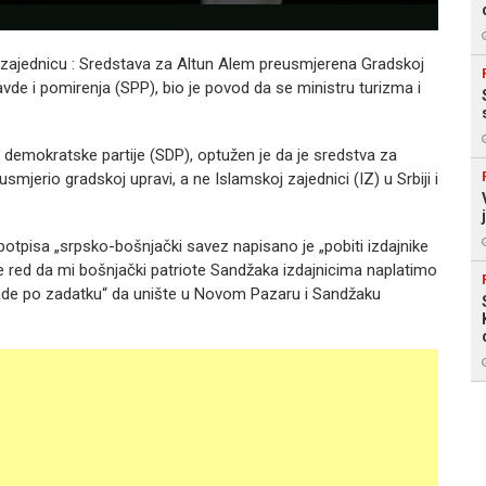
zajednicu : Sredstava za Altun Alem preusmjerena Gradskoj
ravde i pomirenja (SPP), bio je povod da se ministru turizma i
emokratske partije (SDP), optužen je da je sredstva za
smjerio gradskoj upravi, a ne Islamskoj zajednici (IZ) u Srbiji i
 potpisa „srpsko-bošnjački savez napisano je „pobiti izdajnike
e red da mi bošnjački patriote Sandžaka izdajnicima naplatimo
ni rade po zadatku“ da unište u Novom Pazaru i Sandžaku