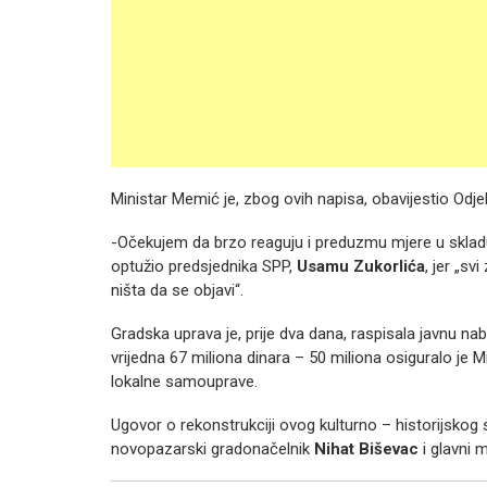
Ministar Memić je, zbog ovih napisa, obavijestio Odjel
-Očekujem da brzo reaguju i preduzmu mjere u skla
optužio predsjednika SPP,
Usamu Zukorlića
, jer „s
ništa da se objavi“.
Gradska uprava je, prije dva dana, raspisala javnu nab
vrijedna 67 miliona dinara – 50 miliona osiguralo je M
lokalne samouprave.
Ugovor o rekonstrukciji ovog kulturno – historijskog
novopazarski gradonačelnik
Nihat Biševac
i glavni m