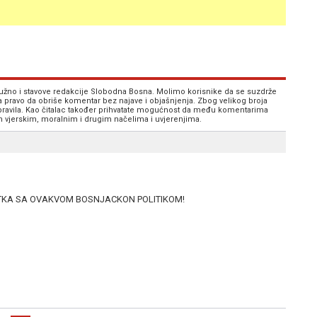
 nužno i stavove redakcije Slobodna Bosna. Molimo korisnike da se suzdrže
va pravo da obriše komentar bez najave i objašnjenja. Zbog velikog broja
 pravila. Kao čitalac također prihvatate mogućnost da među komentarima
im vjerskim, moralnim i drugim načelima i uvjerenjima.
TKA SA OVAKVOM BOSNJACKON POLITIKOM!