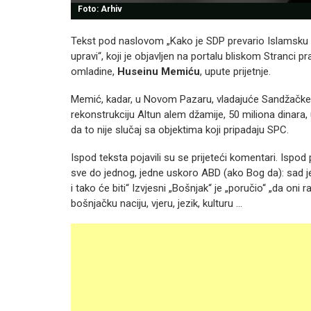
Foto: Arhiv
Tekst pod naslovom „Kako je SDP prevario Islamsku 
upravi“, koji je objavljen na portalu bliskom Stranci p
omladine,
Huseinu Memiću
, upute prijetnje.
Memić, kadar, u Novom Pazaru, vladajuće Sandžačke d
rekonstrukciju Altun alem džamije, 50 miliona dinara, u
da to nije slučaj sa objektima koji pripadaju SPC.
Ispod teksta pojavili su se prijeteći komentari. Ispod
sve do jednog, jedne uskoro ABD (ako Bog da): sad j
i tako će biti“ Izvjesni „Bošnjak“ je „poručio“ „da o
bošnjačku naciju, vjeru, jezik, kulturu …