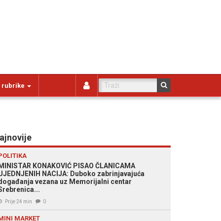
 rubrike
ajnovije
POLITIKA
MINISTAR KONAKOVIĆ PISAO ČLANICAMA
UJEDNJENIH NACIJA: Duboko zabrinjavajuća
događanja vezana uz Memorijalni centar
Srebrenica...
Prije 24 min
0
MINI MARKET