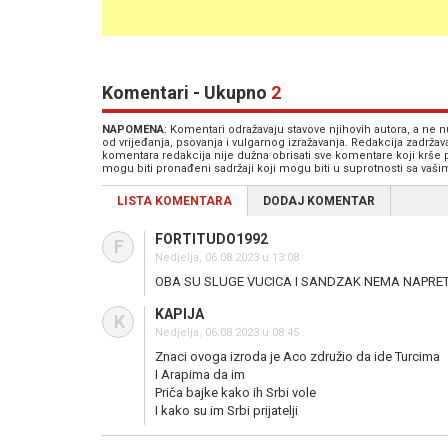
Komentari - Ukupno
2
NAPOMENA
: Komentari odražavaju stavove njihovih autora, a ne
od vrijeđanja, psovanja i vulgarnog izražavanja. Redakcija zadrža
komentara redakcija nije dužna obrisati sve komentare koji krše
mogu biti pronađeni sadržaji koji mogu biti u suprotnosti sa vaš
LISTA KOMENTARA
DODAJ KOMENTAR
FORTITUDO1992
F
Nedjelja, 06.08.2023 u 13:08
OBA SU SLUGE VUCICA I SANDZAK NEMA NAPRE
KAPIJA
K
Nedjelja, 06.08.2023 u 08:45
Znaci ovoga izroda je Aco združio da ide Turcima
I Arapima da im
Priča bajke kako ih Srbi vole
I kako su im Srbi prijatelji