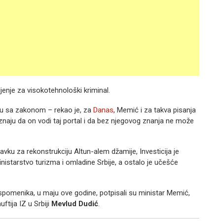
jenje za visokotehnološki kriminal.
du sa zakonom – rekao je, za
Danas
, Memić i za takva pisanja
vi znaju da on vodi taj portal i da bez njegovog znanja ne može
avku za rekonstrukciju Altun-alem džamije, Investicija je
inistarstvo turizma i omladine Srbije, a ostalo je učešće
 spomenika, u maju ove godine, potpisali su ministar Memić,
uftija IZ u Srbiji
Mevlud Dudić
.