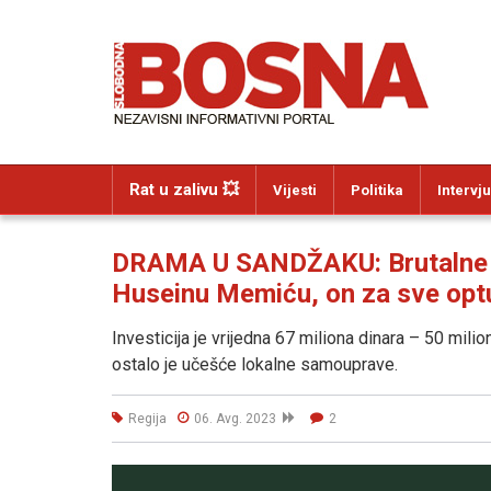
Rat u zalivu 💥
Vijesti
Politika
Intervju
DRAMA U SANDŽAKU: Brutalne pr
Huseinu Memiću, on za sve opt
Investicija je vrijedna 67 miliona dinara – 50 milio
ostalo je učešće lokalne samouprave.
Regija
06. Avg. 2023
2