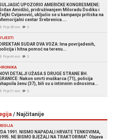
SULJAGIĆ UPOZORIO AMERIČKE KONGRESMENE:
Srđan Amidžić, pridruživanjem Miloradu Dodiku i
Željki Cvijanović, uključio se u kampanju pritiska na
Memorijalni centar Srebrenica....
Prije 38 min
0
VIJESTI
DIREKTAN SUDAR DVA VOZA: Ima povrijeđenih,
policija i hitna pomoć na terenu...
Prije 44 min
0
HRONIKA
NOVI DETALJI UŽASA S DRUGE STRANE BH.
GRANICE: Nakon smrti muškarca (71), policija
uhapsila ženu (37), bili su u intimnim odnosima...
Prije 51 min
0
egija
/ Najčitanije
REGIJA
"DA 1991. NISMO NAPADALI HRVATE TENKOVIMA,
1995. NE BISMO BJEŽALI NA TRAKTORIMA": Objava