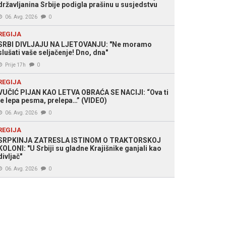
državljanina Srbije podigla prašinu u susjedstvu
06. Avg. 2026
0
REGIJA
SRBI DIVLJAJU NA LJETOVANJU: "Ne moramo
slušati vaše seljačenje! Dno, dna"
Prije 17h
0
REGIJA
VUČIĆ PIJAN KAO LETVA OBRAĆA SE NACIJI: “Ova ti
je lepa pesma, prelepa…” (VIDEO)
06. Avg. 2026
0
REGIJA
SRPKINJA ZATRESLA ISTINOM O TRAKTORSKOJ
KOLONI: "U Srbiji su gladne Krajišnike ganjali kao
divljač"
06. Avg. 2026
0