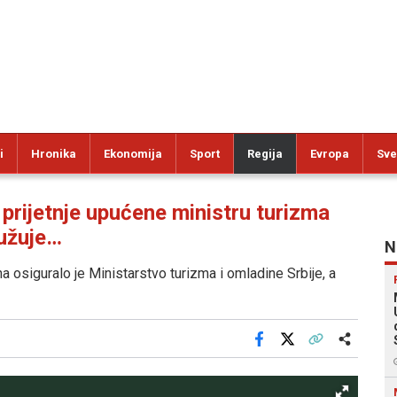
i
Hronika
Ekonomija
Sport
Regija
Evropa
Sve
ijetnje upućene ministru turizma
užuje…
N
na osiguralo je Ministarstvo turizma i omladine Srbije, a
Facebook
X
Kopiraj link
Više