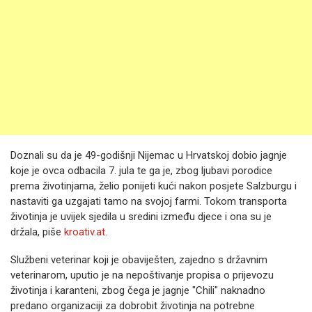
Doznali su da je 49-godišnji Nijemac u Hrvatskoj dobio jagnje
koje je ovca odbacila 7. jula te ga je, zbog ljubavi porodice
prema životinjama, želio ponijeti kući nakon posjete Salzburgu i
nastaviti ga uzgajati tamo na svojoj farmi. Tokom transporta
životinja je uvijek sjedila u sredini između djece i ona su je
držala, piše
kroativ.at
.
Službeni veterinar koji je obaviješten, zajedno s državnim
veterinarom, uputio je na nepoštivanje propisa o prijevozu
životinja i karanteni, zbog čega je jagnje "Chili" naknadno
predano organizaciji za dobrobit životinja na potrebne