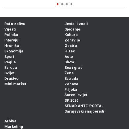
Rat u zalivu
Jeste li znali
Vijesti
Sjećanje
Politika
Kultura
Intervjui
Zdravlje
Hronika
Gastro
Ekonomija
HiTec
Sport
Auto
Regija
Show
Evropa
Sex i grad
Svijet
Žena
Društvo
Estrada
Mini market
Zabava
Frljoka
Šareni svijet
SP 2026
SENAD ANTE-PORTAL
Sarajevski snajperisti
Arhiva
Marketing