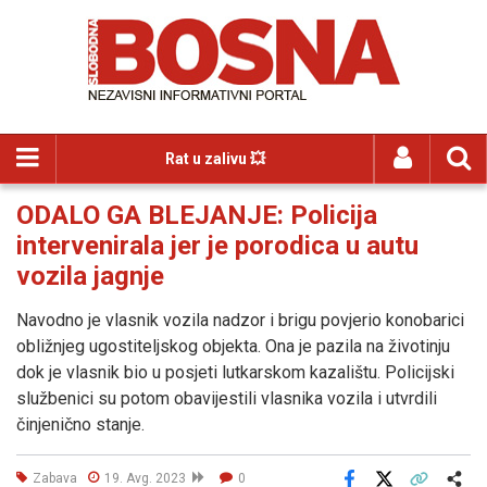
Rat u zalivu 💥
ODALO GA BLEJANJE: Policija
intervenirala jer je porodica u autu
vozila jagnje
Navodno je vlasnik vozila nadzor i brigu povjerio konobarici
obližnjeg ugostiteljskog objekta. Ona je pazila na životinju
dok je vlasnik bio u posjeti lutkarskom kazalištu. Policijski
službenici su potom obavijestili vlasnika vozila i utvrdili
činjenično stanje.
Zabava
19. Avg. 2023
0