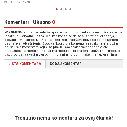
30. Jun. 2026
0
Komentari - Ukupno
0
NAPOMENA
: Komentari odražavaju stavove njihovih autora, a ne nužno i stavove
redakcije Slobodna Bosna. Molimo korisnike da se suzdrže od vrijeđanja,
psovanja i vulgarnog izražavanja. Redakcija zadržava pravo da obriše komentar
bez najave i objašnjenja. Zbog velikog broja komentara redakcija nije dužna
obrisati sve komentare koji krše pravila. Kao čitalac također prihvatate
mogućnost da među komentarima mogu biti pronađeni sadržaji koji mogu biti
u suprotnosti sa vašim vjerskim, moralnim i drugim načelima i uvjerenjima.
LISTA KOMENTARA
DODAJ KOMENTAR
Trenutno nema komentara za ovaj članak!