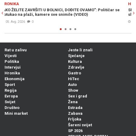
Previous
N
HRONIKA
čar se
SMRT OPASNOG KRIMINALCA: Bešlić pronađen mrtav u zatvo
služio je kaznu zbog ovih djela...
Prije 8h
0
Rat u zalivu
Jeste li znali
Vijesti
Sjećanje
Politika
Kultura
Intervjui
Zdravlje
Hronika
Gastro
Ekonomija
HiTec
Sport
Auto
Regija
Show
Evropa
Sex i grad
Svijet
Žena
Društvo
Estrada
Mini market
Zabava
Frljoka
Šareni svijet
SP 2026