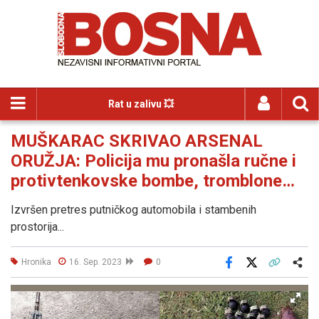
Rat u zalivu 💥
MUŠKARAC SKRIVAO ARSENAL
ORUŽJA: Policija mu pronašla ručne i
protivtenkovske bombe, tromblone…
Izvršen pretres putničkog automobila i stambenih
prostorija...
Hronika
16. Sep. 2023
0
Facebook
X
Kopiraj link
Više