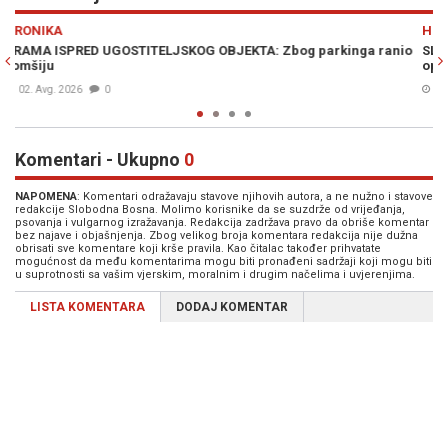
Previous
N
HRONIKA
ga ranio
SLAO JOJ SNIMKE POLUPANOG KUPATILA I KUĆE: Potvrđena
optužnica protiv nasilnika iz Dervente
05. Jul. 2026
0
Komentari - Ukupno
0
NAPOMENA
: Komentari odražavaju stavove njihovih autora, a ne nužno i stavove
redakcije Slobodna Bosna. Molimo korisnike da se suzdrže od vrijeđanja,
psovanja i vulgarnog izražavanja. Redakcija zadržava pravo da obriše komentar
bez najave i objašnjenja. Zbog velikog broja komentara redakcija nije dužna
obrisati sve komentare koji krše pravila. Kao čitalac također prihvatate
mogućnost da među komentarima mogu biti pronađeni sadržaji koji mogu biti
u suprotnosti sa vašim vjerskim, moralnim i drugim načelima i uvjerenjima.
LISTA KOMENTARA
DODAJ KOMENTAR