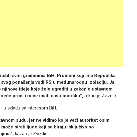
ristiti svim građanima BiH. Problem koji ima Republika
g svog ponašanja vodi RS u međunarodnu izolaciju. Ja
 njihove ideje koje žele ugraditi u zakon o ustavnom
 neće proći i neće imati našu podršku”,
rekao je Zvizdić.
o i u skladu sa interesom BiH.
avnom sudu, jer ne vidimo ko je veći autoritet osim
ože birati ljude koji se biraju isključivo po
ijima”,
kazao je Zvizdić.