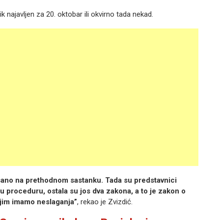
ik najavljen za 20. oktobar ili okvirno tada nekad.
sano na prethodnom sastanku. Tada su predstavnici
u u proceduru, ostala su jos dva zakona, a to je zakon o
ojim imamo neslaganja”
, rekao je Zvizdić.