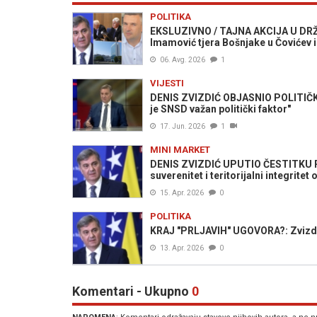
POLITIKA
EKSLUZIVNO / TAJNA AKCIJA U DRŽ
Imamović tjera Bošnjake u Čovićev i
06. Avg. 2026
1
VIJESTI
DENIS ZVIZDIĆ OBJASNIO POLITIČKU
je SNSD važan politički faktor"
17. Jun. 2026
1
MINI MARKET
DENIS ZVIZDIĆ UPUTIO ČESTITKU P
suverenitet i teritorijalni integrite
15. Apr. 2026
0
POLITIKA
KRAJ "PRLJAVIH" UGOVORA?: Zvizdić 
13. Apr. 2026
0
Komentari - Ukupno
0