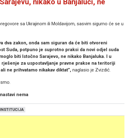
Sarajevu, nikako u Banjaluci, ne
pregovore sa Ukrajinom ili Moldavijom, sasvim sigurno će se u
va dva zakon, onda sam siguran da će biti otvoreni
st Suda, potpuno je suprotno praksi da novi odjel suda
oglo biti Istočno Sarajevo, ne nikako Banjaluka. I u
 rješenje za uspostavljanje pravne prakse na teritoriji
ali ne prihvatamo nikakav diktat”,
naglasio je Zvizdić.
i smo.
 nastavi nema
INSTITUCIJA