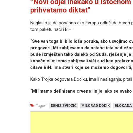
“Novi odjel inekako u Istočnom 
prihvatamo diktat”
Naglasio je da posebno ako Evropa odluči da otvori 
tom paketu naći i BiH.
“Sve van toga bi bilo loša poruka, ako usvojimo o
pregovori. Mi zahtjevamo da ostane ista nadležno
bude izmješten tako daleko od Suda, rješenje je m
konačnici mi smo zahtjevali viši sud kao prelazno
čitave BiH. Ima stvari koje se možemo dogovoriti, 
Kako Trojka odgovara Dodiku, ima li neslaganja, pital
“Mi imamo definisane crvene linije, ako se ovako
Tagovi:
DENIS ZVIDZIĆ
MILORAD DODIK
BLOKADA 