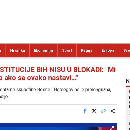
i
Hronika
Ekonomija
Sport
Regija
Evropa
Sve
STITUCIJE BiH NISU U BLOKADI: "Mi
a ako se ovako nastavi..."
N
ntarne skupštine Bosne i Hercegovine je prolongirana,
cije.
Facebook
X
Kopiraj link
Više