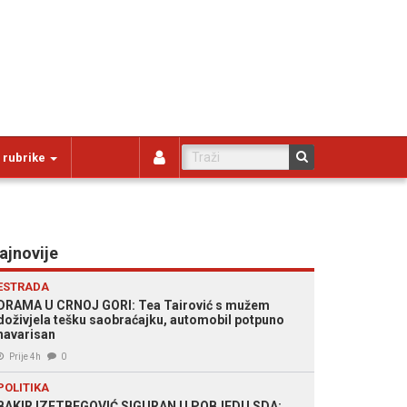
 rubrike
ajnovije
ESTRADA
DRAMA U CRNOJ GORI: Tea Tairović s mužem
doživjela tešku saobraćajku, automobil potpuno
havarisan
Prije 4h
0
POLITIKA
BAKIR IZETBEGOVIĆ SIGURAN U POBJEDU SDA: