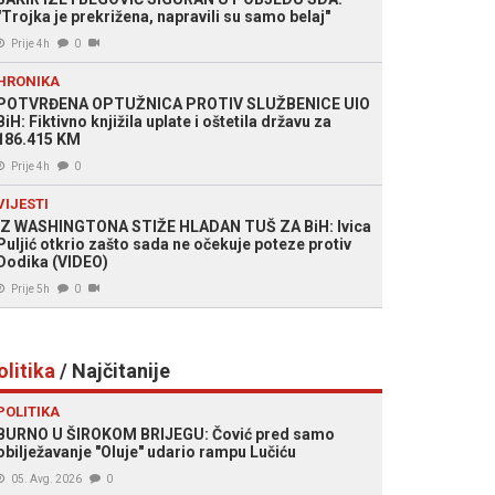
"Trojka je prekrižena, napravili su samo belaj"
Prije 4h
0
HRONIKA
POTVRĐENA OPTUŽNICA PROTIV SLUŽBENICE UIO
BiH: Fiktivno knjižila uplate i oštetila državu za
186.415 KM
Prije 4h
0
VIJESTI
IZ WASHINGTONA STIŽE HLADAN TUŠ ZA BiH: Ivica
Puljić otkrio zašto sada ne očekuje poteze protiv
Dodika (VIDEO)
Prije 5h
0
olitika
/ Najčitanije
POLITIKA
BURNO U ŠIROKOM BRIJEGU: Čović pred samo
obilježavanje "Oluje" udario rampu Lučiću
05. Avg. 2026
0