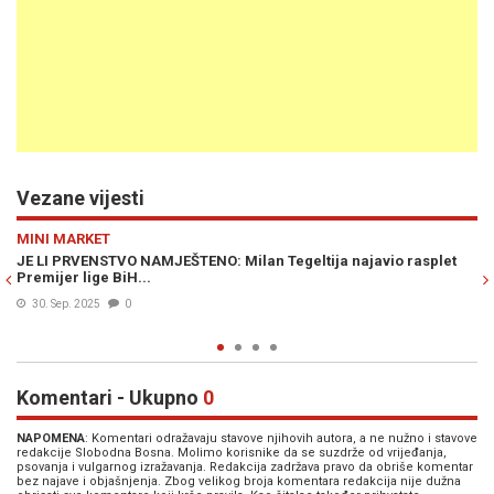
Vezane vijesti
Previous
N
MINI MARKET
splet
MILAN TEGELTIJA PROVOCIRA: "Institucije BiH u RS-u imaju
onoliko moći koliko to RS dozvoli"
16. Mar. 2025
0
Komentari - Ukupno
0
NAPOMENA
: Komentari odražavaju stavove njihovih autora, a ne nužno i stavove
redakcije Slobodna Bosna. Molimo korisnike da se suzdrže od vrijeđanja,
psovanja i vulgarnog izražavanja. Redakcija zadržava pravo da obriše komentar
bez najave i objašnjenja. Zbog velikog broja komentara redakcija nije dužna