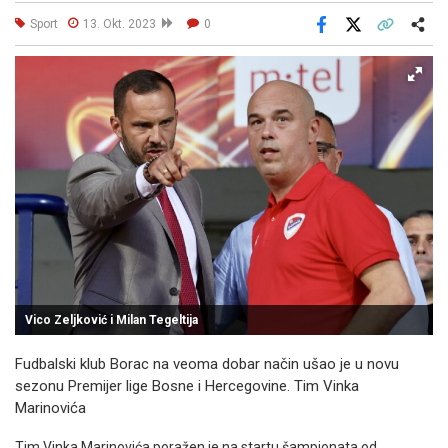
Sport
13. Okt. 2023
0
Facebook
X
Kopiraj link
Više
Vico Zeljković i Milan Tegeltija
Fudbalski klub Borac na veoma dobar način ušao je u novu
sezonu Premijer lige Bosne i Hercegovine. Tim Vinka
Marinovića
Tim Vinka Marinovića poražen je na startu šampionata od