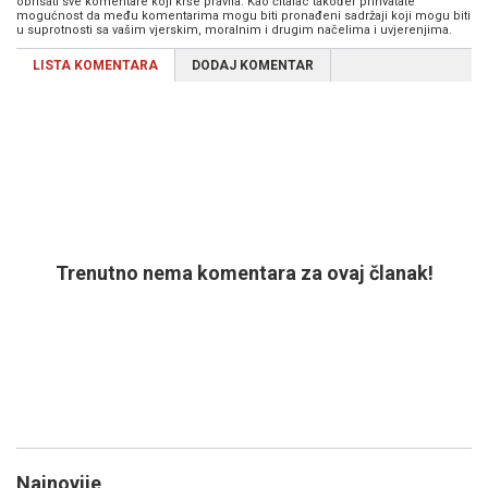
obrisati sve komentare koji krše pravila. Kao čitalac također prihvatate
mogućnost da među komentarima mogu biti pronađeni sadržaji koji mogu biti
u suprotnosti sa vašim vjerskim, moralnim i drugim načelima i uvjerenjima.
LISTA KOMENTARA
DODAJ KOMENTAR
Trenutno nema komentara za ovaj članak!
Najnovije