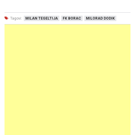
Tagovi:
MILAN TEGELTIJA
FK BORAC
MILORAD DODIK