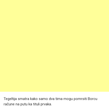
Tegeltija smatra kako samo dva tima mogu pomrsiti Borcu
račune na putu ka tituli prvaka.