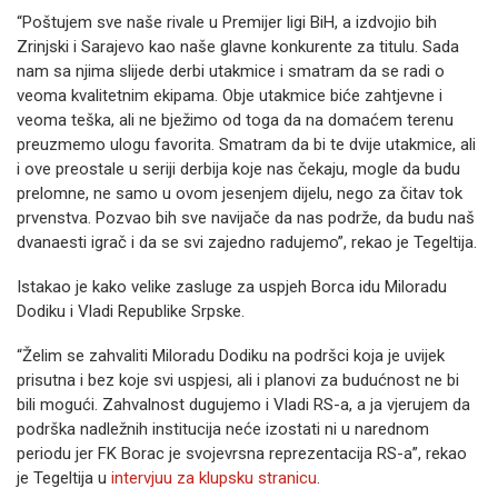
“Poštujem sve naše rivale u Premijer ligi BiH, a izdvojio bih
Zrinjski i Sarajevo kao naše glavne konkurente za titulu. Sada
nam sa njima slijede derbi utakmice i smatram da se radi o
veoma kvalitetnim ekipama. Obje utakmice biće zahtjevne i
veoma teška, ali ne bježimo od toga da na domaćem terenu
preuzmemo ulogu favorita. Smatram da bi te dvije utakmice, ali
i ove preostale u seriji derbija koje nas čekaju, mogle da budu
prelomne, ne samo u ovom jesenjem dijelu, nego za čitav tok
prvenstva. Pozvao bih sve navijače da nas podrže, da budu naš
dvanaesti igrač i da se svi zajedno radujemo”, rekao je Tegeltija.
Istakao je kako velike zasluge za uspjeh Borca idu Miloradu
Dodiku i Vladi Republike Srpske.
“Želim se zahvaliti Miloradu Dodiku na podršci koja je uvijek
prisutna i bez koje svi uspjesi, ali i planovi za budućnost ne bi
bili mogući. Zahvalnost dugujemo i Vladi RS-a, a ja vjerujem da
podrška nadležnih institucija neće izostati ni u narednom
periodu jer FK Borac je svojevrsna reprezentacija RS-a”, rekao
je Tegeltija u
intervjuu za klupsku stranicu
.