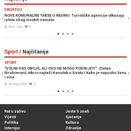
Previous
N
EKONOMIJA
je otkazuju
OVO JE 21 BH. GRAD KOJI PRVI DOBIJA LIDL: Jedno veliko
iznenađujuće izostavljeno
Prije 28 min
0
Sport
/ Najčitanije
Previous
N
SPORT
atan
LIVNJAK PRELOMIO: Otkriveno gdje Zlato Dalić nastavlja
 napustio ženu
trenersku karijeru...
06. Avg. 2026
0
Rat u zalivu
Jeste li znali
Vijesti
Sjećanje
Politika
Kultura
Intervjui
Zdravlje