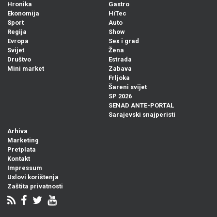
Hronika
Gastro
Ekonomija
HiTec
Sport
Auto
Regija
Show
Evropa
Sex i grad
Svijet
Žena
Društvo
Estrada
Mini market
Zabava
Frljoka
Šareni svijet
SP 2026
SENAD ANTE-PORTAL
Sarajevski snajperisti
Arhiva
Marketing
Pretplata
Kontakt
Impressum
Uslovi korištenja
Zaštita privatnosti