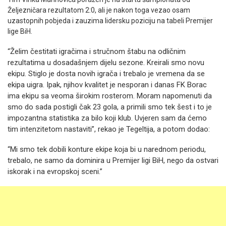
Željezničara rezultatom 2:0, ali je nakon toga vezao osam
uzastopnih pobjeda i zauzima lidersku poziciju na tabeli Premijer
lige BiH.
“Želim čestitati igračima i stručnom štabu na odličnim
rezultatima u dosadašnjem dijelu sezone. Kreirali smo novu
ekipu. Stiglo je dosta novih igrača i trebalo je vremena da se
ekipa uigra. Ipak, njihov kvalitet je nesporan i danas FK Borac
ima ekipu sa veoma širokim rosterom. Moram napomenuti da
smo do sada postigli čak 23 gola, a primili smo tek šest i to je
impozantna statistika za bilo koji klub. Uvjeren sam da ćemo
tim intenzitetom nastaviti”, rekao je Tegeltija, a potom dodao:
“Mi smo tek dobili konture ekipe koja bi u narednom periodu,
trebalo, ne samo da dominira u Premijer ligi BiH, nego da ostvari
iskorak i na evropskoj sceni.”