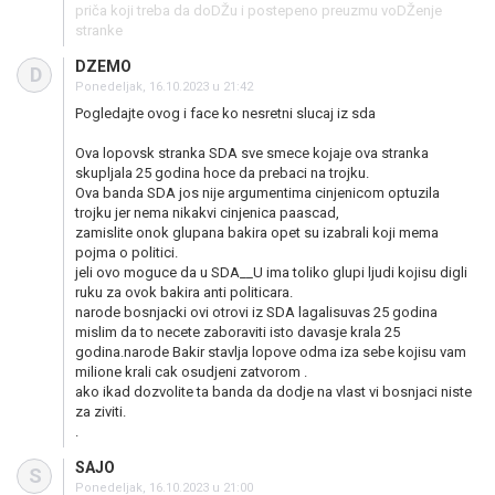
priča koji treba da doDŽu i postepeno preuzmu voDŽenje
stranke
DZEMO
D
Ponedeljak, 16.10.2023 u 21:42
Pogledajte ovog i face ko nesretni slucaj iz sda
Ova lopovsk stranka SDA sve smece kojaje ova stranka
skupljala 25 godina hoce da prebaci na trojku.
Ova banda SDA jos nije argumentima cinjenicom optuzila
trojku jer nema nikakvi cinjenica paascad,
zamislite onok glupana bakira opet su izabrali koji mema
pojma o politici.
jeli ovo moguce da u SDA__U ima toliko glupi ljudi kojisu digli
ruku za ovok bakira anti politicara.
narode bosnjacki ovi otrovi iz SDA lagalisuvas 25 godina
mislim da to necete zaboraviti isto davasje krala 25
godina.narode Bakir stavlja lopove odma iza sebe kojisu vam
milione krali cak osudjeni zatvorom .
ako ikad dozvolite ta banda da dodje na vlast vi bosnjaci niste
za ziviti.
.
SAJO
S
Ponedeljak, 16.10.2023 u 21:00