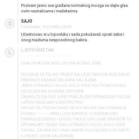
Pozivam javno sve građane normalnog mozga ne dajte glas
ovim neznalicama i mešetarima.
SAJO
S
Ponedeljak, 16.10.2023 u 20:59
Učestvovao si u lopovluku i sada pokušavaš oprati sebe i
onog mazluma nesposobnog bakira.
LJEPIPAMETAN
L
Ponedeljak, 16.10.2023 u 20:10
OVAJ PIVAC NAJVISE LICU NA RUZNO JUNE.
NOCASJE SE TOLIKO TRUDIO DA LAZE TAKO DA NIJE SMIJO
PREKINUTI KADASE ZALANFA SA LAZIMA
JEBES STRANKU U KOJOJ KOLO VODE POLITICARI KOJISU
OSUDJENI NA 4 GODINE ZATVORA.
ZAMISLITE DA OVO JUNE PIVAC RUZNI OPRAVDAVA OVO DA
LOPOVI OSUDJENI VODE POLITIKU.
DRUGO TAJ PJEVAC KAZE DA SU TROJKA DALI FINANSIJE
DODIKU -----------AMO LJUDI BAKIRJE 12 GODINA DAO
FINANSIJE DODIKU I COVICU I NUIJE OVO JUNE SRAMOTA TO
SPOMINJATI. TESKO ONOJ STRANCI U KOJOJ KOLO VODE
PJEVAC ,ZAHIRAGIC I ONAJ MAHIR KOJI NEZNA ILICE KAKITI
ILI PISKITI. CISTA SALADRMA.