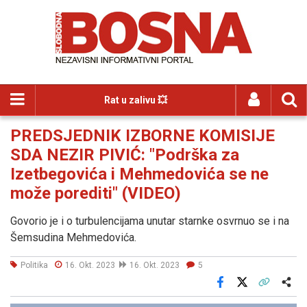
Rat u zalivu 💥
PREDSJEDNIK IZBORNE KOMISIJE
SDA NEZIR PIVIĆ: "Podrška za
Izetbegovića i Mehmedovića se ne
može porediti" (VIDEO)
Govorio je i o turbulencijama unutar starnke osvrnuo se i na
Šemsudina Mehmedovića.
Politika
16. Okt. 2023
16. Okt. 2023
5
Facebook
X
Kopiraj link
Više