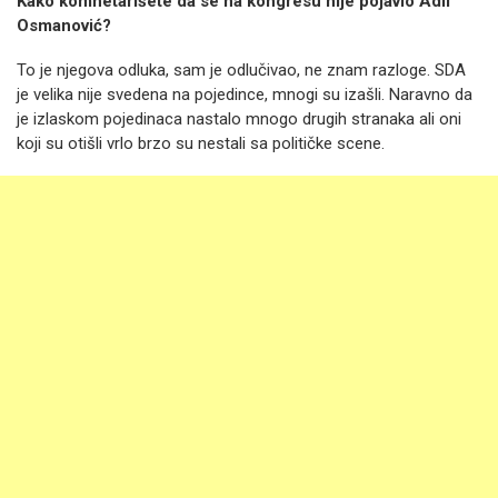
Kako komnetarišete da se na kongresu nije pojavio Adil
Osmanović?
To je njegova odluka, sam je odlučivao, ne znam razloge. SDA
je velika nije svedena na pojedince, mnogi su izašli. Naravno da
je izlaskom pojedinaca nastalo mnogo drugih stranaka ali oni
koji su otišli vrlo brzo su nestali sa političke scene.