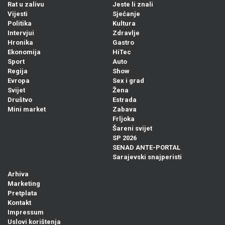
Rat u zalivu
Jeste li znali
Vijesti
Sjećanje
Politika
Kultura
Intervjui
Zdravlje
Hronika
Gastro
Ekonomija
HiTec
Sport
Auto
Regija
Show
Evropa
Sex i grad
Svijet
Žena
Društvo
Estrada
Mini market
Zabava
Frljoka
Šareni svijet
SP 2026
SENAD ANTE-PORTAL
Sarajevski snajperisti
Arhiva
Marketing
Pretplata
Kontakt
Impressum
Uslovi korištenja