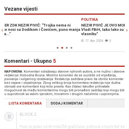
Vezane vijesti
Previous
N
POLITIKA
NEZIR PIVIĆ JE OVO MORAO REĆI: "Najveća odgovornost je na
manja
Vladi FBiH, tako lako su dopustili prodaju Željezare novom
vlasniku"
17. Apr. 2026
5
Komentari - Ukupno
5
NAPOMENA
: Komentari odražavaju stavove njihovih autora, a ne nužno i stavove
redakcije Slobodna Bosna. Molimo korisnike da se suzdrže od vrijeđanja,
psovanja i vulgarnog izražavanja. Redakcija zadržava pravo da obriše komentar
bez najave i objašnjenja. Zbog velikog broja komentara redakcija nije dužna
obrisati sve komentare koji krše pravila. Kao čitalac također prihvatate
mogućnost da među komentarima mogu biti pronađeni sadržaji koji mogu biti
u suprotnosti sa vašim vjerskim, moralnim i drugim načelima i uvjerenjima.
LISTA KOMENTARA
DODAJ KOMENTAR
BLOCK.2
B
Ponedeljak, 16.10.2023 u 22:01
Pivac je jedan od tih mlaDŽih graDŽana- poltrona o kojim Ba' ke