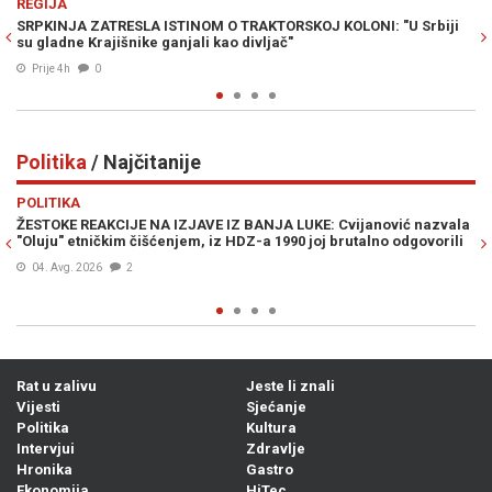
RAT U ZALIVU
"U Srbiji
NUKLEARNA OPCIJA NA STOLU: Wilkerson upozorava na
katastrofalan scenario u ratu sa Iranom
Prije 4h
0
Politika
/ Najčitanije
Previous
N
POLITIKA
vić nazvala
„OD MILETA UZMITE OSTATAK...“: Šokantan snimak Aleksan
 odgovorili
Vučića na Kupresu izazvao burne reakcije...
04. Avg. 2026
1
Rat u zalivu
Jeste li znali
Vijesti
Sjećanje
Politika
Kultura
Intervjui
Zdravlje
Hronika
Gastro
Ekonomija
HiTec