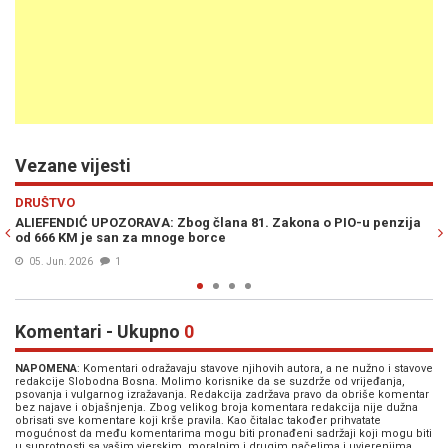
Vezane vijesti
Previous
N
POLITIKA
-u penzija
POLITIČKA PRESLAGIVANJA : Stranka za BiH ostala bez klub
zastupnika formirala novi
03. Mar. 2026
0
Komentari - Ukupno
0
NAPOMENA
: Komentari odražavaju stavove njihovih autora, a ne nužno i stavove
redakcije Slobodna Bosna. Molimo korisnike da se suzdrže od vrijeđanja,
psovanja i vulgarnog izražavanja. Redakcija zadržava pravo da obriše komentar
bez najave i objašnjenja. Zbog velikog broja komentara redakcija nije dužna
obrisati sve komentare koji krše pravila. Kao čitalac također prihvatate
mogućnost da među komentarima mogu biti pronađeni sadržaji koji mogu biti
u suprotnosti sa vašim vjerskim, moralnim i drugim načelima i uvjerenjima.