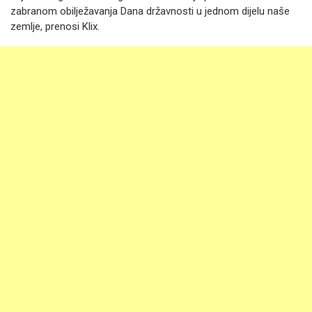
zabranom obilježavanja Dana državnosti u jednom dijelu naše
zemlje, prenosi Klix.