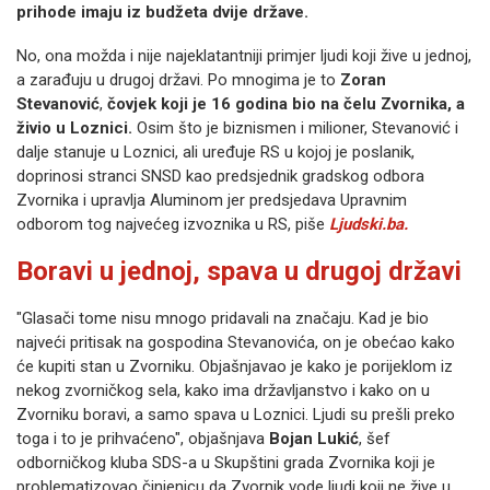
prihode imaju iz budžeta dvije države.
No, ona možda i nije najeklatantniji primjer ljudi koji žive u jednoj,
a zarađuju u drugoj državi. Po mnogima je to
Zoran
Stevanović
,
čovjek koji je 16 godina bio na čelu Zvornika, a
živio u Loznici.
Osim što je biznismen i milioner, Stevanović i
dalje stanuje u Loznici, ali uređuje RS u kojoj je poslanik,
doprinosi stranci SNSD kao predsjednik gradskog odbora
Zvornika i upravlja Aluminom jer predsjedava Upravnim
odborom tog najvećeg izvoznika u RS, piše
Ljudski.ba.
Boravi u jednoj, spava u drugoj državi
"Glasači tome nisu mnogo pridavali na značaju. Kad je bio
najveći pritisak na gospodina Stevanovića, on je obećao kako
će kupiti stan u Zvorniku. Objašnjavao je kako je porijeklom iz
nekog zvorničkog sela, kako ima državljanstvo i kako on u
Zvorniku boravi, a samo spava u Loznici. Ljudi su prešli preko
toga i to je prihvaćeno", objašnjava
Bojan Lukić
, šef
odborničkog kluba SDS-a u Skupštini grada Zvornika koji je
problematizovao činjenicu da Zvornik vode ljudi koji ne žive u