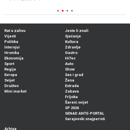
Rat u zalivu
Jeste li znali
Vijesti
Sjećanje
Politika
Kultura
Intervjui
Zdravlje
Hronika
Gastro
Ekonomija
HiTec
Sport
Auto
Regija
Show
Evropa
Sex i grad
Svijet
Žena
Društvo
Estrada
Mini market
Zabava
Frljoka
Šareni svijet
SP 2026
SENAD ANTE-PORTAL
Sarajevski snajperisti
Arhiva