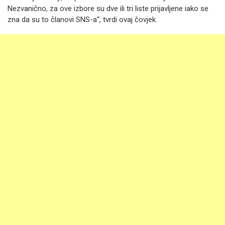
Nezvanično, za ove izbore su dve ili tri liste prijavljene iako se
zna da su to članovi SNS-a“, tvrdi ovaj čovjek.