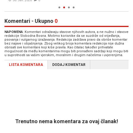
06. Jan. 2026
0
Komentari - Ukupno
0
NAPOMENA
: Komentari odražavaju stavove njihovih autora, a ne nužno i stavove
redakcije Slobodna Bosna. Molimo korisnike da se suzdrže od vrijeđanja,
psovanja i vulgarnog izražavanja. Redakcija zadržava pravo da obriše komentar
bez najave i objašnjenja. Zbog velikog broja komentara redakcija nije dužna
obrisati sve komentare koji krše pravila. Kao čitalac također prihvatate
mogućnost da među komentarima mogu biti pronađeni sadržaji koji mogu biti
u suprotnosti sa vašim vjerskim, moralnim i drugim načelima i uvjerenjima.
LISTA KOMENTARA
DODAJ KOMENTAR
Trenutno nema komentara za ovaj članak!