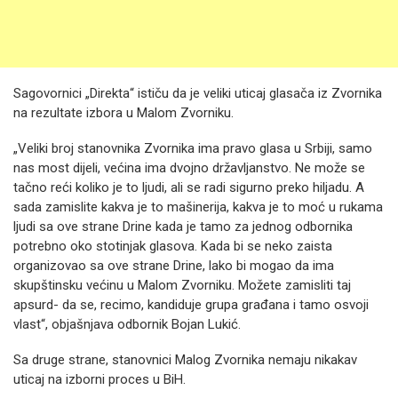
Sagovornici „Direkta“ ističu da je veliki uticaj glasača iz Zvornika
na rezultate izbora u Malom Zvorniku.
„Veliki broj stanovnika Zvornika ima pravo glasa u Srbiji, samo
nas most dijeli, većina ima dvojno državljanstvo. Ne može se
tačno reći koliko je to ljudi, ali se radi sigurno preko hiljadu. A
sada zamislite kakva je to mašinerija, kakva je to moć u rukama
ljudi sa ove strane Drine kada je tamo za jednog odbornika
potrebno oko stotinjak glasova. Kada bi se neko zaista
organizovao sa ove strane Drine, lako bi mogao da ima
skupštinsku većinu u Malom Zvorniku. Možete zamisliti taj
apsurd- da se, recimo, kandiduje grupa građana i tamo osvoji
vlast“, objašnjava odbornik Bojan Lukić.
Sa druge strane, stanovnici Malog Zvornika nemaju nikakav
uticaj na izborni proces u BiH.