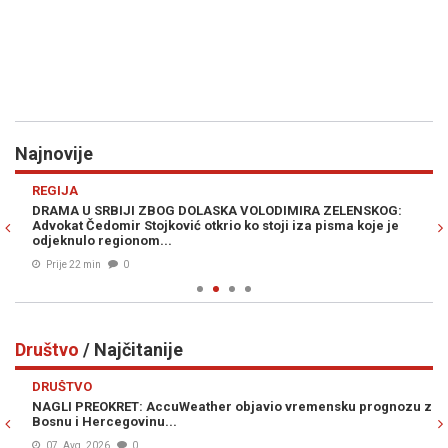
Najnovije
Previous
N
REGIJA
VI
DRAMA U SRBIJI ZBOG DOLASKA VOLODIMIRA ZELENSKOG:
ZA
Advokat Čedomir Stojković otkrio ko stoji iza pisma koje je
Čo
odjeknulo regionom...
Prije 22 min
0
Društvo
/ Najčitanije
Previous
N
DRUŠTVO
D
NAGLI PREOKRET: AccuWeather objavio vremensku prognozu za
S
Bosnu i Hercegovinu...
po
ud
07. Avg. 2026
0