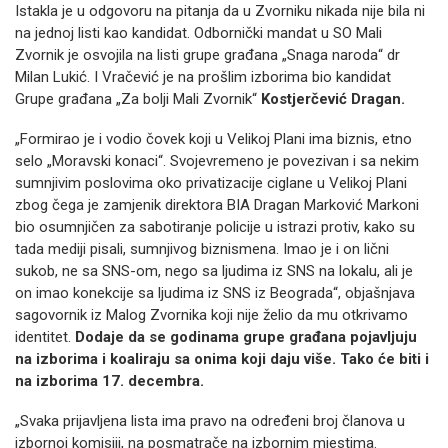
Istakla je u odgovoru na pitanja da u Zvorniku nikada nije bila ni
na jednoj listi kao kandidat. Odbornički mandat u SO Mali
Zvornik je osvojila na listi grupe građana „Snaga naroda“ dr
Milan Lukić. I Vračević je na prošlim izborima bio kandidat
Grupe građana „Za bolji Mali Zvornik“
Kostjerčević Dragan.
„Formirao je i vodio čovek koji u Velikoj Plani ima biznis, etno
selo „Moravski konaci“. Svojevremeno je povezivan i sa nekim
sumnjivim poslovima oko privatizacije ciglane u Velikoj Plani
zbog čega je zamjenik direktora BIA Dragan Marković Markoni
bio osumnjičen za sabotiranje policije u istrazi protiv, kako su
tada mediji pisali, sumnjivog biznismena. Imao je i on lični
sukob, ne sa SNS-om, nego sa ljudima iz SNS na lokalu, ali je
on imao konekcije sa ljudima iz SNS iz Beograda“, objašnjava
sagovornik iz Malog Zvornika koji nije želio da mu otkrivamo
identitet.
Dodaje da se godinama grupe građana pojavljuju
na izborima i koaliraju sa onima koji daju više. Tako će biti i
na izborima 17. decembra.
„Svaka prijavljena lista ima pravo na određeni broj članova u
izbornoj komisiji, na posmatrače na izbornim mjestima.