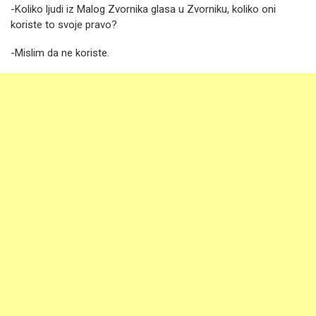
-Koliko ljudi iz Malog Zvornika glasa u Zvorniku, koliko oni
koriste to svoje pravo?
-Mislim da ne koriste.