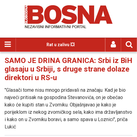
Rat u zalivu 💥
SAMO JE DRINA GRANICA: Srbi iz BiH
glasaju u Srbiji, s druge strane dolaze
direktori u RS-u
"Glasači tome nisu mnogo pridavali na značaju. Kad je bio
najveći pritisak na gospodina Stevanovića, on je obećao
kako će kupiti stan u Zvorniku. Objašnjavao je kako je
porijeklom iz nekog zvorničkog sela, kako ima državljanstvo
i kako on u Zvorniku boravi, a samo spava u Loznici", priča
Lukić