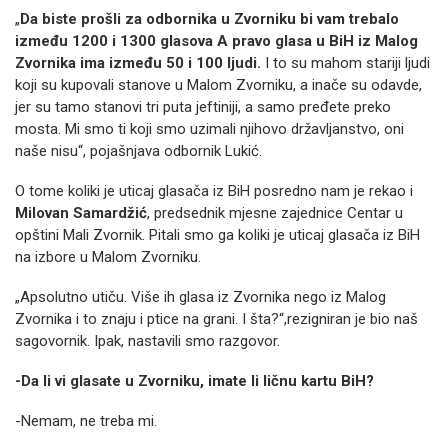
„
Da biste prošli za odbornika u Zvorniku bi vam trebalo
između 1200 i 1300 glasova A pravo glasa u BiH iz Malog
Zvornika ima između 50 i 100 ljudi.
I to su mahom stariji ljudi
koji su kupovali stanove u Malom Zvorniku, a inače su odavde,
jer su tamo stanovi tri puta jeftiniji, a samo pređete preko
mosta. Mi smo ti koji smo uzimali njihovo državljanstvo, oni
naše nisu“, pojašnjava odbornik Lukić.
O tome koliki je uticaj glasača iz BiH posredno nam je rekao i
Milovan Samardžić
, predsednik mjesne zajednice Centar u
opštini Mali Zvornik. Pitali smo ga koliki je uticaj glasača iz BiH
na izbore u Malom Zvorniku.
„Apsolutno utiču. Više ih glasa iz Zvornika nego iz Malog
Zvornika i to znaju i ptice na grani. I šta?“,rezigniran je bio naš
sagovornik. Ipak, nastavili smo razgovor.
-Da li vi glasate u Zvorniku, imate li ličnu kartu BiH?
-Nemam, ne treba mi.