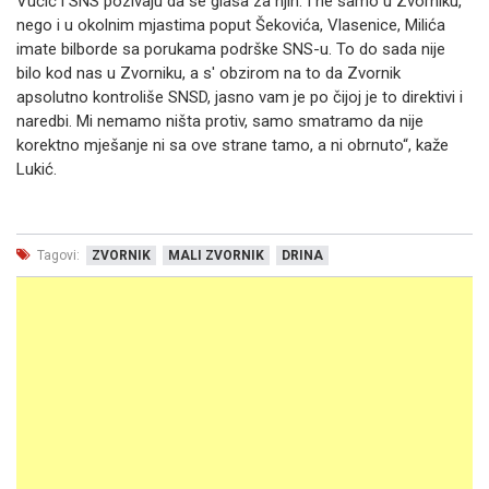
Vučić i SNS pozivaju da se glasa za njih. I ne samo u Zvorniku,
nego i u okolnim mjastima poput Šekovića, Vlasenice, Milića
imate bilborde sa porukama podrške SNS-u. To do sada nije
bilo kod nas u Zvorniku, a s' obzirom na to da Zvornik
apsolutno kontroliše SNSD, jasno vam je po čijoj je to direktivi i
naredbi. Mi nemamo ništa protiv, samo smatramo da nije
korektno mješanje ni sa ove strane tamo, a ni obrnuto“, kaže
Lukić.
Tagovi:
ZVORNIK
MALI ZVORNIK
DRINA