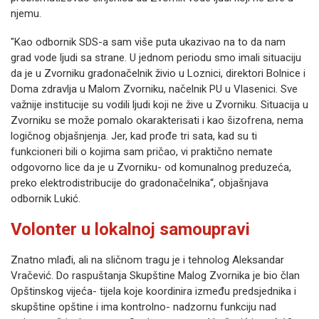
njemu.
"Kao odbornik SDS-a sam više puta ukazivao na to da nam
grad vode ljudi sa strane. U jednom periodu smo imali situaciju
da je u Zvorniku gradonačelnik živio u Loznici, direktori Bolnice i
Doma zdravlja u Malom Zvorniku, načelnik PU u Vlasenici. Sve
važnije institucije su vodili ljudi koji ne žive u Zvorniku. Situacija u
Zvorniku se može pomalo okarakterisati i kao šizofrena, nema
logičnog objašnjenja. Jer, kad prođe tri sata, kad su ti
funkcioneri bili o kojima sam pričao, vi praktično nemate
odgovorno lice da je u Zvorniku- od komunalnog preduzeća,
preko elektrodistribucije do gradonačelnika“, objašnjava
odbornik Lukić.
Volonter u lokalnoj samoupravi
Znatno mlađi, ali na sličnom tragu je i tehnolog Aleksandar
Vračević. Do raspuštanja Skupštine Malog Zvornika je bio član
Opštinskog vijeća- tijela koje koordinira između predsjednika i
skupštine opštine i ima kontrolno- nadzornu funkciju nad