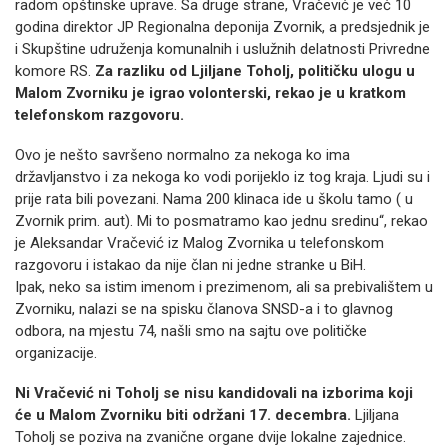
radom opštinske uprave. Sa druge strane, Vračević je već 10
godina direktor JP Regionalna deponija Zvornik, a predsjednik je
i Skupštine udruženja komunalnih i uslužnih delatnosti Privredne
komore RS.
Za razliku od Ljiljane Toholj, političku ulogu u
Malom Zvorniku je igrao volonterski, rekao je u kratkom
telefonskom razgovoru.
Ovo je nešto savršeno normalno za nekoga ko ima
državljanstvo i za nekoga ko vodi porijeklo iz tog kraja. Ljudi su i
prije rata bili povezani. Nama 200 klinaca ide u školu tamo ( u
Zvornik prim. aut). Mi to posmatramo kao jednu sredinu“, rekao
je Aleksandar Vračević iz Malog Zvornika u telefonskom
razgovoru i istakao da nije član ni jedne stranke u BiH.
Ipak, neko sa istim imenom i prezimenom, ali sa prebivalištem u
Zvorniku, nalazi se na spisku članova SNSD-a i to glavnog
odbora, na mjestu 74, našli smo na sajtu ove političke
organizacije.
Ni Vračević ni Toholj se nisu kandidovali na izborima koji
će u Malom Zvorniku biti održani 17. decembra.
Ljiljana
Toholj se poziva na zvanične organe dvije lokalne zajednice.