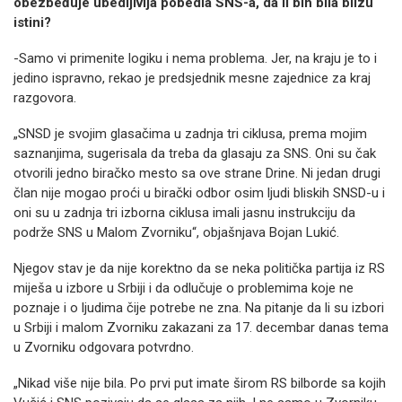
obezbeđuje ubedljivija pobedia SNS-a, da li bih bila blizu
istini?
-Samo vi primenite logiku i nema problema. Jer, na kraju je to i
jedino ispravno, rekao je predsjednik mesne zajednice za kraj
razgovora.
„SNSD je svojim glasačima u zadnja tri ciklusa, prema mojim
saznanjima, sugerisala da treba da glasaju za SNS. Oni su čak
otvorili jedno biračko mesto sa ove strane Drine. Ni jedan drugi
član nije mogao proći u birački odbor osim ljudi bliskih SNSD-u i
oni su u zadnja tri izborna ciklusa imali jasnu instrukciju da
podrže SNS u Malom Zvorniku“, objašnjava Bojan Lukić.
Njegov stav je da nije korektno da se neka politička partija iz RS
miješa u izbore u Srbiji i da odlučuje o problemima koje ne
poznaje i o ljudima čije potrebe ne zna. Na pitanje da li su izbori
u Srbiji i malom Zvorniku zakazani za 17. decembar danas tema
u Zvorniku odgovara potvrdno.
„Nikad više nije bila. Po prvi put imate širom RS bilborde sa kojih