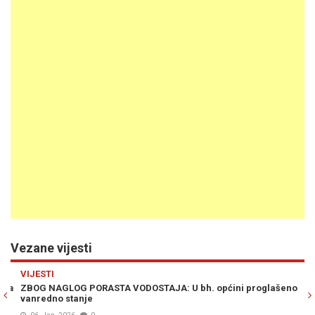
Vezane vijesti
Previous
N
VIJESTI
H
a
ZBOG NAGLOG PORASTA VODOSTAJA: U bh. općini proglašeno
SK
vanredno stanje
Zv