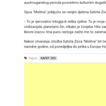
austrougarskog perioda posvetimo kulturnim događaj
Opus "Molitva" priključio se ranijim djelima Safeta Zec
- To je vjerovatno trilogija ili velika cjelina. To je 
civilizacijski, planetarni čin, otkako je čovjeka. Htio 
likovni izazov. Ima puno razloga zašto me to zanimal
Nakon otvaranja, izložba Safeta Zeca "Molitva" bit 
naredne godine, od ponedjeljka do petka u Europe Ho
Tagovi:
SAFET ZEC