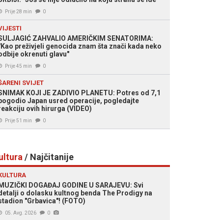
Prije 28 min
0
VIJESTI
SULJAGIĆ ZAHVALIO AMERIČKIM SENATORIMA:
"Kao preživjeli genocida znam šta znači kada neko
odbije okrenuti glavu"
Prije 45 min
0
ŠARENI SVIJET
SNIMAK KOJI JE ZADIVIO PLANETU: Potres od 7,1
pogodio Japan usred operacije, pogledajte
reakciju ovih hirurga (VIDEO)
Prije 51 min
0
ultura
/ Najčitanije
KULTURA
MUZIČKI DOGAĐAJ GODINE U SARAJEVU: Svi
detalji o dolasku kultnog benda The Prodigy na
stadion "Grbavica"! (FOTO)
05. Avg. 2026
0
: Slobodna Bosna/Samir Saletović)