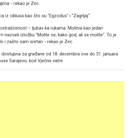
ima - rekao je Zec.
a iz ciklusa kao što su "Egzodus" i "Zagrljaj".
moja ostrašćenost – ljubav ka rukama. Molitva kao jedan
sam nazvati izložbu "Molite se, kako god, ali se molite". To je
o i zašto sam sretan - rekao je Zec.
će dostupna za građane od 18. decembra ove do 31. januara
use Sarajevo, kod Vječne vatre.