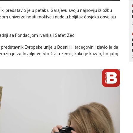
 predstavio je u petak u Sarajevu svoju najnoviju izložbu
zom univerzalnosti molitve i nade u boljitak čovjeka osvajaju
dnji sa Fondacijom Ivanka i Safet Zec.
 predstavnik Evropske unije u Bosni i Hercegovini izjavio je da
zrazio je zadovoljstvo što živi u zemlji, kako je kazao, bogatoj