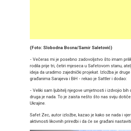
(Foto: Slobodna Bosna/Samir Saletović)
- Večeras mi je posebno zadovoljstvo što imam priliku
rodila prije tri, četiri mjeseca u Safetovom stanu, at
ideja da uradimo zajednički projekat. Izložba je dru
građanima Sarajeva i BiH - rekao je Sattler i dodao:
- Veliki sam ljubitelj njegove umjetnosti i izdvojio bih
druga je nada. To je zaista nešto što nas sviju dotiče
Ukrajine.
Safet Zec, autor izložbe, kazao je kako se nada i v
aktivnosti likovnih priredbi i da će se građani nastav