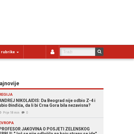
 rubrike
ajnovije
REGIJA
ANDREJ NIKOLAIDIS: Da Beograd nije odbio Z-4 i
ubio Đinđića, da li bi Crna Gora bila nezavisna?
Prije 18 min
0
EVROPA
PROFESOR JAKOVINA O POSJETI ZELENSKOG
SRBIJI: "Još se nije odlučilo na koju stranu se ide"