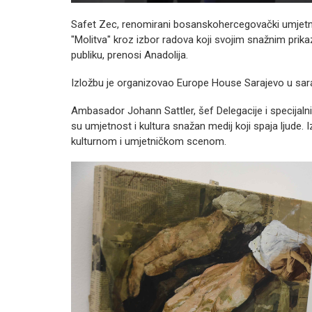
Safet Zec, renomirani bosanskohercegovački umjetnik,
"Molitva" kroz izbor radova koji svojim snažnim prika
publiku, prenosi Anadolija.
Izložbu je organizovao Europe House Sarajevo u sara
Ambasador Johann Sattler, šef Delegacije i specijalni
su umjetnost i kultura snažan medij koji spaja ljude. I
kulturnom i umjetničkom scenom.