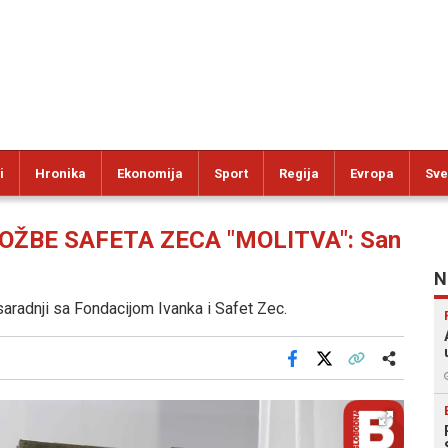
i
Hronika
Ekonomija
Sport
Regija
Evropa
Sve
OŽBE SAFETA ZECA "MOLITVA": San
N
aradnji sa Fondacijom Ivanka i Safet Zec.
Facebook
X
Kopiraj link
Više