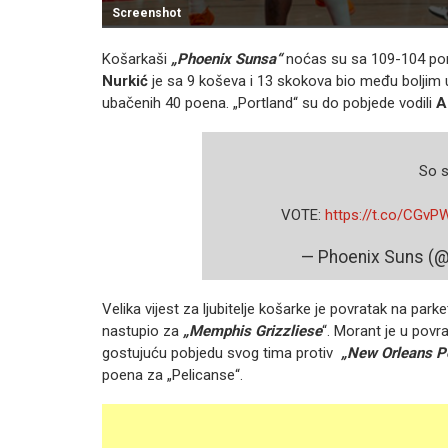
Screenshot
Košarkaši
„Phoenix Sunsa“
noćas su sa 109-104 por
Nurkić
je sa 9 koševa i 13 skokova bio među boljim u
ubačenih 40 poena. „Portland“ su do pobjede vodili
A
So s
️VOTE:
https://t.co/CGv
— Phoenix Suns (
Velika vijest za ljubitelje košarke je povratak na park
nastupio za
„Memphis Grizzliese
“. Morant je u povr
gostujuću pobjedu svog tima protiv
„New Orleans P
poena za „Pelicanse“.