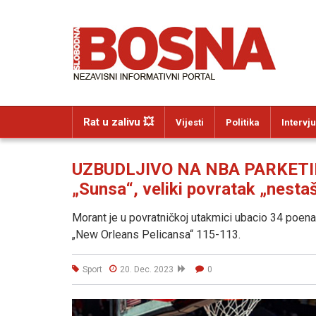
Rat u zalivu 💥
Vijesti
Politika
Intervju
UZBUDLJIVO NA NBA PARKETIMA
„Sunsa“, veliki povratak „nest
Morant je u povratničkoj utakmici ubacio 34 poena
„New Orleans Pelicansa“ 115-113.
Sport
20. Dec. 2023
0