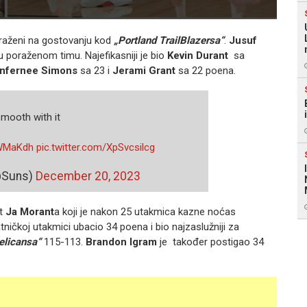
aženi na gostovanju kod
„Portland TrailBlazersa“
.
Jusuf
 poraženom timu. Najefikasniji je bio
Kevin Durant
sa
nfernee Simons
sa 23 i
Jerami Grant
sa 22 poena.
mooth with it
PWMaKdh
pic.twitter.com/XpSvcsilcg
@Suns)
December 20, 2023
et
Ja Morant
a koji je nakon 25 utakmica kazne noćas
atničkoj utakmici ubacio 34 poena i bio najzaslužniji za
elicansa“
115-113.
Brandon Igram
je također postigao 34