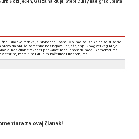
ić ozlijeđen, Garza na klupi, Stepf Curry nadigrao „brata“
 nužno i stavove redakcije Slobodna Bosna. Molimo korisnike da se suzdrže
va pravo da obriše komentar bez najave i objašnjenja. Zbog velikog broja
 pravila. Kao čitalac također prihvatate mogućnost da među komentarima
im vjerskim, moralnim i drugim načelima i uvjerenjima.
mentara za ovaj članak!