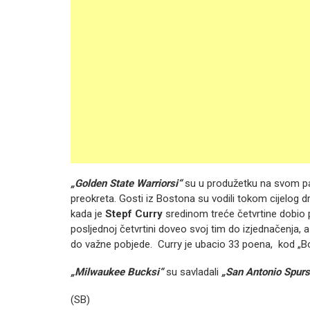
„Golden State Warriorsi“
su u produžetku na svom p
preokreta. Gosti iz Bostona su vodili tokom cijelog d
kada je
Stepf Curry
sredinom treće četvrtine dobio p
posljednoj četvrtini doveo svoj tim do izjednačenja, 
do važne pobjede. Curry je ubacio 33 poena, kod „B
„Milwaukee Bucksi“
su savladali
„San Antonio Spurs
(SB)