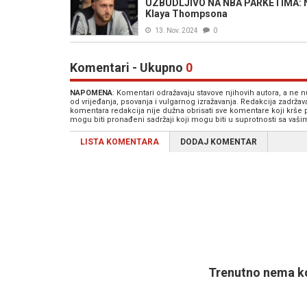
UZBUDLJIVO NA NBA PARKETIMA: Nurk
Klaya Thompsona
13. Nov. 2024
0
Komentari - Ukupno
0
NAPOMENA
: Komentari odražavaju stavove njihovih autora, a ne
od vrijeđanja, psovanja i vulgarnog izražavanja. Redakcija zadrža
komentara redakcija nije dužna obrisati sve komentare koji krše
mogu biti pronađeni sadržaji koji mogu biti u suprotnosti sa vaš
LISTA KOMENTARA
DODAJ KOMENTAR
Trenutno nema ko