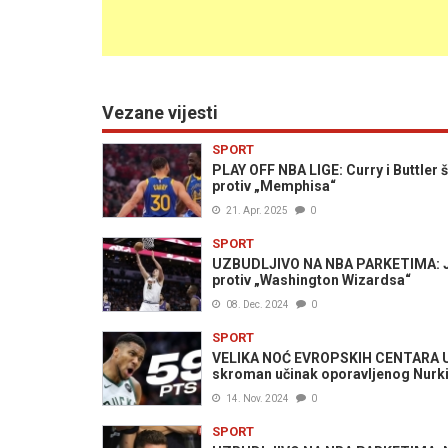
Vezane vijesti
SPORT
PLAY OFF NBA LIGE: Curry i Buttler
protiv „Memphisa“
21. Apr. 2025
0
SPORT
UZBUDLJIVO NA NBA PARKETIMA: Jok
protiv „Washington Wizardsa“
08. Dec. 2024
0
SPORT
VELIKA NOĆ EVROPSKIH CENTARA U 
skroman učinak oporavljenog Nurk
14. Nov. 2024
0
SPORT