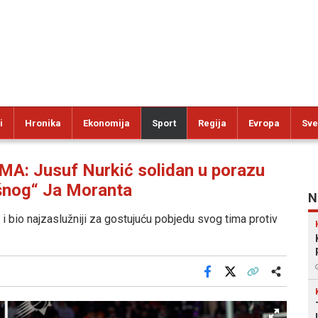
i
Hronika
Ekonomija
Sport
Regija
Evropa
Sve
: Jusuf Nurkić solidan u porazu
ašnog“ Ja Moranta
N
 i bio najzaslužniji za gostujuću pobjedu svog tima protiv
Facebook
X
Kopiraj link
Više