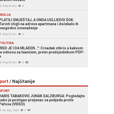
Prije 24 min
0
REGIJA
PLATILI SMJEŠTAJ, A ONDA USLIJEDIO ŠOK:
Turisti stigli na adrese apartmana i dočekalo ih
neugodno iznenađenje
Prije 32 min
0
POLITIKA
"RED JE I DA MLADEN...": Crnadak otkrio u kakvom
je odnosu sa Ivanićem, prvim predsjednikom PDP-
a
Prije 39 min
0
port
/ Najčitanije
SPORT
HARIS TABAKOVIĆ JUNAK SALZBURGA: Pogledajte
kako je postigao prvijenac za pobjedu protiv
Pafosa (VIDEO)
06. Avg. 2026
0