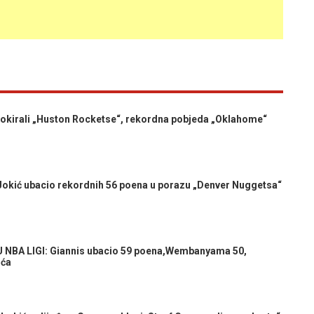
 šokirali „Huston Rocketse“, rekordna pobjeda „Oklahome“
ić ubacio rekordnih 56 poena u porazu „Denver Nuggetsa“
NBA LIGI: Giannis ubacio 59 poena,Wembanyama 50,
ića