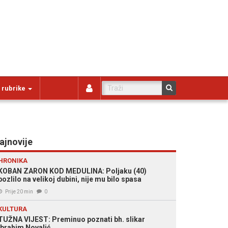
 rubrike
ajnovije
HRONIKA
KOBAN ZARON KOD MEDULINA: Poljaku (40)
pozlilo na velikoj dubini, nije mu bilo spasa
Prije 20 min
0
KULTURA
TUŽNA VIJEST: Preminuo poznati bh. slikar
Ibrahim Novalić