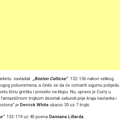
arketu savladali
„Boston Celticse“
132-136 nakon velikog
rugog poluvremena, a činilo se da će ostvariti sigurnu pobjedu
etu ličnu grešku i preselio na klupu. No, upravo je Curry u
a fantastičnom trojkom desetak sekundi prije kraja nastavka i
ostona“ je
Derrick White
ubacio 30 uz 7 trojki.
e“
132-119 uz 40 poena
Damiana Lillarda
.