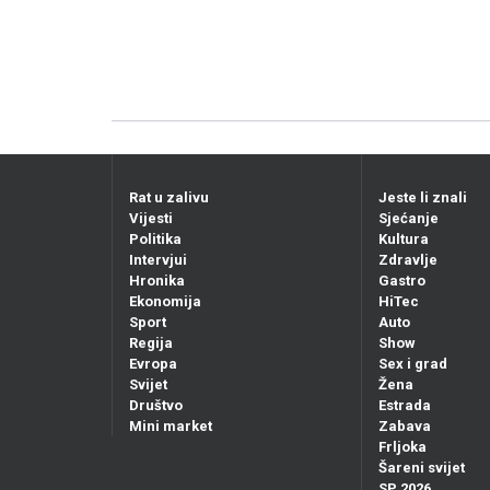
Rat u zalivu
Jeste li znali
Vijesti
Sjećanje
Politika
Kultura
Intervjui
Zdravlje
Hronika
Gastro
Ekonomija
HiTec
Sport
Auto
Regija
Show
Evropa
Sex i grad
Svijet
Žena
Društvo
Estrada
Mini market
Zabava
Frljoka
Šareni svijet
SP 2026