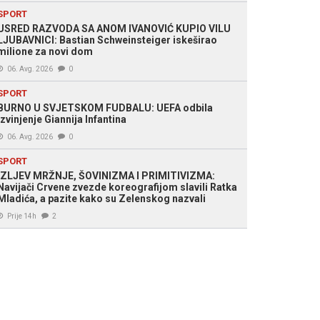
SPORT
USRED RAZVODA SA ANOM IVANOVIĆ KUPIO VILU
LJUBAVNICI: Bastian Schweinsteiger iskeširao
milione za novi dom
06. Avg. 2026
0
SPORT
BURNO U SVJETSKOM FUDBALU: UEFA odbila
izvinjenje Giannija Infantina
06. Avg. 2026
0
SPORT
IZLJEV MRŽNJE, ŠOVINIZMA I PRIMITIVIZMA:
Navijači Crvene zvezde koreografijom slavili Ratka
Mladića, a pazite kako su Zelenskog nazvali
Prije 14h
2