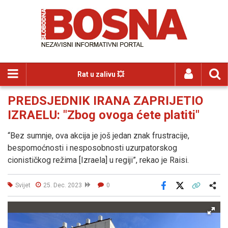
Rat u zalivu 💥
PREDSJEDNIK IRANA ZAPRIJETIO
IZRAELU: "Zbog ovoga ćete platiti"
“Bez sumnje, ova akcija je još jedan znak frustracije,
bespomoćnosti i nesposobnosti uzurpatorskog
cionističkog režima [Izraela] u regiji”, rekao je Raisi.
Svijet
25. Dec. 2023
0
Facebook
X
Kopiraj link
Više