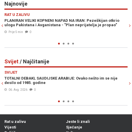
Najnovije
Previous
N
DRUŠTVO
N: Pezeškijan otkrio
ODLAZAK DOAJENA BH. NOVINARSTVA: Premi
prijatelja je propao"
novinar i publicista Hajdar Arifagić
Prije 11 min
0
Svijet
/ Najčitanije
Previous
N
SVIJET
ko nešto im se nije
HILLARY CLINTON U PROGRAMU UŽIVO IZNE
„Spremna sam lično nominirati Trumpa za N
mir, ukoliko on...“
Prije 14h
0
Rat u zalivu
Jeste li znali
Vijesti
Sjećanje