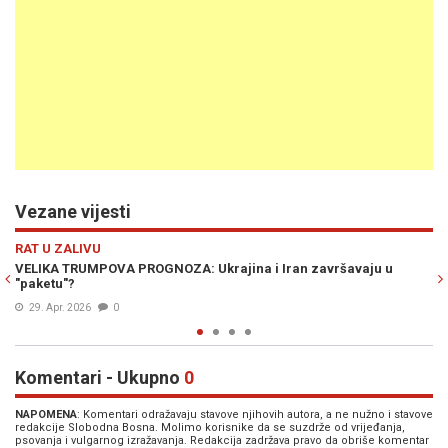
Vezane vijesti
Previous
N
RAT U ZALIVU
ran završavaju u
RACIJA U TEHERANU: Iranske vlasti uhapsile 50 l
smrtna kazna...
12. Apr. 2026
0
Komentari - Ukupno
0
NAPOMENA
: Komentari odražavaju stavove njihovih autora, a ne nužno i stavove
redakcije Slobodna Bosna. Molimo korisnike da se suzdrže od vrijeđanja,
psovanja i vulgarnog izražavanja. Redakcija zadržava pravo da obriše komentar