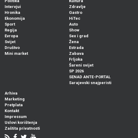
Politika
Kultura
Intervjui
Zdravlje
Hronika
Gastro
Ekonomija
HiTec
Sport
Auto
Regija
Show
Evropa
Sex i grad
Svijet
Žena
Društvo
Estrada
Mini market
Zabava
Frljoka
Šareni svijet
SP 2026
SENAD ANTE-PORTAL
Sarajevski snajperisti
Arhiva
Marketing
Pretplata
Kontakt
Impressum
Uslovi korištenja
Zaštita privatnosti