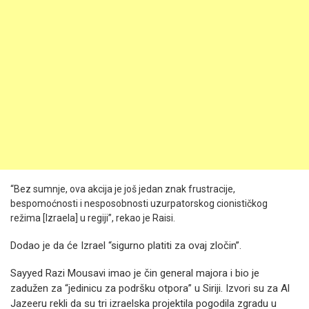
“Bez sumnje, ova akcija je još jedan znak frustracije,
bespomoćnosti i nesposobnosti uzurpatorskog cionističkog
režima [Izraela] u regiji”, rekao je Raisi.
Dodao je da će Izrael “sigurno platiti za ovaj zločin”.
Sayyed Razi Mousavi imao je čin general majora i bio je
zadužen za “jedinicu za podršku otpora” u Siriji. Izvori su za Al
Jazeeru rekli da su tri izraelska projektila pogodila zgradu u