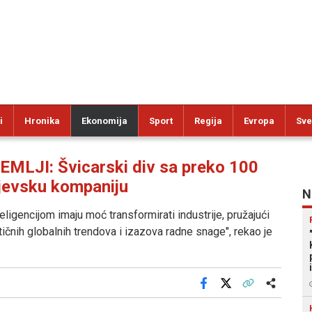
i
Hronika
Ekonomija
Sport
Regija
Evropa
Sve
MLJI: Švicarski div sa preko 100
ajevsku kompaniju
N
ligencijom imaju moć transformirati industrije, pružajući
itičnih globalnih trendova i izazova radne snage", rekao je
Facebook
X
Kopiraj link
Više