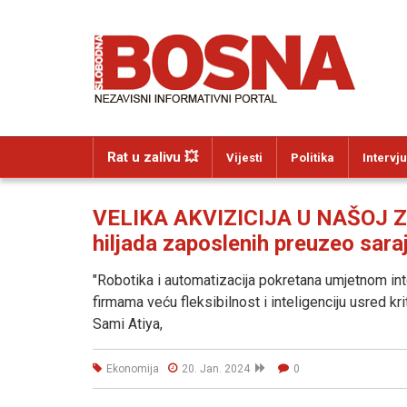
Rat u zalivu 💥
Vijesti
Politika
Intervju
VELIKA AKVIZICIJA U NAŠOJ ZE
hiljada zaposlenih preuzeo sar
"Robotika i automatizacija pokretana umjetnom inte
firmama veću fleksibilnost i inteligenciju usred kr
Sami Atiya,
Ekonomija
20. Jan. 2024
0