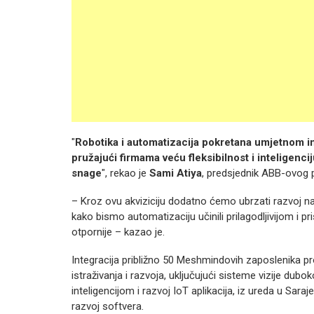
"
Robotika i automatizacija pokretana umjetnom in
pružajući firmama veću fleksibilnost i inteligenci
snage
", rekao je
Sami Atiya
, predsjednik ABB-ovog p
– Kroz ovu akviziciju dodatno ćemo ubrzati razvoj naš
kako bismo automatizaciju učinili prilagodljivijom i 
otpornije – kazao je.
Integracija približno 50 Meshmindovih zaposlenika pr
istraživanja i razvoja, uključujući sisteme vizije d
inteligencijom i razvoj IoT aplikacija, iz ureda u Saraj
razvoj softvera.