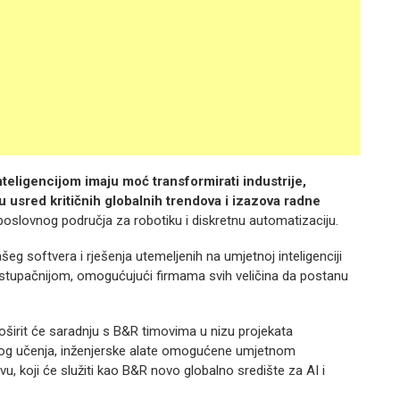
teligencijom imaju moć transformirati industrije,
ju usred kritičnih globalnih trendova i izazova radne
oslovnog područja za robotiku i diskretnu automatizaciju.
eg softvera i rješenja utemeljenih na umjetnoj inteligenciji
pristupačnijom, omogućujući firmama svih veličina da postanu
oširit će saradnju s B&R timovima u nizu projekata
ubokog učenja, inženjerske alate omogućene umjetnom
evu, koji će služiti kao B&R novo globalno središte za AI i