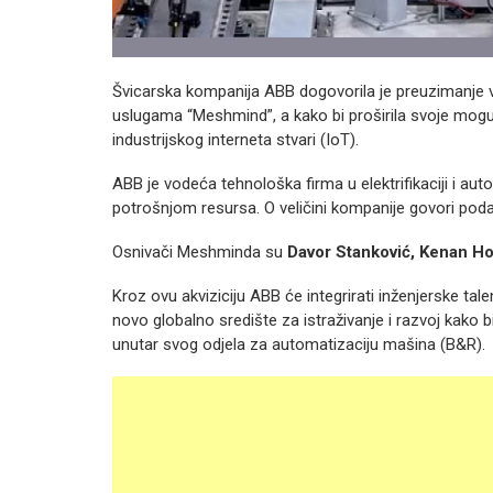
Švicarska kompanija ABB dogovorila je preuzimanje 
uslugama “Meshmind”, a kako bi proširila svoje mogućno
industrijskog interneta stvari (IoT).
ABB je vodeća tehnološka firma u elektrifikaciji i au
potrošnjom resursa. O veličini kompanije govori pod
Osnivači Meshminda su
Davor Stanković, Kenan Ho
Kroz ovu akviziciju ABB će integrirati inženjerske tal
novo globalno središte za istraživanje i razvoj kako 
unutar svog odjela za automatizaciju mašina (B&R).