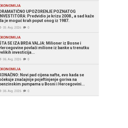
EKONOMIJA
DRAMATIČNO UPOZORENJE POZNATOG
INVESTITORA: Predvidio je krizu 2008., a sad kaže
da je moguć krah poput onog iz 1987.
05. Avg. 2026
0
EKONOMIJA
ŠTA SE IZA BRDA VALJA: Milioner iz Bosne i
Hercegovine povlači milione iz banke u trenutku
velikih investicija...
06. Avg. 2026
0
EKONOMIJA
KONAČNO: Novi pad cijena nafte, evo kada se
očekuje značajnije pojeftinjenje goriva na
benzinskim pumpama u Bosni i Hercegovini...
06. Avg. 2026
0