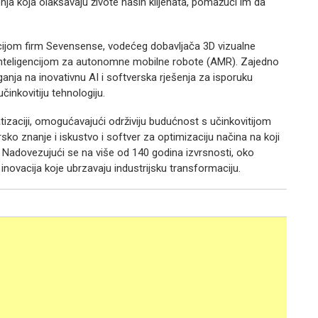
enja koja olakšavaju živote naših klijenata, pomažući im da
cijom firm Sevensense, vodećeg dobavljača 3D vizualne
nteligencijom za autonomne mobilne robote (AMR). Zajedno
nja na inovativnu AI i softverska rješenja za isporuku
učinkovitiju tehnologiju.
atizaciji, omogućavajući održiviju budućnost s učinkovitijom
ko znanje i iskustvo i softver za optimizaciju načina na koji
u. Nadovezujući se na više od 140 godina izvrsnosti, oko
novacija koje ubrzavaju industrijsku transformaciju.