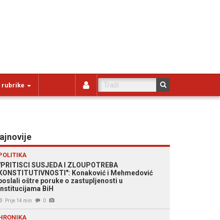
 rubrike
ajnovije
POLITIKA
"PRITISCI SUSJEDA I ZLOUPOTREBA
KONSTITUTIVNOSTI": Konaković i Mehmedović
poslali oštre poruke o zastupljenosti u
institucijama BiH
Prije 14 min
0
HRONIKA