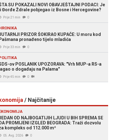
ŠTA SU POKAZALI NOVI OBAVJEŠTAJNI PODACI: Je
li Đorđe Ždrale pobjegao iz Bosne i Hercegovine?
Prije 21 min
0
HRONIKA
JUTARNJI PRIZOR ŠOKIRAO KUPAČE: U moru kod
Pašmana pronađeno tijelo mladića
Prije 33 min
0
POLITIKA
SDS-ov POSLANIK UPOZORAVA: "Vrh MUP-a RS-a
lagao o događaju na Palama"
Prije 45 min
0
konomija
/ Najčitanije
EKONOMIJA
JEDAN OD NAJBOGATIJIH LJUDI U BIH SPREMA SE
DA PROMIJENI IZGLED BEOGRADA: Traži dozvolu
za kompleks od 112.000 m²
05. Avg. 2026
0