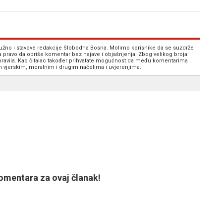
 nužno i stavove redakcije Slobodna Bosna. Molimo korisnike da se suzdrže
va pravo da obriše komentar bez najave i objašnjenja. Zbog velikog broja
 pravila. Kao čitalac također prihvatate mogućnost da među komentarima
im vjerskim, moralnim i drugim načelima i uvjerenjima.
mentara za ovaj članak!