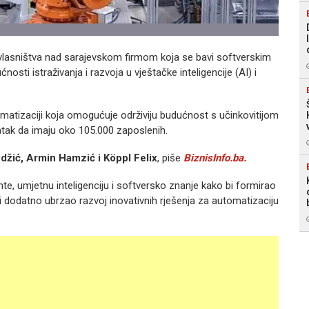
vlasništva nad sarajevskom firmom koja se bavi softverskim
sti istraživanja i razvoja u vještačke inteligencije (AI) i
tomatizaciji koja omogućuje održiviju budućnost s učinkovitijom
atak da imaju oko 105.000 zaposlenih.
džić, Armin Hamzić i Köppl Felix
, piše
BiznisInfo.ba.
ente, umjetnu inteligenciju i softversko znanje kako bi formirao
bi dodatno ubrzao razvoj inovativnih rješenja za automatizaciju