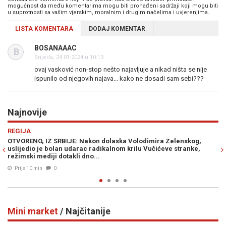
mogućnost da među komentarima mogu biti pronađeni sadržaji koji mogu biti
u suprotnosti sa vašim vjerskim, moralnim i drugim načelima i uvjerenjima.
LISTA KOMENTARA
DODAJ KOMENTAR
BOSANAAAC
B
Srijeda, 24.01.2024 u 10:13
ovaj vasković non-stop nešto najavljuje a nikad ništa se nije
ispunilo od njegovih najava... kako ne dosadi sam sebi???
Najnovije
Previous
N
EKONOMIJA
Zelenskog,
NEVJEROVATNE BROJKE: U četiri godine građanima u 
e stranke,
kantonu vraćeno više od 25 miliona KM po osnovu prav
presuda...
Prije 23 min
0
Mini market
/ Najčitanije
Previous
N