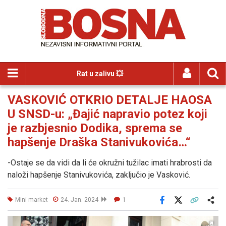
Rat u zalivu 💥
VASKOVIĆ OTKRIO DETALJE HAOSA
U SNSD-u: „Đajić napravio potez koji
je razbjesnio Dodika, sprema se
hapšenje Draška Stanivukovića…“
-Ostaje se da vidi da li će okružni tužilac imati hrabrosti da
naloži hapšenje Stanivukovića, zaključio je Vasković.
Mini market
24. Jan. 2024
1
Facebook
X
Kopiraj link
Više