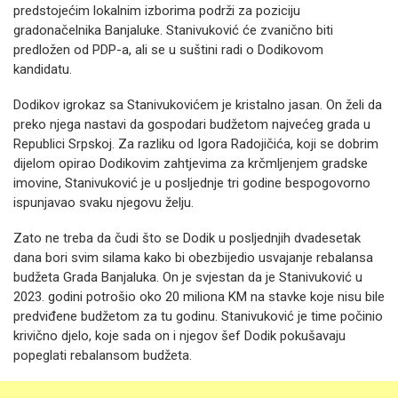
predstojećim lokalnim izborima podrži za poziciju
gradonačelnika Banjaluke. Stanivuković će zvanično biti
predložen od PDP-a, ali se u suštini radi o Dodikovom
kandidatu.
Dodikov igrokaz sa Stanivukovićem je kristalno jasan. On želi da
preko njega nastavi da gospodari budžetom najvećeg grada u
Republici Srpskoj. Za razliku od Igora Radojičića, koji se dobrim
dijelom opirao Dodikovim zahtjevima za krčmljenjem gradske
imovine, Stanivuković je u posljednje tri godine bespogovorno
ispunjavao svaku njegovu želju.
Zato ne treba da čudi što se Dodik u posljednjih dvadesetak
dana bori svim silama kako bi obezbijedio usvajanje rebalansa
budžeta Grada Banjaluka. On je svjestan da je Stanivuković u
2023. godini potrošio oko 20 miliona KM na stavke koje nisu bile
predviđene budžetom za tu godinu. Stanivuković je time počinio
krivično djelo, koje sada on i njegov šef Dodik pokušavaju
popeglati rebalansom budžeta.