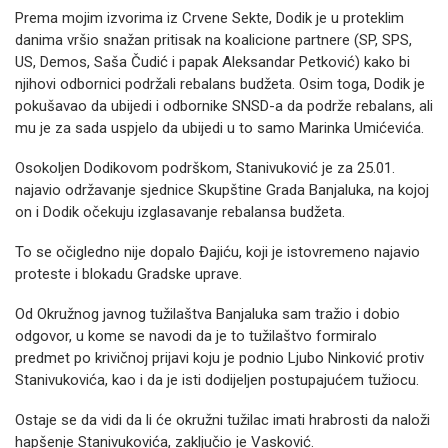
Prema mojim izvorima iz Crvene Sekte, Dodik je u proteklim
danima vršio snažan pritisak na koalicione partnere (SP, SPS,
US, Demos, Saša Čudić i papak Aleksandar Petković) kako bi
njihovi odbornici podržali rebalans budžeta. Osim toga, Dodik je
pokušavao da ubijedi i odbornike SNSD-a da podrže rebalans, ali
mu je za sada uspjelo da ubijedi u to samo Marinka Umićevića.
Osokoljen Dodikovom podrškom, Stanivuković je za 25.01.
najavio održavanje sjednice Skupštine Grada Banjaluka, na kojoj
on i Dodik očekuju izglasavanje rebalansa budžeta.
To se očigledno nije dopalo Đajiću, koji je istovremeno najavio
proteste i blokadu Gradske uprave.
Od Okružnog javnog tužilaštva Banjaluka sam tražio i dobio
odgovor, u kome se navodi da je to tužilaštvo formiralo
predmet po krivičnoj prijavi koju je podnio Ljubo Ninković protiv
Stanivukovića, kao i da je isti dodijeljen postupajućem tužiocu.
Ostaje se da vidi da li će okružni tužilac imati hrabrosti da naloži
hapšenje Stanivukovića, zaključio je Vasković.