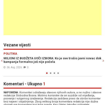
Vezane vijesti
Previous
N
POLITIKA
 novac dok
BURNO U MANJEM BH. ENTITETU: Šta se sinoć događalo u
Omarskoj kod Prijedora, oglasio se Stevandić
03. Jun. 2026
0
Komentari - Ukupno
1
NAPOMENA
: Komentari odražavaju stavove njihovih autora, a ne nužno i stavove
redakcije Slobodna Bosna. Molimo korisnike da se suzdrže od vrijeđanja,
psovanja i vulgarnog izražavanja. Redakcija zadržava pravo da obriše komentar
bez najave i objašnjenja. Zbog velikog broja komentara redakcija nije dužna
obrisati sve komentare koji krše pravila. Kao čitalac također prihvatate