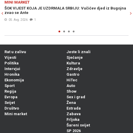
MINI MARKET
ed iz Bugojna
S PANCIRKOM PO LUKAVICI: Građani u šoku nakon fotogr
kafane, uslijedile su burne reakcije...
06. Avg. 2026
0
Rat u zalivu
Jeste li znali
Vijesti
Sjećanje
Politika
Kultura
Intervjui
Zdravlje
Hronika
Gastro
Ekonomija
HiTec
Sport
Auto
Regija
Show
Evropa
Sex i grad
Svijet
Žena
Društvo
Estrada
Mini market
Zabava
Frljoka
Šareni svijet
SP 2026