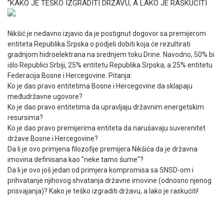
"KAKO JE TEŠKO IZGRADITI DRŽAVU, A LAKO JE RASKUĆITI
Nikšić je nedavno izjavio da je postignut dogovor sa premijerom
entiteta Republika Srpska o podjeli dobiti koja će rezultirati
gradnjom hidroelektrana na srednjem toku Drine. Navodno, 50% bi
išlo Republici Srbiji, 25% entitetu Republika Srpska, a 25% entitetu
Federacija Bosne i Hercegovine. Pitanja:
Ko je dao pravo entitetima Bosne i Hercegovine da sklapaju
međudržavne ugovore?
Ko je dao pravo entitetima da upravljaju državnim energetskim
resursima?
Ko je dao pravo premijerima entiteta da narušavaju suverenitet
države Bosne i Hercegovine?
Da li je ovo primjena filozofije premijera Nikšića da je državna
imovina definisana kao "neke tamo šume"?
Da li je ovo još jedan od primjera kompromisa sa SNSD-om i
prihvatanje njihovog shvatanja državne imovine (odnosno njenog
prisvajanja)? Kako je teško izgraditi državu, a lako je raskućiti!