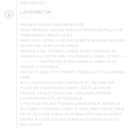
MALO MILOSTI!
LJEPIPAMETAN
L
Nedjelja, 03.03.2024 u 09:42
MIRSADE TRACEVI VUISE NEPROLAZE.
DRAGI MIRSADE KANOISE TRACEVA PRIHVATISE POSLA STA
TREBA DOBRO URADITI ZA BIH.
MIRSO KAO I OSTALI U FEDERACIJI NISTA NEZNAJU NEGO NA
DRUGE SVALJIVATI SVOJE SMECE.
MIRSADE STASI TI DOBRO UCINUO ZA BIH ODNOSNO ZA
FEDERRACIJU DOSTA VISE TOG SRANJA LI IZMISLJOTINJE.-----
------------------KRETENI STAJE SDA URADILA DOBRO ZA 30
GODINA U FEDERACIJI,
AMO NISTA SEM STOSU POKRALI FEDERACIJU I POZATVARALI
FIRME.
NIJE U FEDERACIJI DODIK SMETAO NI SR. DAJ KRETENI
POLITICARI SRAMVAS BILO SAMO LAZETE JEDAN NA
DRUGOG. DA NIJE KRALA SDA I DASU IMALI PISMENE
POLITICARE PRIJATELJE FEDERACIJE
U POLITICI BOSNJAKE FEDERACIJABI BLISTALA . BAKIRUJE
BILO SAMO U INTERESU DAMU JE ZENA DIREKTORICA I DAJE
ON NA CELU SDA ONAKO GLUP. NEMOZETE SDA SE BRANITI
DAVAM JE DODIK SMETAO IZGRADNJI FEDERACIJE ON TO
NIJE MOGAO.