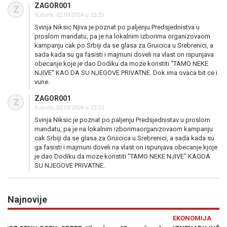
ZAGOR001
Z
Subota, 02.03.2024 u 23:25
Svinja Niksic Njiva je poznat po paljenju Predsjednistva u
proslom mandatu, pa je na lokalnim izborima organizovaom
kampanju cak po Srbiji da se glasa za Gruicica u Srebrenici, a
sada kada su ga fasisti i majmuni doveli na vlast on ispunjava
obecanje koje je dao Dodiku da moze koristiti "TAMO NEKE
NJIVE" KAO DA SU NJEGOVE PRIVATNE. Dok ima ovaca bit ce i
vune.
ZAGOR001
Z
Subota, 02.03.2024 u 23:23
Svinja Niksic je poznat po paljenju Predsjednistav u proslom
mandatu, pa je na lokalnim izborimaorganizovaom kampanju
cak Srbiji da se glasa za Gruicica u Srebrenici, a sada kada su
ga fasisti i majmuni doveli na vlast on ispunjava obecanje kjoje
je dao Dodiku da moze koristiti "TAMO NEKE NJIVE" KAODA
SU NJEGOVE PRIVATNE.
Najnovije
Previous
N
EKONOMIJA