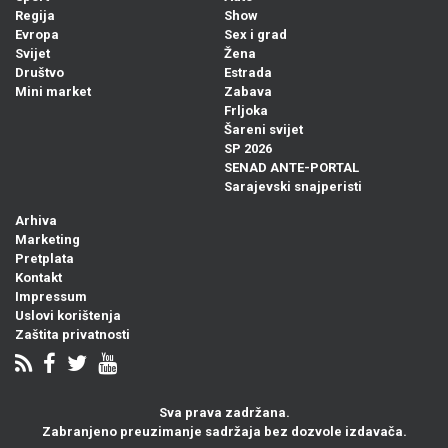
Regija
Show
Evropa
Sex i grad
Svijet
Žena
Društvo
Estrada
Mini market
Zabava
Frljoka
Šareni svijet
SP 2026
SENAD ANTE-PORTAL
Sarajevski snajperisti
Arhiva
Marketing
Pretplata
Kontakt
Impressum
Uslovi korištenja
Zaštita privatnosti
Sva prava zadržana.
Zabranjeno preuzimanje sadržaja bez dozvole izdavača.