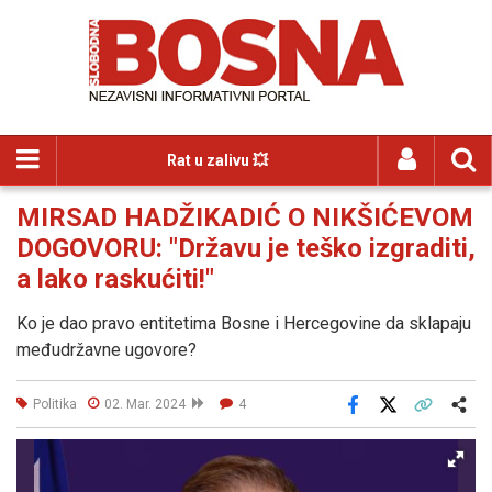
Rat u zalivu 💥
MIRSAD HADŽIKADIĆ O NIKŠIĆEVOM
DOGOVORU: "Državu je teško izgraditi,
a lako raskućiti!"
Ko je dao pravo entitetima Bosne i Hercegovine da sklapaju
međudržavne ugovore?
Politika
02. Mar. 2024
4
Facebook
X
Kopiraj link
Više