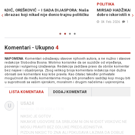
Previous
N
POLITIKA
P
MIRSAD HADŽIKADIĆ, UPOZORAVA: "Dodik i Čović su to veoma
M
dobro iskoristili novcem Bosne i Hercegovine, ali i..."
"
04. Feb. 2026
1
Komentari - Ukupno
4
NAPOMENA
: Komentari odražavaju stavove njihovih autora, a ne nužno i stavove
redakcije Slobodna Bosna. Molimo korisnike da se suzdrže od vrijeđanja,
psovanja i vulgarnog izražavanja. Redakcija zadržava pravo da obriše komentar
bez najave i objašnjenja. Zbog velikog broja komentara redakcija nije dužna
obrisati sve komentare koji krše pravila. Kao čitalac također prihvatate
mogućnost da među komentarima mogu biti pronađeni sadržaji koji mogu biti
u suprotnosti sa vašim vjerskim, moralnim i drugim načelima i uvjerenjima.
LISTA KOMENTARA
DODAJ KOMENTAR
USA24
U
Nedjelja, 03.03.2024 u 13:36
NIKSIC JE GOTOV .
NIKAKVE UGOVORE SA SRBIJOM NI ON NI IDIOT VISKOVIC NE
MOGU PRAVITI BEZ ODLUKE PREDSJEDNISTVA.
PIZDUN NIKSIC TO ZNA ALI POKUSAVA LAZIMA DA DOBIJE