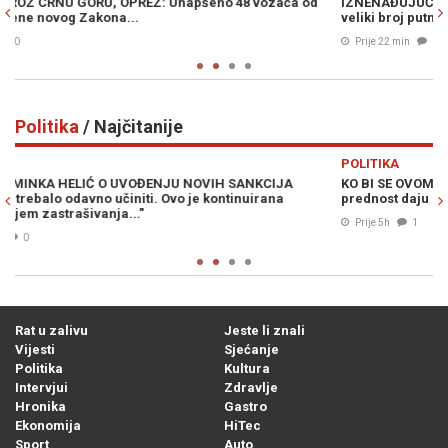
d
IZNENAĐUJUĆI REZULTATI: Oživjela Unska pruga, za vikende
veliki broj putnika...
p
Prije 22 min
0
Politika
/ Najčitanije
Previous
N
POLITIKA
KO BI SE OVOME NADAO: Rezultati ankete u Republici Srpskoj
prednost daju ovim političarima i strankama...
k
Prije 5h
1
Rat u zalivu
Jeste li znali
Vijesti
Sjećanje
Politika
Kultura
Intervjui
Zdravlje
Hronika
Gastro
Ekonomija
HiTec
Sport
Auto