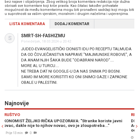
bez najave i objašnjenja. Zbog velikog broja komentara redakcija nije dužna
obrisati sve komentare koji krše pravila. Kao čitalac također prihvatate
mogućnost da među komentarima mogu biti pronađeni sadržaji koji mogu biti
u suprotnosti sa vašim vjerskim, moralnim i drugim načelima i uvjerenjima.
LISTA KOMENTARA
DODAJ KOMENTAR
SMRT-SH-FASHIZMU
S
Ponedeljak, 18.03.2024 u 20:42
JUDEO-EVANGELISTIČKI CIONISTI IDU PO RECEPTU TALMUDA
DA OD ČOVJEČANSTVA NAPRAVE "MAJMUNSKE ROBOVE", A
DA ANAM NJIH ŠAKA BUDE "ODABRANI NAROD"....
MORE AL U TURCU....
NE TREBA DAT NI GOOGLE-U DA NAS SNIMA PO BOSNI.
SAMO IM MORE KORISTITI KO ONI SNIMCI GAZE I ZAPADNE
OBALE U PALESTINI.
Najnovije
Previous
N
REGIJA
ste javni
DRAMA U SRBIJI ZBOG DOLASKA VOLODIMIRA ZELENSKO
..."
Advokat Čedomir Stojković otkrio ko stoji iza pisma koje 
odjeknulo regionom...
Prije 28 min
0