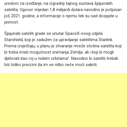
uredom za izviđanje, na izgradnji tajnog sustava špijunskih
satelita. Ugovor vrijedan 1,8 milijardi dolara navodno je potpisan
još 2021. godine, a informacije o njemu tek su sad dospjele u
javnost.
Špijunski sateliti grade se unutar SpaceX-ovog odjela
Starshield, koji je zadužen za upravljanje satelitima Starlink.
Prema izvještaju, u planu je stvaranje mreže stotina satelita koji
bi treba imati mogućnost snimanja Zemlje, ali i koji bi mogli
djelovati kao roj u niskim orbitama”. Navodno bi sateliti trebali
biti toliko precizni da im se nitko neće moći sakriti.