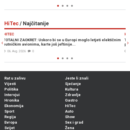
HiTec
/ Najčitanije
Previous
N
HITEC
eti elektičnim
TEŠKA ČETIRI TONE: Dio SpaceX-ove rakete nekontrolir
pasti na...
05. Avg. 2026
0
Rat u zalivu
Jeste li znali
Vijesti
Sjećanje
Politika
Kultura
Intervjui
Zdravlje
Hronika
Gastro
Ekonomija
HiTec
Sport
Auto
Regija
Show
Evropa
Sex i grad
Svijet
Žena