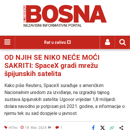
Rat u zalivu 💥
OD NJIH SE NIKO NEĆE MOĆI
SAKRITI: SpaceX gradi mrežu
špijunskih satelita
Kako piše Reuters, SpaceX surađuje s američkim
Nacionalnim uredom za izviđanje, na izgradnji tajnog
sustava špijunskih satelita. Ugovor vrijedan 1,8 milijardi
dolara navodno je potpisan još 2021. godine, a informacije o
njemu tek su sad dospjele u javnost.
HiTec
18. Mar. 2024
1