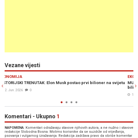
Vezane vijesti
Previous
N
EKONOMIJA
r na svijetu
MUSK ISPISUJE HISTORIJU: Berza bi uskoro mogla krunisa
bilionera
11. Jun. 2026
0
Komentari - Ukupno
1
NAPOMENA
: Komentari odražavaju stavove njihovih autora, a ne nužno i stavove
redakcije Slobodna Bosna. Molimo korisnike da se suzdrže od vrijeđanja,
psovanja i vulgarnog izražavanja. Redakcija zadržava pravo da obriše komentar