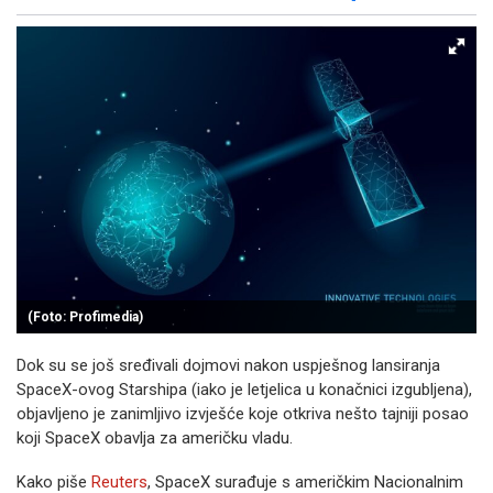
Facebook
X
Kopiraj link
Više
(Foto: Profimedia)
Dok su se još sređivali dojmovi nakon uspješnog lansiranja
SpaceX-ovog Starshipa (iako je letjelica u konačnici izgubljena),
objavljeno je zanimljivo izvješće koje otkriva nešto tajniji posao
koji SpaceX obavlja za američku vladu.
Kako piše
Reuters
, SpaceX surađuje s američkim Nacionalnim