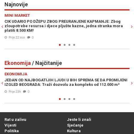
Najnovije
Previous
N
RAT U ZALIVU
 KAPMANJE: Zbog
DRAMA U HORMUŠKOM MOREUZU: Dvije snažne e
jedna stranka mora
potresle tanker uz obalu Omana, pomorske služ
Prije 32 min
0
Ekonomija
/ Najčitanije
Previous
N
EKONOMIJA
MA SE DA PROMIJENI
DRAMATIČNO UPOZORENJE POZNATOG INVESTITO
ks od 112.000 m²
je krizu 2008., a sad kaže da je moguć krah poput
05. Avg. 2026
0
Rat u zalivu
Jeste li znali
Vijesti
Sjećanje
Politika
Kultura