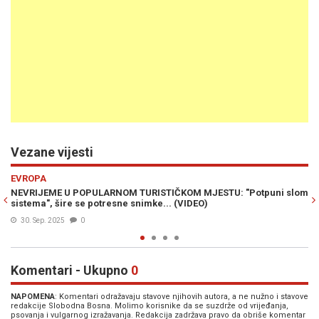
Vezane vijesti
Previous
N
HRONIKA
 "Potpuni slom
UŽAS NA SREDOZEMNOM MORU: Luksuzna superjahata
zapalila, nije bilo pomoći (VIDEO)
13. Avg. 2025
0
Komentari - Ukupno
0
NAPOMENA
: Komentari odražavaju stavove njihovih autora, a ne nužno i stavove
redakcije Slobodna Bosna. Molimo korisnike da se suzdrže od vrijeđanja,
psovanja i vulgarnog izražavanja. Redakcija zadržava pravo da obriše komentar