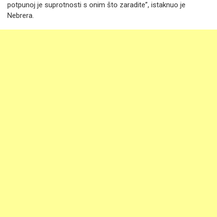
potpunoj je suprotnosti s onim što zaradite”, istaknuo je
Nebrera.