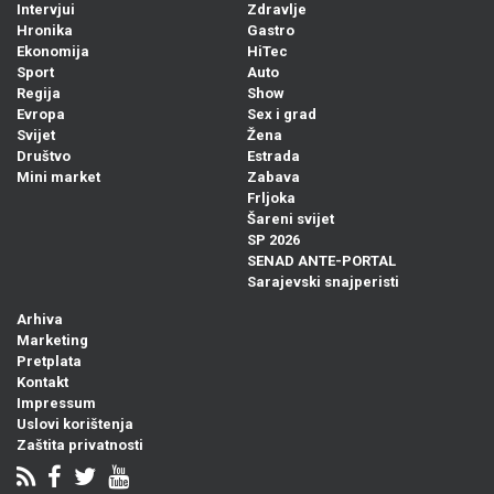
Intervjui
Zdravlje
Hronika
Gastro
Ekonomija
HiTec
Sport
Auto
Regija
Show
Evropa
Sex i grad
Svijet
Žena
Društvo
Estrada
Mini market
Zabava
Frljoka
Šareni svijet
SP 2026
SENAD ANTE-PORTAL
Sarajevski snajperisti
Arhiva
Marketing
Pretplata
Kontakt
Impressum
Uslovi korištenja
Zaštita privatnosti