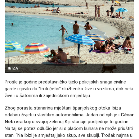
IBIZA
Prošle je godine predstavničko tijelo policijskih snaga civilne
garde izjavilo da “tri ili četiri” službenika žive u vozilima, dok neki
žive i u šatorima ili zajedničkom smještaju.
Zbog porasta stanarina mještani španjolskog otoka Ibiza
odabiru živjeti u vlastitim automobilima. Jedan od njih je i
César
Nebrera
koji u svojoj zelenoj Kiji stanuje posljednje tri godine.
Na taj se potez odlučio jer si s plaćom kuhara ne može priuštiti
stan. “Na Ibizi je smještaj jako skup, sve skuplji. Trošak najma u