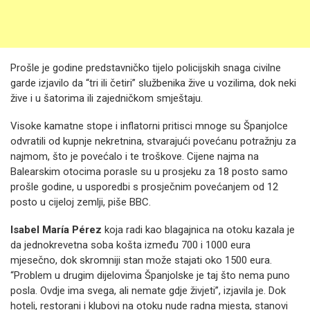
Prošle je godine predstavničko tijelo policijskih snaga civilne
garde izjavilo da “tri ili četiri” službenika žive u vozilima, dok neki
žive i u šatorima ili zajedničkom smještaju.
Visoke kamatne stope i inflatorni pritisci mnoge su Španjolce
odvratili od kupnje nekretnina, stvarajući povećanu potražnju za
najmom, što je povećalo i te troškove. Cijene najma na
Balearskim otocima porasle su u prosjeku za 18 posto samo
prošle godine, u usporedbi s prosječnim povećanjem od 12
posto u cijeloj zemlji, piše BBC.
Isabel María Pérez
koja radi kao blagajnica na otoku kazala je
da jednokrevetna soba košta između 700 i 1000 eura
mjesečno, dok skromniji stan može stajati oko 1500 eura.
“Problem u drugim dijelovima Španjolske je taj što nema puno
posla. Ovdje ima svega, ali nemate gdje živjeti”, izjavila je. Dok
hoteli, restorani i klubovi na otoku nude radna mjesta, stanovi