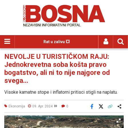
Rat u zalivu 💥
NEVOLJE U TURISTIČKOM RAJU:
Jednokrevetna soba košta pravo
bogatstvo, ali ni to nije najgore od
svega...
Visoke kamatne stope i inflatorni pritisci stigli na naplatu.
Ekonomija
09. Apr. 2024
0
Facebook
X
Kopiraj link
Više