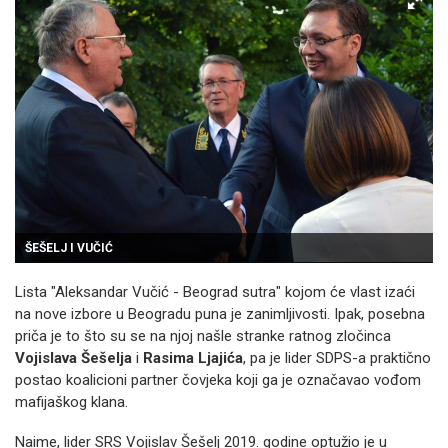
ŠEŠELJ I VUČIĆ
Lista "Aleksandar Vučić - Beograd sutra" kojom će vlast izaći
na nove izbore u Beogradu puna je zanimljivosti. Ipak, posebna
priča je to što su se na njoj našle stranke ratnog zločinca
Vojislava Šešelja
i
Rasima Ljajića
, pa je lider SDPS-a praktično
postao koalicioni partner čovjeka koji ga je označavao vođom
mafijaškog klana.
Naime, lider SRS Vojislav Šešelj 2019. godine optužio je u