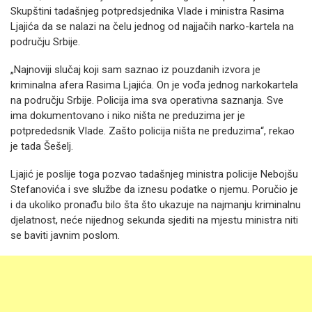
Skupštini tadašnjeg potpredsjednika Vlade i ministra Rasima
Ljajića da se nalazi na čelu jednog od najjačih narko-kartela na
području Srbije.
„Najnoviji slučaj koji sam saznao iz pouzdanih izvora je
kriminalna afera Rasima Ljajića. On je vođa jednog narkokartela
na području Srbije. Policija ima sva operativna saznanja. Sve
ima dokumentovano i niko ništa ne preduzima jer je
potprededsnik Vlade. Zašto policija ništa ne preduzima“, rekao
je tada Šešelj.
Ljajić je poslije toga pozvao tadašnjeg ministra policije Nebojšu
Stefanovića i sve službe da iznesu podatke o njemu. Poručio je
i da ukoliko pronađu bilo šta što ukazuje na najmanju kriminalnu
djelatnost, neće nijednog sekunda sjediti na mjestu ministra niti
se baviti javnim poslom.