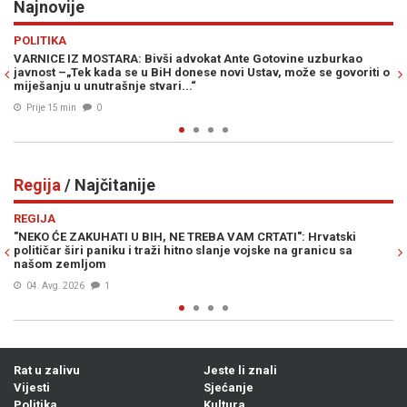
Najnovije
Previous
N
REGIJA
ao
UPOZORIO NA "VELIKU OPASNOST": Meteorolog Zoran Vakula
oriti o
najavio promjenu vremena u regiji...
Prije 39 min
0
Regija
/ Najčitanije
Previous
N
REGIJA
vatski
SVJESNA PROVOKACIJA PREDSJEDNIKA SRBIJE: Vučić pr
nicu sa
naziv entiteta, a ime države prešutio (VIDEO)
03. Avg. 2026
3
Rat u zalivu
Jeste li znali
Vijesti
Sjećanje
Politika
Kultura