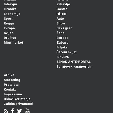
Intervjui
Zdravlje
Hronika
Gastro
Ekonomija
HiTec
Sport
Auto
Regija
Show
Evropa
Sex i grad
Svijet
Žena
Društvo
Estrada
Mini market
Zabava
Frljoka
Šareni svijet
SP 2026
SENAD ANTE-PORTAL
Sarajevski snajperisti
Arhiva
Marketing
Pretplata
Kontakt
Impressum
Uslovi korištenja
Zaštita privatnosti