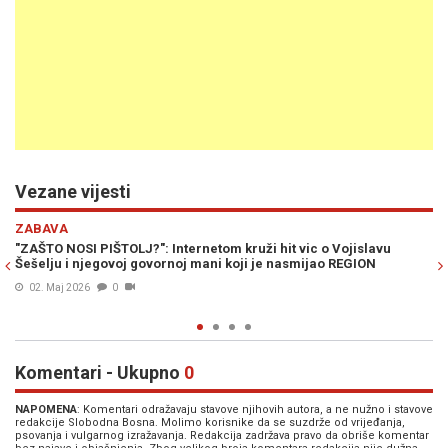
Vezane vijesti
Previous
N
REGIJA
u
RATNI ZLOČINAC ŠEŠELJ PONOVO TRAŽI JSO: Povratak
ozloglašene jedinice ili politički manevar?
18. Mar. 2026
0
Komentari - Ukupno
0
NAPOMENA
: Komentari odražavaju stavove njihovih autora, a ne nužno i stavove
redakcije Slobodna Bosna. Molimo korisnike da se suzdrže od vrijeđanja,
psovanja i vulgarnog izražavanja. Redakcija zadržava pravo da obriše komentar