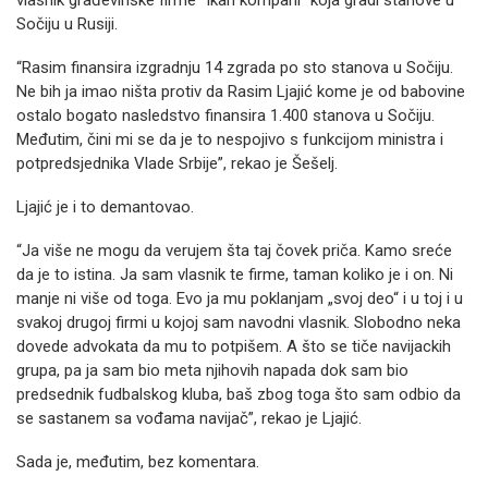
vlasnik građevinske firme “Ikan kompani” koja gradi stanove u
Sočiju u Rusiji.
“Rasim finansira izgradnju 14 zgrada po sto stanova u Sočiju.
Ne bih ja imao ništa protiv da Rasim Ljajić kome je od babovine
ostalo bogato nasledstvo finansira 1.400 stanova u Sočiju.
Međutim, čini mi se da je to nespojivo s funkcijom ministra i
potpredsjednika Vlade Srbije”, rekao je Šešelj.
Ljajić je i to demantovao.
“Ja više ne mogu da verujem šta taj čovek priča. Kamo sreće
da je to istina. Ja sam vlasnik te firme, taman koliko je i on. Ni
manje ni više od toga. Evo ja mu poklanjam „svoj deo“ i u toj i u
svakoj drugoj firmi u kojoj sam navodni vlasnik. Slobodno neka
dovede advokata da mu to potpišem. A što se tiče navijackih
grupa, pa ja sam bio meta njihovih napada dok sam bio
predsednik fudbalskog kluba, baš zbog toga što sam odbio da
se sastanem sa vođama navijač”, rekao je Ljajić.
Sada je, međutim, bez komentara.