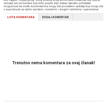
bez najave i objašnjenja. Zbog velikog broja komentara redakcija nije dužna
obrisati sve komentare koji krše pravila. Kao čitalac također prihvatate
mogućnost da među komentarima mogu biti pronađeni sadržaji koji mogu biti
u suprotnosti sa vašim vjerskim, moralnim i drugim načelima i uvjerenjima.
LISTA KOMENTARA
DODAJ KOMENTAR
Trenutno nema komentara za ovaj članak!