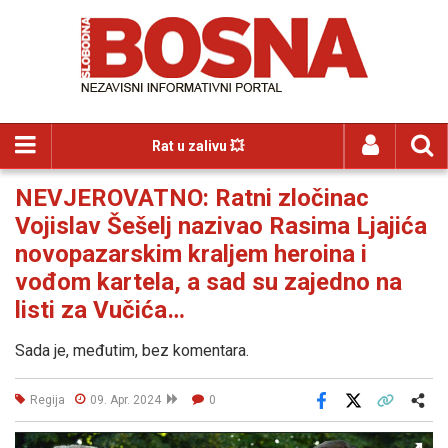
Rat u zalivu 💥
NEVJEROVATNO: Ratni zločinac
Vojislav Šešelj nazivao Rasima Ljajića
novopazarskim kraljem heroina i
vođom kartela, a sad su zajedno na
listi za Vučića…
Sada je, međutim, bez komentara.
Regija
09. Apr. 2024
0
Facebook
X
Kopiraj link
Više