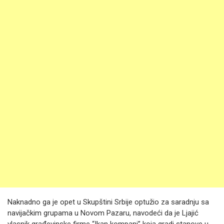
Naknadno ga je opet u Skupštini Srbije optužio za saradnju sa
navijačkim grupama u Novom Pazaru, navodeći da je Ljajić